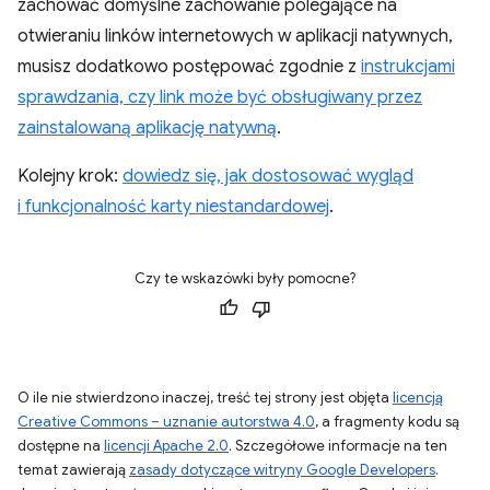
zachować domyślne zachowanie polegające na
otwieraniu linków internetowych w aplikacji natywnych,
musisz dodatkowo postępować zgodnie z
instrukcjami
sprawdzania, czy link może być obsługiwany przez
zainstalowaną aplikację natywną
.
Kolejny krok:
dowiedz się, jak dostosować wygląd
i funkcjonalność karty niestandardowej
.
Czy te wskazówki były pomocne?
O ile nie stwierdzono inaczej, treść tej strony jest objęta
licencją
Creative Commons – uznanie autorstwa 4.0
, a fragmenty kodu są
dostępne na
licencji Apache 2.0
. Szczegółowe informacje na ten
temat zawierają
zasady dotyczące witryny Google Developers
.