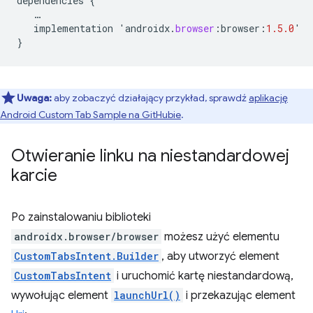
dependencies
{
…
implementation
'
androidx
.
browser
:
browser
:
1.5.0
'
}
Uwaga:
aby zobaczyć działający przykład, sprawdź
aplikację
Android Custom Tab Sample na GitHubie
.
Otwieranie linku na niestandardowej
karcie
Po zainstalowaniu biblioteki
androidx.browser/browser
możesz użyć elementu
CustomTabsIntent.Builder
, aby utworzyć element
CustomTabsIntent
i uruchomić kartę niestandardową,
wywołując element
launchUrl()
i przekazując element