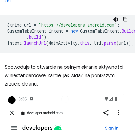
Uri
:
String
url
=
"https://developers.android.com"
;
CustomTabsIntent
intent
=
new
CustomTabsIntent
.
Build
.
build
();
intent
.
launchUrl
(
MainActivity
.
this
,
Uri
.
parse
(
url
));
Spowoduje to otwarcie na pełnym ekranie aktywności
w niestandardowej karcie, jak widać na poniższym
zrzucie ekranu.