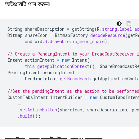
অভিপ্রায়টি পাস করুন।
String
shareDescription
=
getString
(
R
.
string
.
label_a
Bitmap
shareIcon
=
BitmapFactory
.
decodeResource
(
getR
android
.
R
.
drawable
.
ic_menu_share
);
// Create a PendingIntent to your BroadCastReceiver 
Intent
actionIntent
=
new
Intent
(
this
.
getApplicationContext
(),
ShareBroadcastR
PendingIntent
pendingIntent
=
PendingIntent
.
getBroadcast
(
getApplicationCont
//Set the pendingIntent as the action to be performe
CustomTabsIntent
intentBuilder
=
new
CustomTabsInten
…
.
setActionButton
(
shareIcon
,
shareDescription
,
pe
.
build
();