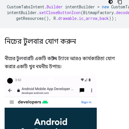
CustomTabsIntent
.
Builder
intentBuilder
=
new
CustomT
intentBuilder
.
setCloseButtonIcon
(
BitmapFactory
.
decod
getResources
(),
R
.
drawable
.
ic_arrow_back
));
নিচের টুলবার যোগ করুন
নীচের টুলবারটি একটি কাস্টম ট্যাবে আরও কার্যকারিতা যোগ
করার একটি খুব নমনীয় উপায়।