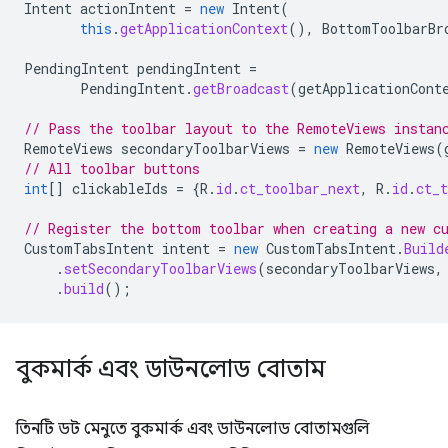
Intent
actionIntent
=
new
Intent
(
this
.
getApplicationContext
(),
BottomToolbarBr
PendingIntent
pendingIntent
=
PendingIntent
.
getBroadcast
(
getApplicationCont
// Pass the toolbar layout to the RemoteViews instan
RemoteViews
secondaryToolbarViews
=
new
RemoteViews
(
// All toolbar buttons
int
[]
clickableIds
=
{
R
.
id
.
ct_toolbar_next
,
R
.
id
.
ct_t
// Register the bottom toolbar when creating a new c
CustomTabsIntent
intent
=
new
CustomTabsIntent
.
Build
.
setSecondaryToolbarViews
(
secondaryToolbarViews
,
.
build
();
বুকমার্ক এবং ডাউনলোড বোতাম
তিনটি ডট মেনুতে বুকমার্ক এবং ডাউনলোড বোতামগুলি