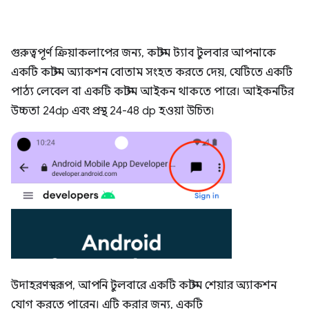
গুরুত্বপূর্ণ ক্রিয়াকলাপের জন্য, কাস্টম ট্যাব টুলবার আপনাকে
একটি কাস্টম অ্যাকশন বোতাম সংহত করতে দেয়, যেটিতে একটি
পাঠ্য লেবেল বা একটি কাস্টম আইকন থাকতে পারে। আইকনটির
উচ্চতা 24dp এবং প্রস্থ 24-48 dp হওয়া উচিত৷
উদাহরণস্বরূপ, আপনি টুলবারে একটি কাস্টম শেয়ার অ্যাকশন
যোগ করতে পারেন। এটি করার জন্য, একটি