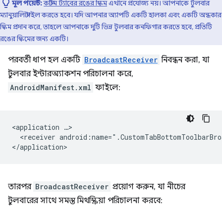
মূল পয়েন্ট:
কাস্টম ট্যাবের রঙের স্কিম
এখানে প্রযোজ্য নয়। আপনাকে টুলবার
ম্যানুয়ালি স্টাইল করতে হবে। যদি আপনার অ্যাপটি একটি হালকা এবং একটি অন্ধকার
স্কিম প্রদান করে, তাহলে আপনাকে দুটি ভিন্ন টুলবার কনফিগার করতে হবে, প্রতিটি
রঙের স্কিমের জন্য একটি।
পরবর্তী ধাপ হল একটি
BroadcastReceiver
নিবন্ধন করা, যা
টুলবার ইন্টারঅ্যাকশন পরিচালনা করে,
AndroidManifest.xml
ফাইলে:
<application
<receiver
android:name=".CustomTabBottomToolbarBro
তারপর
BroadcastReceiver
প্রয়োগ করুন, যা নীচের
টুলবারের সাথে সমস্ত মিথস্ক্রিয়া পরিচালনা করবে: