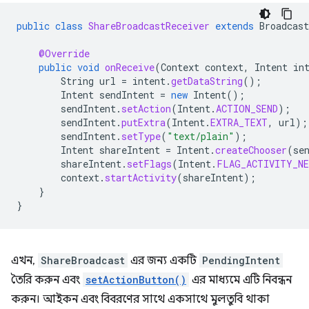
public
class
ShareBroadcastReceiver
extends
Broadcast
@Override
public
void
onReceive
(
Context
context
,
Intent
in
String
url
=
intent
.
getDataString
();
Intent
sendIntent
=
new
Intent
();
sendIntent
.
setAction
(
Intent
.
ACTION_SEND
);
sendIntent
.
putExtra
(
Intent
.
EXTRA_TEXT
,
url
);
sendIntent
.
setType
(
"text/plain"
);
Intent
shareIntent
=
Intent
.
createChooser
(
se
shareIntent
.
setFlags
(
Intent
.
FLAG_ACTIVITY_NE
context
.
startActivity
(
shareIntent
);
}
}
এখন,
ShareBroadcast
এর জন্য একটি
PendingIntent
তৈরি করুন এবং
setActionButton()
এর মাধ্যমে এটি নিবন্ধন
করুন। আইকন এবং বিবরণের সাথে একসাথে মুলতুবি থাকা