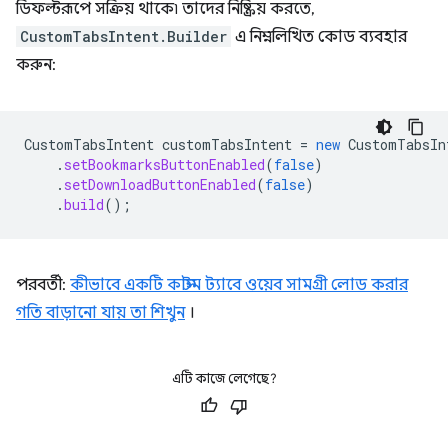
ডিফল্টরূপে সক্রিয় থাকে৷ তাদের নিষ্ক্রিয় করতে,
CustomTabsIntent.Builder
এ নিম্নলিখিত কোড ব্যবহার
করুন:
CustomTabsIntent
customTabsIntent
=
new
CustomTabsIn
.
setBookmarksButtonEnabled
(
false
)
.
setDownloadButtonEnabled
(
false
)
.
build
();
পরবর্তী:
কীভাবে একটি কাস্টম ট্যাবে ওয়েব সামগ্রী লোড করার
গতি বাড়ানো যায় তা শিখুন
।
এটি কাজে লেগেছে?