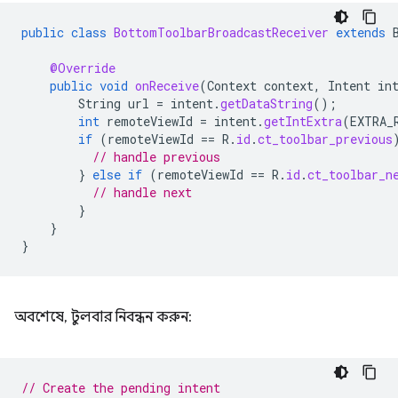
public
class
BottomToolbarBroadcastReceiver
extends
@Override
public
void
onReceive
(
Context
context
,
Intent
in
String
url
=
intent
.
getDataString
();
int
remoteViewId
=
intent
.
getIntExtra
(
EXTRA_
if
(
remoteViewId
==
R
.
id
.
ct_toolbar_previous
// handle previous
}
else
if
(
remoteViewId
==
R
.
id
.
ct_toolbar_n
// handle next
}
}
}
অবশেষে, টুলবার নিবন্ধন করুন:
// Create the pending intent