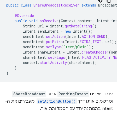
public
class
ShareBroadcastReceiver
extends
Broadcast
@Override
public
void
onReceive
(
Context
context
,
Intent
in
String
url
=
intent
.
getDataString
();
Intent
sendIntent
=
new
Intent
();
sendIntent
.
setAction
(
Intent
.
ACTION_SEND
);
sendIntent
.
putExtra
(
Intent
.
EXTRA_TEXT
,
url
);
sendIntent
.
setType
(
"text/plain"
);
Intent
shareIntent
=
Intent
.
createChooser
(
se
shareIntent
.
setFlags
(
Intent
.
FLAG_ACTIVITY_NE
context
.
startActivity
(
shareIntent
);
}
}
עכשיו יוצרים
PendingIntent
עבור
ShareBroadcast
ומרשמים אותו דרך
setActionButton()
. מעבירים את ה-
intent בהמתנה יחד עם הסמל והתיאור.