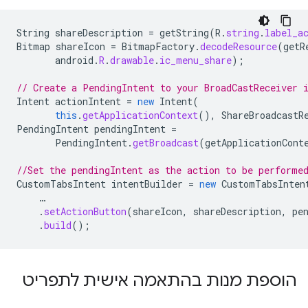
String
shareDescription
=
getString
(
R
.
string
.
label_a
Bitmap
shareIcon
=
BitmapFactory
.
decodeResource
(
getR
android
.
R
.
drawable
.
ic_menu_share
);
// Create a PendingIntent to your BroadCastReceiver 
Intent
actionIntent
=
new
Intent
(
this
.
getApplicationContext
(),
ShareBroadcastR
PendingIntent
pendingIntent
=
PendingIntent
.
getBroadcast
(
getApplicationCont
//Set the pendingIntent as the action to be performe
CustomTabsIntent
intentBuilder
=
new
CustomTabsInten
…
.
setActionButton
(
shareIcon
,
shareDescription
,
pe
.
build
();
הוספת מנות בהתאמה אישית לתפריט