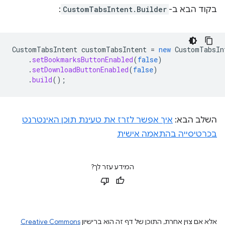
בקוד הבא ב-
CustomTabsIntent.Builder
:
CustomTabsIntent
customTabsIntent
=
new
CustomTabsIn
.
setBookmarksButtonEnabled
(
false
)
.
setDownloadButtonEnabled
(
false
)
.
build
();
השלב הבא:
איך אפשר לזרז את טעינת תוכן האינטרנט
בכרטיסייה בהתאמה אישית
המידע עזר לך?
אלא אם צוין אחרת, התוכן של דף זה הוא ברישיון
Creative Commons