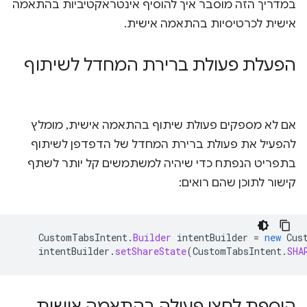
במדריך הזה מוסבר איך להוסיף אינטראקטיביות בהתאמה
אישית לכרטיסיות בהתאמה אישית.
הפעלת פעולת ברירת המחדל לשיתוף
אם לא מספקים פעולת שיתוף בהתאמה אישית, מומלץ
להפעיל את פעולת ברירת המחדל של הדפדפן לשיתוף
בתפריט הנפתח כדי שיהיה למשתמשים קל יותר לשתף
קישור לתוכן שהם רואים:
CustomTabsIntent
.
Builder
intentBuilder
=
new
Cus
intentBuilder
.
setShareState
(
CustomTabsIntent
.
SHA
הוספת לחצן פעולה בהתאמה אישית