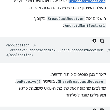
BroadcastReceiver
שמופעל כשהמשתמש לוחץ על
פעולת השיתוף בכרטיסייה בהתאמה אישית.
רושמים את
BroadCastReceiver
בקובץ
:
AndroidManifest.xml
<application
<receiver
android:name=".ShareBroadcastReceiver"
/>
לאחר מכן מוסיפים כיתה חדשה,
ShareBroadcastReceiver
. בשיטה
onReceive()
,
מחלצים מהכוונה את כתובת ה-URL שמוצגת כרגע
ומפעילים כוונה לשליחה.