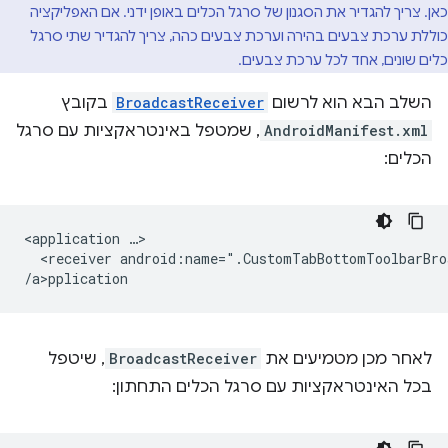
כאן. צריך להגדיר את הסגנון של סרגל הכלים באופן ידני. אם האפליקציה
כוללת ערכת צבעים בהירה וערכת צבעים כהה, צריך להגדיר שתי סרגל
כלים שונים, אחד לכל ערכת צבעים.
השלב הבא הוא לרשום
BroadcastReceiver
בקובץ
AndroidManifest.xml
, שמטפל באינטראקציות עם סרגל
הכלים:
<application
<receiver
android:name=".CustomTabBottomToolbarBro
/a>p
לאחר מכן מטמיעים את
BroadcastReceiver
, שיטפל
בכל האינטראקציות עם סרגל הכלים התחתון: