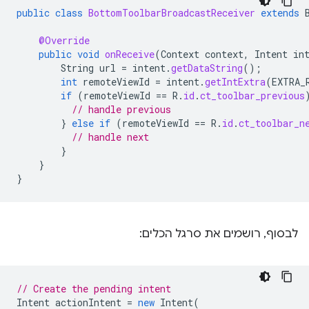
public
class
BottomToolbarBroadcastReceiver
extends
@Override
public
void
onReceive
(
Context
context
,
Intent
in
String
url
=
intent
.
getDataString
();
int
remoteViewId
=
intent
.
getIntExtra
(
EXTRA_
if
(
remoteViewId
==
R
.
id
.
ct_toolbar_previous
// handle previous
}
else
if
(
remoteViewId
==
R
.
id
.
ct_toolbar_n
// handle next
}
}
}
לבסוף, רושמים את סרגל הכלים:
// Create the pending intent
Intent
actionIntent
=
new
Intent
(