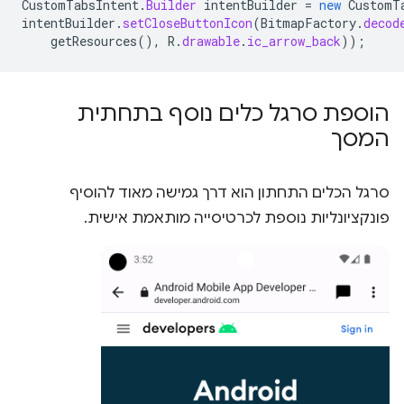
CustomTabsIntent
.
Builder
intentBuilder
=
new
CustomT
intentBuilder
.
setCloseButtonIcon
(
BitmapFactory
.
decod
getResources
(),
R
.
drawable
.
ic_arrow_back
));
הוספת סרגל כלים נוסף בתחתית
המסך
סרגל הכלים התחתון הוא דרך גמישה מאוד להוסיף
פונקציונליות נוספת לכרטיסייה מותאמת אישית.