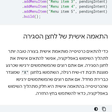
.
addMenuItem
(
"Menu item 3"
,
pendingIntent
)
.
addMenuItem
(
"Menu item 4"
,
pendingIntent
)
.
addMenuItem
(
"Me
nu item 5"
,
pendingIntent
)
.
build
();
התאמה אישית של לחצן הסגירה
כדי להתאים כרטיסייה מותאמת אישית בצורה טובה יותר
לתהליך השימוש באפליקציה, אפשר להתאים אישית את
לחצן הסגירה. אם אתם רוצים שהמשתמשים ירגישו שכרגע
מוצגת תיבת דו-שיח רגילה, השתמשו בלחצן
“X”
שמוגדר
כברירת מחדל. אם אתם רוצים שהמשתמשים ירגישו
שהכרטיסייה בהתאמה אישית היא חלק מתהליך השימוש
באפליקציה, כדאי להשתמש בחץ החזרה.