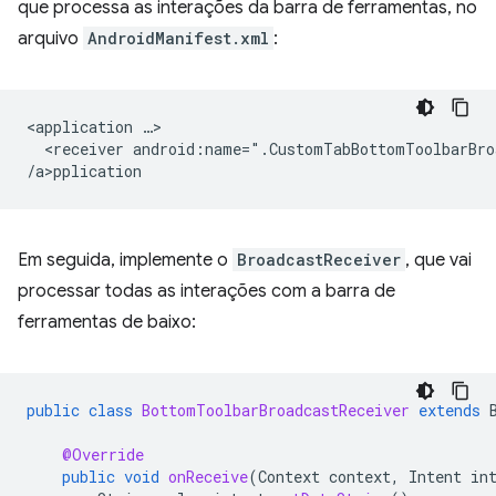
que processa as interações da barra de ferramentas, no
arquivo
AndroidManifest.xml
:
<application
<receiver
android:name=".CustomTabBottomToolbarBro
/a>p
Em seguida, implemente o
BroadcastReceiver
, que vai
processar todas as interações com a barra de
ferramentas de baixo:
public
class
BottomToolbarBroadcastReceiver
extends
@Override
public
void
onReceive
(
Context
context
,
Intent
in