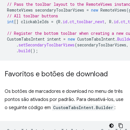
// Pass the toolbar layout to the RemoteViews instan
RemoteViews
secondaryToolbarViews
=
new
RemoteViews
(
// All toolbar buttons
int
[]
clickableIds
=
{
R
.
id
.
ct_toolbar_next
,
R
.
id
.
ct_t
// Register the bottom toolbar when creating a new c
CustomTabsIntent
intent
=
new
CustomTabsIntent
.
Build
.
setSecondaryToolbarViews
(
secondaryToolbarViews
,
.
build
();
Favoritos e botões de download
Os botões de marcadores e download no menu de três
pontos são ativados por padrão. Para desativá-los, use
o seguinte código em
CustomTabsIntent.Builder
: