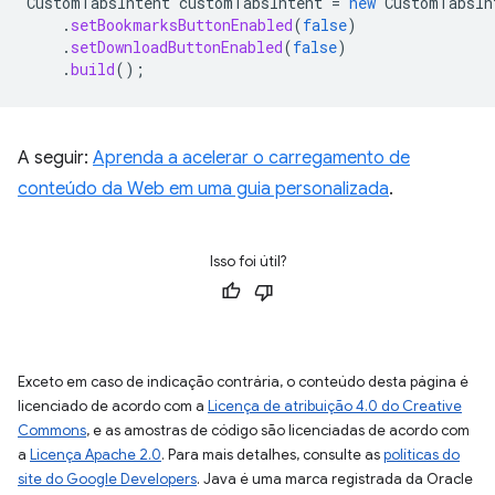
CustomTabsIntent
customTabsIntent
=
new
CustomTabsIn
.
setBookmarksButtonEnabled
(
false
)
.
setDownloadButtonEnabled
(
false
)
.
build
();
A seguir:
Aprenda a acelerar o carregamento de
conteúdo da Web em uma guia personalizada
.
Isso foi útil?
Exceto em caso de indicação contrária, o conteúdo desta página é
licenciado de acordo com a
Licença de atribuição 4.0 do Creative
Commons
, e as amostras de código são licenciadas de acordo com
a
Licença Apache 2.0
. Para mais detalhes, consulte as
políticas do
site do Google Developers
. Java é uma marca registrada da Oracle