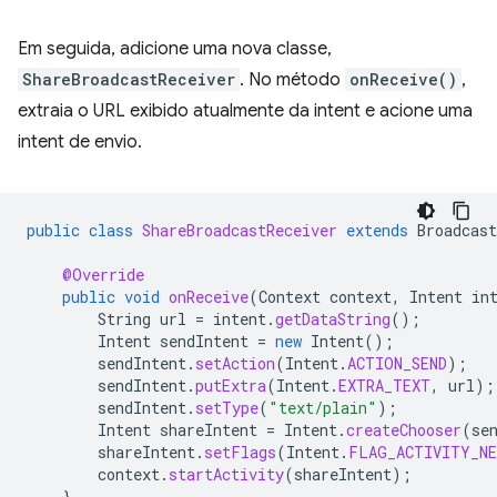
Em seguida, adicione uma nova classe,
ShareBroadcastReceiver
. No método
onReceive()
,
extraia o URL exibido atualmente da intent e acione uma
intent de envio.
public
class
ShareBroadcastReceiver
extends
Broadcast
@Override
public
void
onReceive
(
Context
context
,
Intent
in
String
url
=
intent
.
getDataString
();
Intent
sendIntent
=
new
Intent
();
sendIntent
.
setAction
(
Intent
.
ACTION_SEND
);
sendIntent
.
putExtra
(
Intent
.
EXTRA_TEXT
,
url
);
sendIntent
.
setType
(
"text/plain"
);
Intent
shareIntent
=
Intent
.
createChooser
(
se
shareIntent
.
setFlags
(
Intent
.
FLAG_ACTIVITY_NE
context
.
startActivity
(
shareIntent
);
}