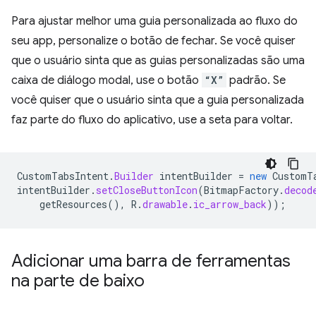
Para ajustar melhor uma guia personalizada ao fluxo do
seu app, personalize o botão de fechar. Se você quiser
que o usuário sinta que as guias personalizadas são uma
caixa de diálogo modal, use o botão
“X”
padrão. Se
você quiser que o usuário sinta que a guia personalizada
faz parte do fluxo do aplicativo, use a seta para voltar.
CustomTabsIntent
.
Builder
intentBuilder
=
new
CustomT
intentBuilder
.
setCloseButtonIcon
(
BitmapFactory
.
decod
getResources
(),
R
.
drawable
.
ic_arrow_back
));
Adicionar uma barra de ferramentas
na parte de baixo