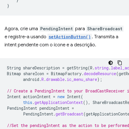
}
Agora, crie uma
PendingIntent
para
ShareBroadcast
e registre-a usando
setActionButton()
. Transmita a
intent pendente com o ícone e a descrição.
String
shareDescription
=
getString
(
R
.
string
.
label_a
Bitmap
shareIcon
=
BitmapFactory
.
decodeResource
(
getR
android
.
R
.
drawable
.
ic_menu_share
);
// Create a PendingIntent to your BroadCastReceiver 
Intent
actionIntent
=
new
Intent
(
this
.
getApplicationContext
(),
ShareBroadcastR
PendingIntent
pendingIntent
=
PendingIntent
.
getBroadcast
(
getApplicationCont
//Set the pendingIntent as the action to be performe