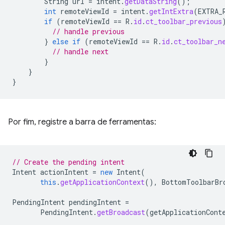
String
url
=
intent
.
getDataString
();
int
remoteViewId
=
intent
.
getIntExtra
(
EXTRA_
if
(
remoteViewId
==
R
.
id
.
ct_toolbar_previous
// handle previous
}
else
if
(
remoteViewId
==
R
.
id
.
ct_toolbar_n
// handle next
}
}
}
Por fim, registre a barra de ferramentas:
// Create the pending intent
Intent
actionIntent
=
new
Intent
(
this
.
getApplicationContext
(),
BottomToolbarBr
PendingIntent
pendingIntent
=
PendingIntent
.
getBroadcast
(
getApplicationCont