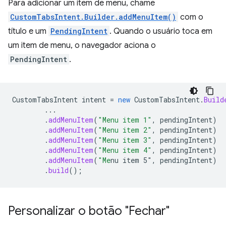
Para adicionar um item de menu, chame
CustomTabsIntent.Builder.addMenuItem()
com o
título e um
PendingIntent
. Quando o usuário toca em
um item de menu, o navegador aciona o
PendingIntent
.
CustomTabsIntent
intent
=
new
CustomTabsIntent
.
Build
...
.
addMenuItem
(
"Menu item 1"
,
pendingIntent
)
.
addMenuItem
(
"Menu item 2"
,
pendingIntent
)
.
addMenuItem
(
"Menu item 3"
,
pendingIntent
)
.
addMenuItem
(
"Menu item 4"
,
pendingIntent
)
.
addMenuItem
(
"Me
nu item 5"
,
pendingIntent
)
.
build
();
Personalizar o botão "Fechar"