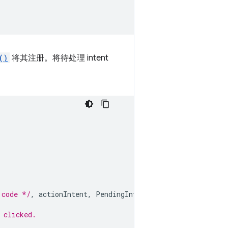
()
将其注册。将待处理 intent
 code */
,
actionIntent
,
PendingIntent
.
FLAG_MUTABLE
);
 clicked.