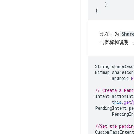
}
}
现在，为
Shar
与图标和说明一
String
shareDesc
Bitmap
shareIcon
android
.
R
// Create a Pend
Intent
actionInt
this
.
getA
PendingIntent
pe
PendingIn
//Set the pendin
CustomTabsIntent