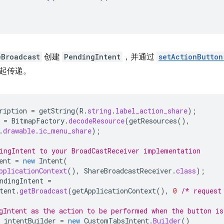
eBroadcast
创建
PendingIntent
，并通过
setActionButton
起传递。
ription
=
getString
(
R
.
string
.
label_action_share
);
=
BitmapFactory
.
decodeResource
(
getResources
(),
.
drawable
.
ic_menu_share
);
ingIntent to your BroadCastReceiver implementation
ent
=
new
Intent
(
pplicationContext
(),
ShareBroadcastReceiver
.
class
);
ndingIntent
=
tent
.
getBroadcast
(
getApplicationContext
(),
0
/* request
gIntent as the action to be performed when the button is
intentBuilder
=
new
CustomTabsIntent
.
Builder
()