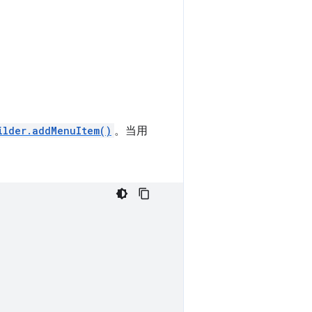
ilder.addMenuItem()
。当用