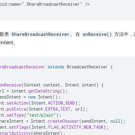
oid:name=".ShareBroadcastReceiver"
/>

个新类
ShareBroadcastReceiver
。在
onReceive()
方法中，从
ntent。
reBroadcastReceiver
extends
BroadcastReceiver
{
onReceive
(
Context
context
,
Intent
intent
)
{
rl
=
intent
.
getDataString
();
endIntent
=
new
Intent
();
nt
.
setAction
(
Intent
.
ACTION_SEND
);
nt
.
putExtra
(
Intent
.
EXTRA_TEXT
,
url
);
nt
.
setType
(
"text/plain"
);
hareIntent
=
Intent
.
createChooser
(
sendIntent
,
null
);
ent
.
setFlags
(
Intent
.
FLAG_ACTIVITY_NEW_TASK
);
startActivity
(
shareIntent
);