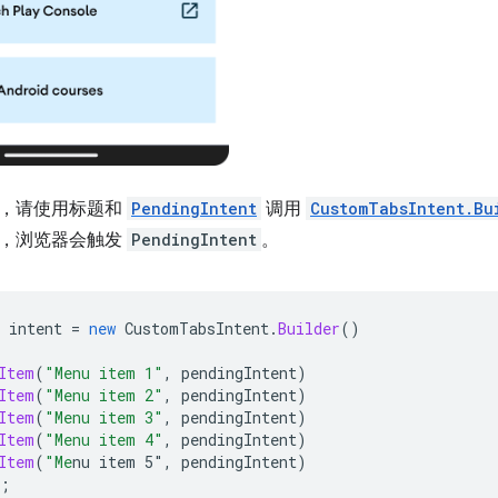
，请使用标题和
PendingIntent
调用
CustomTabsIntent.Bu
，浏览器会触发
PendingIntent
。
intent
=
new
CustomTabsIntent
.
Builder
()
Item
(
"Menu item 1"
,
pendingIntent
)
Item
(
"Menu item 2"
,
pendingIntent
)
Item
(
"Menu item 3"
,
pendingIntent
)
Item
(
"Menu item 4"
,
pendingIntent
)
Item
(
"Me
nu item 5"
,
pendingIntent
)
;