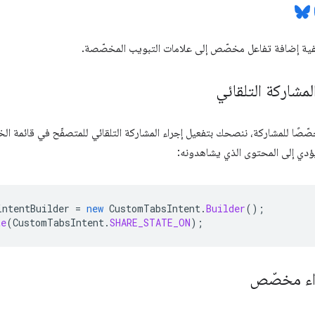
فية إضافة تفاعل مخصّص إلى علامات التبويب المخصّصة.
لمشاركة التلقائي
 مخصّصًا للمشاركة، ننصحك بتفعيل إجراء المشاركة التلقائي للمتصفّح في قائمة ا
ؤدي إلى المحتوى الذي يشاهدونه:
intentBuilder
=
new
CustomTabsIntent
.
Builder
();
te
(
CustomTabsIntent
.
SHARE_STATE_ON
);
راء مخصّص