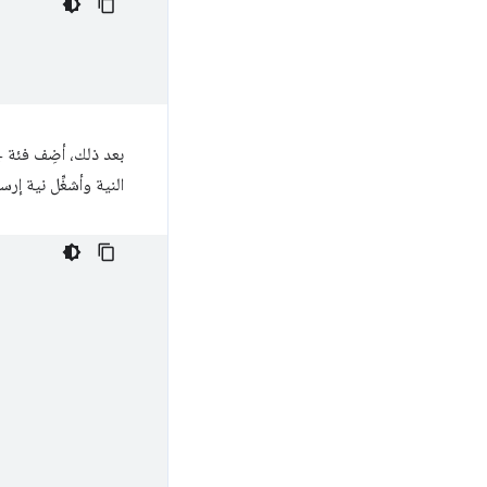
بعد ذلك، أضِف فئة 
النية وأشغِّل نية إرس