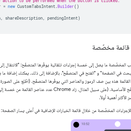
e action to be performed when the button is clicked.
r
=
new
CustomTabsIntent
.
Builder
()
n
,
shareDescription
,
pendingIntent
)
قائمة مخصّصة
ب المخصّصة ما يصل إلى خمسة إجراءات تلقائية يوفّرها المتصفّح: "الانتقال إل
لبحث في الصفحة" و "الفتح في المتصفّح". بالإضافة إلى ذلك، يمكنك إضافة م
قائمة هذه بين صف الرموز والعناصر التي يوفّرها المتصفّح. (اطّلِع على الصورة أ
الأكثر أهمية أولاً.
لإجراءات المخصّصة من خلال قائمة الخيارات الإضافية في أعلى يسار الصفحة: