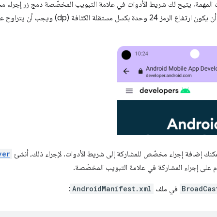
ات المهمة، يتيح لك شريط الأدوات في علامة التبويب المخصّصة دمج زر إجراء م
مكنك إضافة إجراء مخصّص للمشاركة إلى شريط الأدوات. لإجراء ذلك، أنشئ
ver
 على إجراء المشاركة في علامة التبويب المخصّصة.
BroadCas
في ملف
AndroidManifest.xml
: