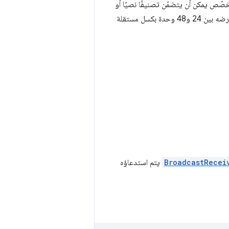
خصّص يمكن أن يتضمّن تصنيفًا نصيًا أو
رمزًا مخصّصًا. يجب أن يكون ارتفاع الرمز 24 وحدة بكسل مستقلة الكثافة (dp) ويجب أن يتراوح عرضه بين 24 و48 وحدة بكسل مستقلة
BroadcastRecei
يتم استدعاؤه