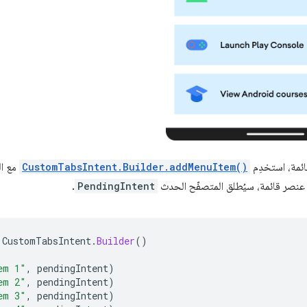
ائمة، استخدِم
CustomTabsIntent.Builder.addMenuItem()
مع ال
عنصر قائمة، سيُطلق المتصفّح الحدث
PendingIntent
.
CustomTabsIntent
.
Builder
()
em 1"
,
pendingIntent
)
em 2"
,
pendingIntent
)
em 3"
,
pendingIntent
)