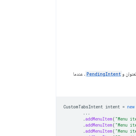
عنوان و
PendingIntent
. عندما
CustomTabsIntent
intent
=
new
...
.
addMenuItem
(
"Menu it
.
addMenuItem
(
"Menu it
.
addMenuItem
(
"Menu it