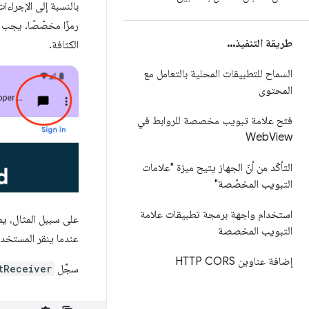
بالنسبة إلى الإجراء
طريقة التنفيذ
.
.
.
الكثافة.
السماح للتطبيقات المحلية بالتعامل مع
المحتوى
فتح علامة تبويب مخصصة للروابط في
Web
View
التأكّد من أنّ الجهاز يتيح ميزة "علامات
التبويب المخصّصة"
استخدام واجهة برمجة تطبيقات علامة
على سبيل المثال، ي
التبويب المخصصة
عندما ينقر المستخدم
إضافة عناوين HTTP CORS
سجِّل
tReceiver