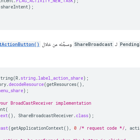
Intent
.
FLAG_ACTIVITY_NEW_TASK
);
(
shareIntent
);
Pending
لـ
ShareBroadcast
وسجِّله من خلال
tActionButton()
String
(
R
.
string
.
label_action_share
);
ory
.
decodeResource
(
getResources
(),
menu_share
);
your BroadCastReceiver implementation
ent
(
text
(),
ShareBroadcastReceiver
.
class
);
cast
(
getApplicationContext
(),
0
/* request code */
,
acti