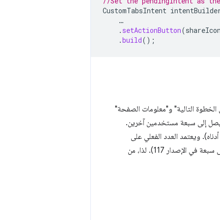
//Set the pendingIntent as th
CustomTabsIntent
intentBuilde
…
.
setActionButton
(
shareIco
.
build
();
ى الخطوة التالية" و"معلومات الصفحة"
ا يصل إلى سبعة مستخدمين آخرين.
دناه). ويعتمد العدد الفعلي على
طريقة تنفيذ المتصفّح الأساسية. (على سبيل المثال، زاد Chrome عدد عناصر القائمة من خمسة إلى سبعة في الإصدار 117). لذا، من