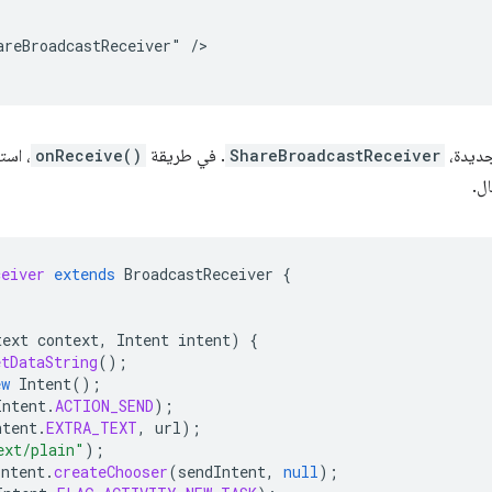
areBroadcastReceiver"
/>

جديدة،
ShareBroadcastReceiver
. في طريقة
onReceive()
ال.
ceiver
extends
BroadcastReceiver
{
text
context
,
Intent
intent
)
{
etDataString
();
ew
Intent
();
Intent
.
ACTION_SEND
);
ntent
.
EXTRA_TEXT
,
url
);
ext/plain"
);
Intent
.
createChooser
(
sendIntent
,
null
);