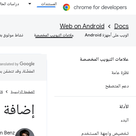
المستندات
دراسات الحال
Web on Android
Docs
الويب على أجهزة Android
علامات التبويب المخصصة
نشاط موثوق به
علامات التبويب المخصصة
المفضّلة، وقد تتضمّن ب
نظرة عامة
دعم المتصفح
الصفحة الرئيسية
cs
إضافة 
الأدلة
البدء
an Benz
تخصيص واجهة المستخدم