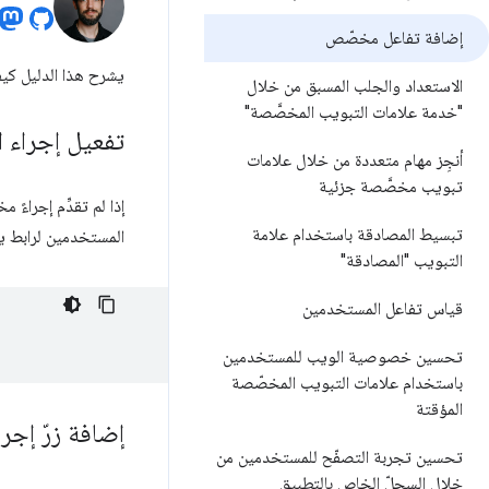
إضافة تفاعل مخصّص
يشرح هذا الدليل كي
الاستعداد والجلب المسبق من خلال
"خدمة علامات التبويب المخصَّصة"
تفعيل إجراء ا
أنجِز مهام متعددة من خلال علامات
تبويب مخصَّصة جزئية
إذا لم تقدِّم إجراءً
تبسيط المصادقة باستخدام علامة
المستخدمين لرابط ي
التبويب "المصادقة"
قياس تفاعل المستخدمين
تحسين خصوصية الويب للمستخدمين
باستخدام علامات التبويب المخصّصة
المؤقتة
إضافة زرّ إج
تحسين تجربة التصفّح للمستخدمين من
خلال السجلّ الخاص بالتطبيق