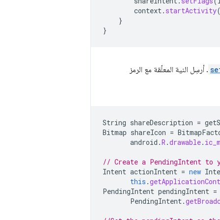
shareIntent
.
setFlags
(
context
.
startActivity
}
}
se
. أرسِل النية المعلّقة مع الرمز
String
shareDescription
=
get
Bitmap
shareIcon
=
BitmapFact
android
.
R
.
drawable
.
ic_
// Create a PendingIntent to 
Intent
actionIntent
=
new
Int
this
.
getApplicationCon
PendingIntent
pendingIntent
=
PendingIntent
.
getBroad