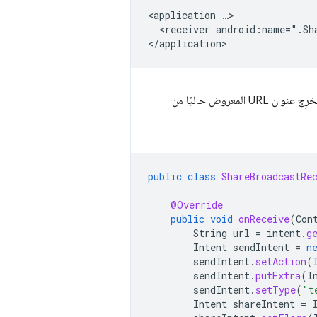
<application
<receiver
android:name=".Sh
، استخرِج عنوان URL المعروض حاليًا من
public
class
ShareBroadcastRe
@Override
public
void
onReceive
(
Con
String
url
=
intent
.
g
Intent
sendIntent
=
n
sendIntent
.
setAction
(
sendIntent
.
putExtra
(
I
sendIntent
.
setType
(
"t
Intent
shareIntent
=