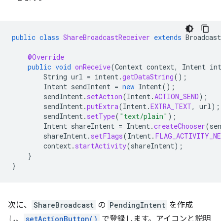
public
class
ShareBroadcastReceiver
extends
Broadcast
@Override
public
void
onReceive
(
Context
context
,
Intent
in
String
url
=
intent
.
getDataString
();
Intent
sendIntent
=
new
Intent
();
sendIntent
.
setAction
(
Intent
.
ACTION_SEND
);
sendIntent
.
putExtra
(
Intent
.
EXTRA_TEXT
,
url
);
sendIntent
.
setType
(
"text/plain"
);
Intent
shareIntent
=
Intent
.
createChooser
(
se
shareIntent
.
setFlags
(
Intent
.
FLAG_ACTIVITY_NE
context
.
startActivity
(
shareIntent
);
}
}
次に、
ShareBroadcast
の
PendingIntent
を作成
し、
setActionButton()
で登録します。アイコンと説明