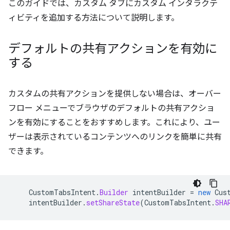
このガイドでは、カスタム タブにカスタム インタラクテ
ィビティを追加する方法について説明します。
デフォルトの共有アクションを有効に
する
カスタムの共有アクションを提供しない場合は、オーバー
フロー メニューでブラウザのデフォルトの共有アクショ
ンを有効にすることをおすすめします。これにより、ユー
ザーは表示されているコンテンツへのリンクを簡単に共有
できます。
CustomTabsIntent
.
Builder
intentBuilder
=
new
Cus
intentBuilder
.
setShareState
(
CustomTabsIntent
.
SHA