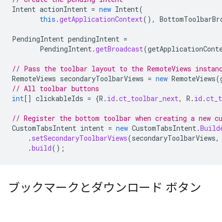
Intent
actionIntent
=
new
Intent
(
this
.
getApplicationContext
(),
BottomToolbarBr
PendingIntent
pendingIntent
=
PendingIntent
.
getBroadcast
(
getApplicationCont
// Pass the toolbar layout to the RemoteViews instan
RemoteViews
secondaryToolbarViews
=
new
RemoteViews
(
// All toolbar buttons
int
[]
clickableIds
=
{
R
.
id
.
ct_toolbar_next
,
R
.
id
.
ct_t
// Register the bottom toolbar when creating a new c
CustomTabsIntent
intent
=
new
CustomTabsIntent
.
Build
.
setSecondaryToolbarViews
(
secondaryToolbarViews
,
.
build
();
ブックマークとダウンロード ボタン