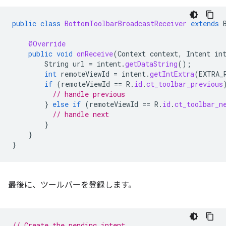
public
class
BottomToolbarBroadcastReceiver
extends
@Override
public
void
onReceive
(
Context
context
,
Intent
in
String
url
=
intent
.
getDataString
();
int
remoteViewId
=
intent
.
getIntExtra
(
EXTRA_
if
(
remoteViewId
==
R
.
id
.
ct_toolbar_previous
// handle previous
}
else
if
(
remoteViewId
==
R
.
id
.
ct_toolbar_n
// handle next
}
}
}
最後に、ツールバーを登録します。
// Create the pending intent