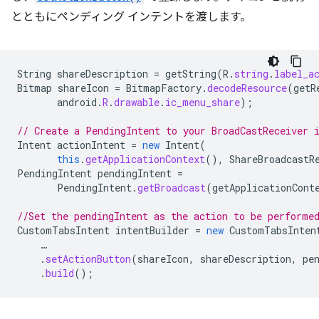
とともにペンディング インテントを渡します。
String
shareDescription
=
getString
(
R
.
string
.
label_a
Bitmap
shareIcon
=
BitmapFactory
.
decodeResource
(
getR
android
.
R
.
drawable
.
ic_menu_share
);
// Create a PendingIntent to your BroadCastReceiver 
Intent
actionIntent
=
new
Intent
(
this
.
getApplicationContext
(),
ShareBroadcastR
PendingIntent
pendingIntent
=
PendingIntent
.
getBroadcast
(
getApplicationCont
//Set the pendingIntent as the action to be performe
CustomTabsIntent
intentBuilder
=
new
CustomTabsInten
…
.
setActionButton
(
shareIcon
,
shareDescription
,
pe
.
build
();