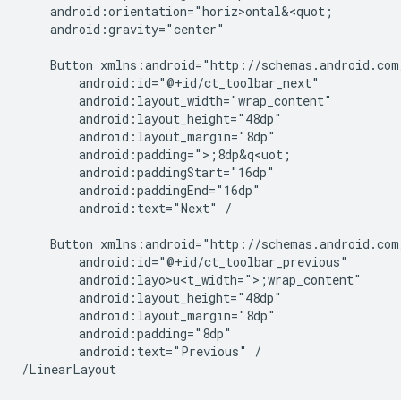
android:gravity="center"

Button
android:text="Next"
/

Button
android:layo>u<t_width=">;
android:text="Previous"
/
