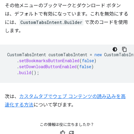
その他メニューのブックマークとダウンロード ボタン
は、デフォルトで有効になっています。これを無効にする
には、
CustomTabsIntent.Builder
で次のコードを使用
します。
CustomTabsIntent
customTabsIntent
=
new
CustomTabsIn
.
setBookmarksButtonEnabled
(
false
)
.
setDownloadButtonEnabled
(
false
)
.
build
();
次は、
カスタムタブでウェブ コンテンツの読み込みを高
速化する方法
について学びます。
この情報は役に立ちましたか？