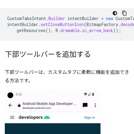
CustomTabsIntent
.
Builder
intentBuilder
=
new
CustomT
intentBuilder
.
setCloseButtonIcon
(
BitmapFactory
.
decod
getResources
(),
R
.
drawable
.
ic_arrow_back
));
下部ツールバーを追加する
下部ツールバーは、カスタムタブに柔軟に機能を追加でき
る方法です。