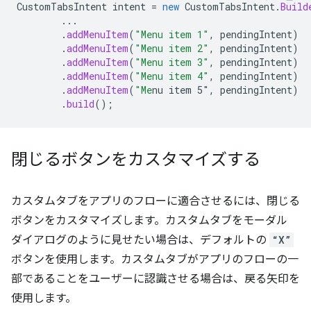
CustomTabsIntent
intent
=
new
CustomTabsIntent
.
Build
...
.
addMenuItem
(
"Menu item 1"
,
pendingIntent
)
.
addMenuItem
(
"Menu item 2"
,
pendingIntent
)
.
addMenuItem
(
"Menu item 3"
,
pendingIntent
)
.
addMenuItem
(
"Menu item 4"
,
pendingIntent
)
.
addMenuItem
(
"Me
nu item 5"
,
pendingIntent
)
.
build
();
閉じるボタンをカスタマイズする
カスタムタブをアプリのフローに適合させるには、閉じる
ボタンをカスタマイズします。カスタムタブをモーダル
ダイアログのように見せたい場合は、デフォルトの
“X”
ボタンを使用します。カスタムタブがアプリのフローの一
部であることをユーザーに認識させる場合は、戻る矢印を
使用します。