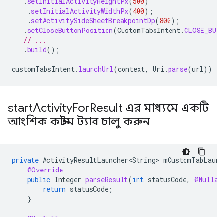
.
setInitialActivityHeightPx
(
500
)
.
setInitialActivityWidthPx
(
400
);
.
setActivitySideSheetBreakpointDp
(
800
);
.
setCloseButtonPosition
(
CustomTabsIntent
.
CLOSE_BU
// ...
.
build
();
customTabsIntent
.
launchUrl
(
context
,
Uri
.
parse
(
url
))
start
Activity
For
Result এর মাধ্যমে একটি
আংশিক কাস্টম ট্যাব চালু করুন
private
ActivityResultLauncher<String>
mCustomTabLau
@Override
public
Integer
parseResult
(
int
statusCode
,
@Null
return
statusCode
;
}