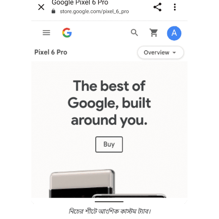
নিচের শীটে আংশিক কাস্টম ট্যাব।