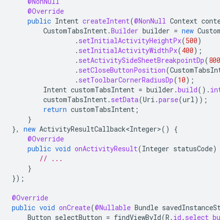
@NonNull
@Override
public
Intent
createIntent
(
@NonNull
Context
cont
CustomTabsIntent
.
Builder
builder
=
new
Custo
.
setInitialActivityHeightPx
(
500
)
.
setInitialActivityWidthPx
(
400
);
.
setActivitySideSheetBreakpointDp
(
80
.
setCloseButtonPosition
(
CustomTabsIn
.
setToolbarCornerRadiusDp
(
10
);
Intent
customTabsIntent
=
builder
.
build
().
in
customTabsIntent
.
setData
(
Uri
.
parse
(
url
));
return
customTabsIntent
;
}
},
new
ActivityResultCallback<Integer>
()
{
@Override
public
void
onActivityResult
(
Integer
statusCode
)
// ...
}
});
@Override
public
void
onCreate
(
@Nullable
Bundle
savedInstanceS
Button
selectButton
=
findViewById
(
R
.
id
.
select_b