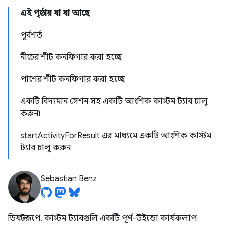
এই পৃষ্ঠায় যা যা আছে
পূর্বশর্ত
নীচের শীট কনফিগার করা হচ্ছে
পাশের শীট কনফিগার করা হচ্ছে
একটি বিদ্যমান সেশন সহ একটি আংশিক কাস্টম ট্যাব চালু
করুন৷
startActivityForResult এর মাধ্যমে একটি আংশিক কাস্টম
ট্যাব চালু করুন
Sebastian Benz
ডিফল্টরূপে, কাস্টম ট্যাবগুলি একটি পূর্ণ-উইন্ডো কার্যকলাপ