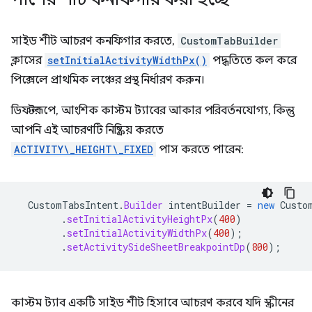
সাইড শীট আচরণ কনফিগার করতে,
CustomTabBuilder
ক্লাসের
setInitialActivityWidthPx()
পদ্ধতিতে কল করে
পিক্সেলে প্রাথমিক লঞ্চের প্রস্থ নির্ধারণ করুন।
ডিফল্টরূপে, আংশিক কাস্টম ট্যাবের আকার পরিবর্তনযোগ্য, কিন্তু
আপনি এই আচরণটি নিষ্ক্রিয় করতে
ACTIVITY\_HEIGHT\_FIXED
পাস করতে পারেন:
CustomTabsIntent
.
Builder
intentBuilder
=
new
Custo
.
setInitialActivityHeightPx
(
400
)
.
setInitialActivityWidthPx
(
400
);
.
setActivitySideSheetBreakpointDp
(
800
);
কাস্টম ট্যাব একটি সাইড শীট হিসাবে আচরণ করবে যদি স্ক্রীনের