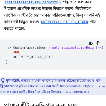
setInitialActivityHeightPx()
পদ্ধতিতে কল করে
পিক্সেলে প্রাথমিক লঞ্চের উচ্চতা নির্ধারণ করুন। ডিফল্টরূপে,
আংশিক কাস্টম ট্যাবের আকার পরিবর্তনযোগ্য, কিন্তু আপনি এই
আচরণটি নিষ্ক্রিয় করতে
ACTIVITY\_HEIGHT\_FIXED
পাস
করতে পারেন:
new
CustomTabsBuilder
().
setInitialActivityHeightPx
(
400
,
ACTIVITY_HEIGHT_FIXED
);
মূল পয়েন্ট:
ন্যূনতম আংশিক কাস্টম ট্যাব উচ্চতা স্ক্রীনের উচ্চতার 50%। যদি
স্ক্রিনের উচ্চতা স্ক্রীনের উচ্চতার 50% কম একটি মান সেট করা হয়, তাহলে Chrome
স্বয়ংক্রিয়ভাবে কাস্টম ট্যাবটিকে স্ক্রীনের উচ্চতার 50% এ সামঞ্জস্য করে।
পাশের শীট কনফিগার করা হচ্ছে