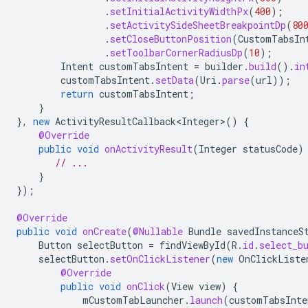
.
setInitialActivityWidthPx
(
400
);
.
setActivitySideSheetBreakpointDp
(
80
.
setCloseButtonPosition
(
CustomTabsIn
.
setToolbarCornerRadiusDp
(
10
);
Intent
customTabsIntent
=
builder
.
build
().
in
customTabsIntent
.
setData
(
Uri
.
parse
(
url
));
return
customTabsIntent
;
}
},
new
ActivityResultCallback<Integer>
()
{
@Override
public
void
onActivityResult
(
Integer
statusCode
)
// ...
}
});
@Override
public
void
onCreate
(
@Nullable
Bundle
savedInstanceS
Button
selectButton
=
findViewById
(
R
.
id
.
select_b
selectButton
.
setOnClickListener
(
new
OnClickListe
@Override
public
void
onClick
(
View
view
)
{
mCustomTabLauncher
.
launch
(
customTabsInte