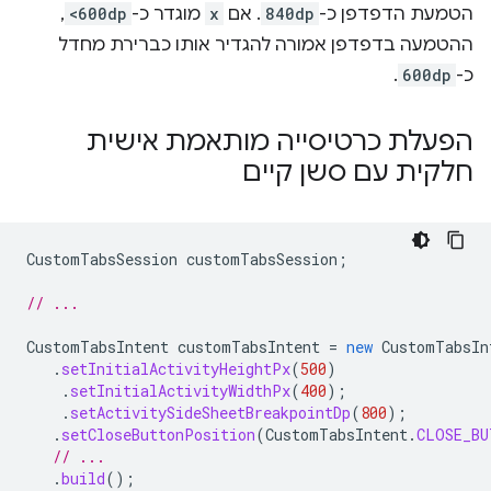
הטמעת הדפדפן כ-
840dp
. אם
x
מוגדר כ-
<600dp
,
ההטמעה בדפדפן אמורה להגדיר אותו כברירת מחדל
כ-
600dp
.
הפעלת כרטיסייה מותאמת אישית
חלקית עם סשן קיים
CustomTabsSession
customTabsSession
;
// ...
CustomTabsIntent
customTabsIntent
=
new
CustomTabsIn
.
setInitialActivityHeightPx
(
500
)
.
setInitialActivityWidthPx
(
400
);
.
setActivitySideSheetBreakpointDp
(
800
);
.
setCloseButtonPosition
(
CustomTabsIntent
.
CLOSE_BU
// ...
.
build
();