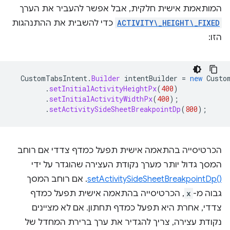
המותאמת אישית חלקית, אבל אפשר להעביר את הערך
ACTIVITY\_HEIGHT\_FIXED
כדי להשבית את ההתנהגות
הזו:
CustomTabsIntent
.
Builder
intentBuilder
=
new
Custo
.
setInitialActivityHeightPx
(
400
)
.
setInitialActivityWidthPx
(
400
);
.
setActivitySideSheetBreakpointDp
(
800
);
הכרטיסייה בהתאמה אישית תפעל כמדף צדדי אם רוחב
המסך גדול יותר מערך נקודת העצירה שהוגדר על ידי
setActivitySideSheetBreakpointDp()‎
. אם רוחב המסך
גבוה מ-
x
, הכרטיסייה בהתאמה אישית תפעל כמדף
צדדי, אחרת היא תפעל כמדף תחתון. אם לא מציינים
נקודת עצירה, צריך להגדיר את ערך ברירת המחדל של