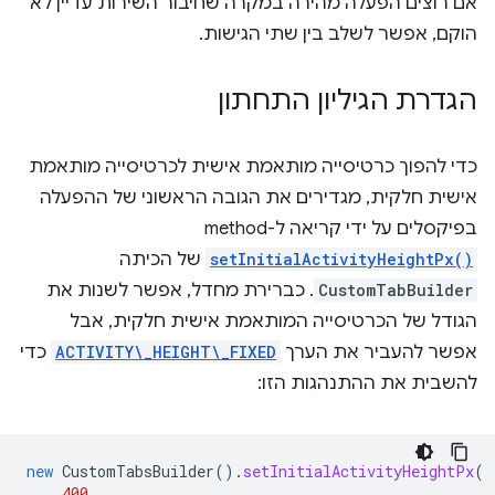
אם רוצים הפעלה מהירה במקרה שחיבור השירות עדיין לא
הוקם, אפשר לשלב בין שתי הגישות.
הגדרת הגיליון התחתון
כדי להפוך כרטיסייה מותאמת אישית לכרטיסייה מותאמת
אישית חלקית, מגדירים את הגובה הראשוני של ההפעלה
בפיקסלים על ידי קריאה ל-method‏
setInitialActivityHeightPx()
של הכיתה
CustomTabBuilder
. כברירת מחדל, אפשר לשנות את
הגודל של הכרטיסייה המותאמת אישית חלקית, אבל
אפשר להעביר את הערך
ACTIVITY\_HEIGHT\_FIXED
כדי
להשבית את ההתנהגות הזו:
new
CustomTabsBuilder
().
setInitialActivityHeightPx
(
400
,