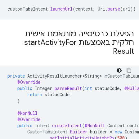
customTabsIntent
.
launchUrl
(
context
,
Uri
.
parse
(
url
))
הפעלת כרטיסייה מותאמת אישית
חלקית באמצעות start
For
Activity
Result
private
ActivityResultLauncher<String>
mCustomTabLau
@Override
public
Integer
parseResult
(
int
statusCode
,
@Null
return
statusCode
;
}
@NonNull
@Override
public
Intent
createIntent
(
@NonNull
Context
cont
CustomTabsIntent
.
Builder
builder
=
new
Custo
.
setInitialActivityHeightPx
(
500
)