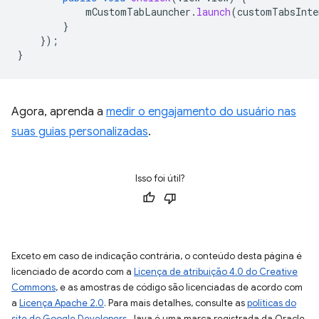
mCustomTabLauncher
.
launch
(
customTabsInte
}
});
}
Agora, aprenda a
medir o engajamento do usuário nas
suas guias personalizadas
.
Isso foi útil?
Exceto em caso de indicação contrária, o conteúdo desta página é
licenciado de acordo com a
Licença de atribuição 4.0 do Creative
Commons
, e as amostras de código são licenciadas de acordo com
a
Licença Apache 2.0
. Para mais detalhes, consulte as
políticas do
site do Google Developers
. Java é uma marca registrada da Oracle