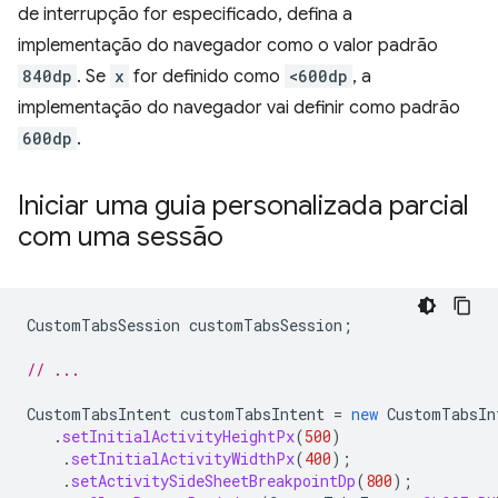
de interrupção for especificado, defina a
implementação do navegador como o valor padrão
840dp
. Se
x
for definido como
<600dp
, a
implementação do navegador vai definir como padrão
600dp
.
Iniciar uma guia personalizada parcial
com uma sessão
CustomTabsSession
customTabsSession
;
// ...
CustomTabsIntent
customTabsIntent
=
new
CustomTabsIn
.
setInitialActivityHeightPx
(
500
)
.
setInitialActivityWidthPx
(
400
);
.
setActivitySideSheetBreakpointDp
(
800
);