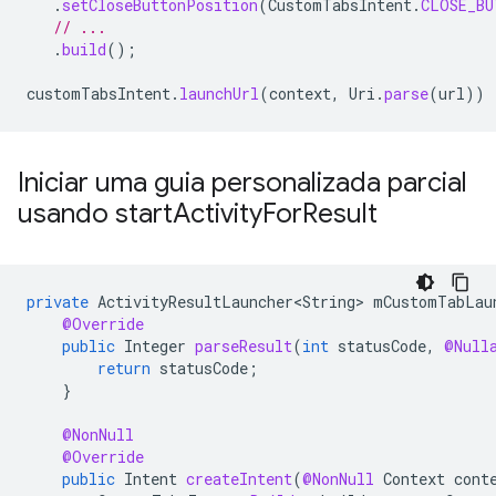
.
setCloseButtonPosition
(
CustomTabsIntent
.
CLOSE_BU
// ...
.
build
();
customTabsIntent
.
launchUrl
(
context
,
Uri
.
parse
(
url
))
Iniciar uma guia personalizada parcial
usando start
Activity
For
Result
private
ActivityResultLauncher<String>
mCustomTabLau
@Override
public
Integer
parseResult
(
int
statusCode
,
@Null
return
statusCode
;
}
@NonNull
@Override
public
Intent
createIntent
(
@NonNull
Context
cont