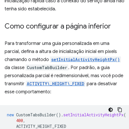
inicialização rápida caso a conexão do serviço ainda não
tenha sido estabelecida.
Como configurar a página inferior
Para transformar uma guia personalizada em uma
parcial, defina a altura de inicialização inicial em pixels
chamando o método
setInitialActivityHeightPx()
da classe
CustomTabBuilder
. Por padrão, a guia
personalizada parcial é redimensionável, mas você pode
transmitir
ACTIVITY\_HEIGHT\_FIXED
para desativar
esse comportamento:
new
CustomTabsBuilder
().
setInitialActivityHeightPx
(
400
,
ACTIVITY_HEIGHT_FIXED