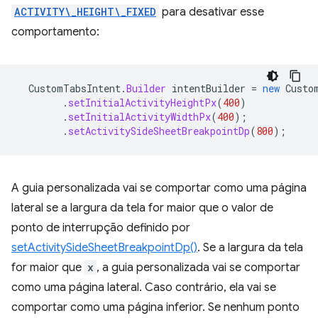
ACTIVITY\_HEIGHT\_FIXED
para desativar esse
comportamento:
CustomTabsIntent
.
Builder
intentBuilder
=
new
Custo
.
setInitialActivityHeightPx
(
400
)
.
setInitialActivityWidthPx
(
400
);
.
setActivitySideSheetBreakpointDp
(
800
);
A guia personalizada vai se comportar como uma página
lateral se a largura da tela for maior que o valor de
ponto de interrupção definido por
setActivitySideSheetBreakpointDp()
. Se a largura da tela
for maior que
x
, a guia personalizada vai se comportar
como uma página lateral. Caso contrário, ela vai se
comportar como uma página inferior. Se nenhum ponto