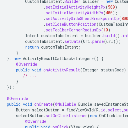
CustomTabsIntent
.
Builder
builder
=
new
Custo
.
setInitialActivityHeightPx
(
500
)
.
setInitialActivityWidthPx
(
400
);
.
setActivitySideSheetBreakpointDp
(
80
.
setCloseButtonPosition
(
CustomTabsIn
.
setToolbarCornerRadiusDp
(
10
);
Intent
customTabsIntent
=
builder
.
build
().
in
customTabsIntent
.
setData
(
Uri
.
parse
(
url
));
return
customTabsIntent
;
}
},
new
ActivityResultCallback<Integer>
()
{
@Override
public
void
onActivityResult
(
Integer
statusCode
)
// ...
}
});
@Override
public
void
onCreate
(
@Nullable
Bundle
savedInstanceS
Button
selectButton
=
findViewById
(
R
.
id
.
select_b
selectButton
.
setOnClickListener
(
new
OnClickListe
@Override
public
void
onClick
(
View
view
)
{