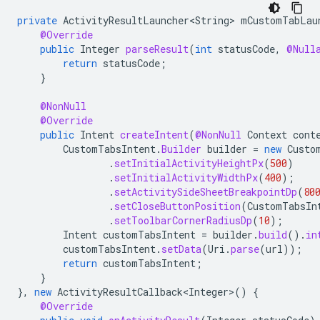
private
ActivityResultLauncher<String>
mCustomTabLau
@Override
public
Integer
parseResult
(
int
statusCode
,
@Null
return
statusCode
;
}
@NonNull
@Override
public
Intent
createIntent
(
@NonNull
Context
cont
CustomTabsIntent
.
Builder
builder
=
new
Custo
.
setInitialActivityHeightPx
(
500
)
.
setInitialActivityWidthPx
(
400
);
.
setActivitySideSheetBreakpointDp
(
80
.
setCloseButtonPosition
(
CustomTabsIn
.
setToolbarCornerRadiusDp
(
10
);
Intent
customTabsIntent
=
builder
.
build
().
in
customTabsIntent
.
setData
(
Uri
.
parse
(
url
));
return
customTabsIntent
;
}
},
new
ActivityResultCallback<Integer>
()
{
@Override