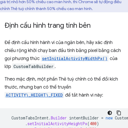
giá trị nhỏ hơn 50% chiều cao màn hình, thì Chrome sẽ tự động điều
chỉnh Thẻ tuỳ chỉnh thành 50% chiều cao màn hình.
Định cấu hình trang tính bên
Để định cấu hình hành vi của ngăn bên, hãy xác định
chiều rộng khởi chạy ban đầu tính bằng pixel bằng cách
gọi phương thức
setInitialActivityWidthPx()
của
lớp
CustomTabBuilder
.
Theo mặc định, một phần Thẻ tuỳ chỉnh có thể đổi kích
thước, nhưng bạn có thể truyền
ACTIVITY\_HEIGHT\_FIXED
để tắt hành vi này:
CustomTabsIntent
.
Builder
intentBuilder
=
new
Custo
.
setInitialActivityHeightPx
(
400
)