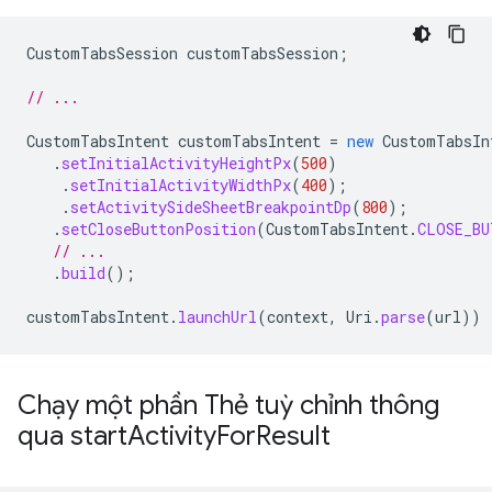
CustomTabsSession
customTabsSession
;
// ...
CustomTabsIntent
customTabsIntent
=
new
CustomTabsIn
.
setInitialActivityHeightPx
(
500
)
.
setInitialActivityWidthPx
(
400
);
.
setActivitySideSheetBreakpointDp
(
800
);
.
setCloseButtonPosition
(
CustomTabsIntent
.
CLOSE_BU
// ...
.
build
();
customTabsIntent
.
launchUrl
(
context
,
Uri
.
parse
(
url
))
Chạy một phần Thẻ tuỳ chỉnh thông
qua start
Activity
For
Result