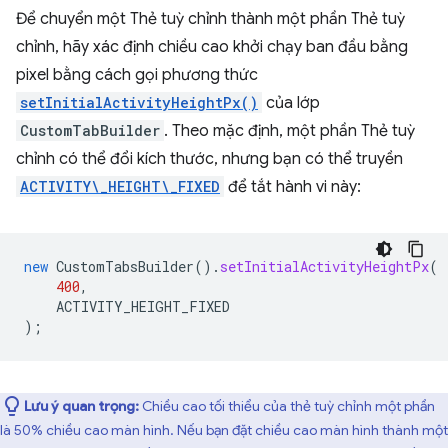
Để chuyển một Thẻ tuỳ chỉnh thành một phần Thẻ tuỳ
chỉnh, hãy xác định chiều cao khởi chạy ban đầu bằng
pixel bằng cách gọi phương thức
setInitialActivityHeightPx()
của lớp
CustomTabBuilder
. Theo mặc định, một phần Thẻ tuỳ
chỉnh có thể đổi kích thước, nhưng bạn có thể truyền
ACTIVITY\_HEIGHT\_FIXED
để tắt hành vi này:
new
CustomTabsBuilder
().
setInitialActivityHeightPx
(
400
,
ACTIVITY_HEIGHT_FIXED
);
Lưu ý quan trọng:
Chiều cao tối thiểu của thẻ tuỳ chỉnh một phần
là 50% chiều cao màn hình. Nếu bạn đặt chiều cao màn hình thành một