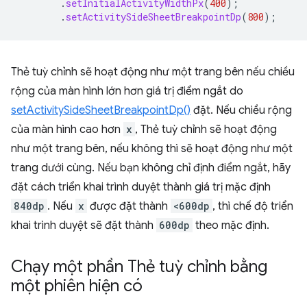
.
setInitialActivityWidthPx
(
400
);
.
setActivitySideSheetBreakpointDp
(
800
);
Thẻ tuỳ chỉnh sẽ hoạt động như một trang bên nếu chiều
rộng của màn hình lớn hơn giá trị điểm ngắt do
setActivitySideSheetBreakpointDp()
đặt. Nếu chiều rộng
của màn hình cao hơn
x
, Thẻ tuỳ chỉnh sẽ hoạt động
như một trang bên, nếu không thì sẽ hoạt động như một
trang dưới cùng. Nếu bạn không chỉ định điểm ngắt, hãy
đặt cách triển khai trình duyệt thành giá trị mặc định
840dp
. Nếu
x
được đặt thành
<600dp
, thì chế độ triển
khai trình duyệt sẽ đặt thành
600dp
theo mặc định.
Chạy một phần Thẻ tuỳ chỉnh bằng
một phiên hiện có