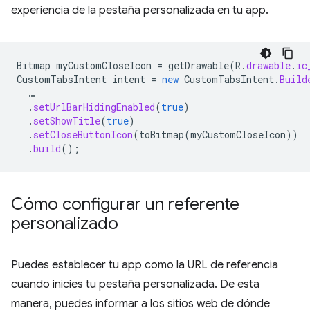
experiencia de la pestaña personalizada en tu app.
Bitmap
myCustomCloseIcon
=
getDrawable
(
R
.
drawable
.
ic
CustomTabsIntent
intent
=
new
CustomTabsIntent
.
Build
…
.
setUrlBarHidingEnabled
(
true
)
.
setShowTitle
(
true
)
.
setCloseButtonIcon
(
toBitmap
(
myCustomCloseIcon
))
.
build
();
Cómo configurar un referente
personalizado
Puedes establecer tu app como la URL de referencia
cuando inicies tu pestaña personalizada. De esta
manera, puedes informar a los sitios web de dónde