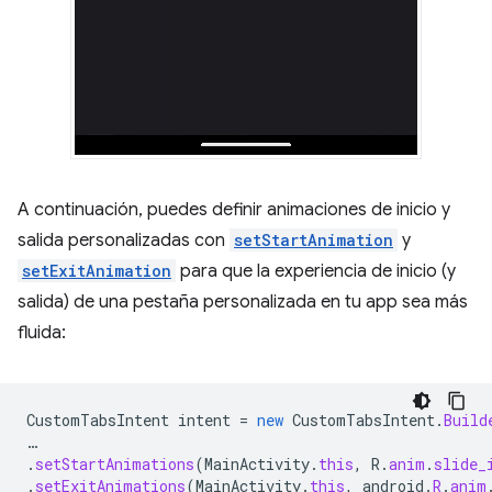
A continuación, puedes definir animaciones de inicio y
salida personalizadas con
setStartAnimation
y
setExitAnimation
para que la experiencia de inicio (y
salida) de una pestaña personalizada en tu app sea más
fluida:
CustomTabsIntent
intent
=
new
CustomTabsIntent
.
Build
…
.
setStartAnimations
(
MainActivity
.
this
,
R
.
anim
.
slide_
.
setExitAnimations
(
MainActivity
.
this
,
android
.
R
.
anim