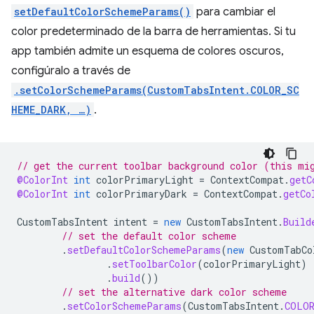
setDefaultColorSchemeParams()
para cambiar el
color predeterminado de la barra de herramientas. Si tu
app también admite un esquema de colores oscuros,
configúralo a través de
.setColorSchemeParams(CustomTabsIntent.COLOR_SC
HEME_DARK, …)
.
// get the current toolbar background color (this mi
@ColorInt
int
colorPrimaryLight
=
ContextCompat
.
getC
@ColorInt
int
colorPrimaryDark
=
ContextCompat
.
getCo
CustomTabsIntent
intent
=
new
CustomTabsIntent
.
Build
// set the default color scheme
.
setDefaultColorSchemeParams
(
new
CustomTabCo
.
setToolbarColor
(
colorPrimaryLight
)
.
build
())
// set the alternative dark color scheme
.
setColorSchemeParams
(
CustomTabsIntent
.
COLOR