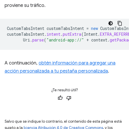
proviene su tráfico.
CustomTabsIntent
customTabsIntent
=
new
CustomTabsIn
customTabsIntent
.
intent
.
putExtra
(
Intent
.
EXTRA_REFERR
Uri
.
parse
(
"android-app://"
+
context
.
getPacka
A continuación,
obtén información para agregar una
acción personalizada a tu pestaña personalizada
.
¿Te resultó útil?
Salvo que se indique lo contrario, el contenido de esta página está
sujeto a la
licencia Atribución 4.0 de Creative Commons
, y los