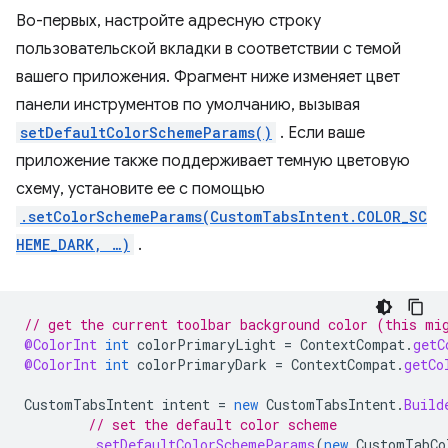
Во-первых, настройте адресную строку
пользовательской вкладки в соответствии с темой
вашего приложения. Фрагмент ниже изменяет цвет
панели инструментов по умолчанию, вызывая
setDefaultColorSchemeParams()
. Если ваше
приложение также поддерживает темную цветовую
схему, установите ее с помощью
.setColorSchemeParams(CustomTabsIntent.COLOR_SC
HEME_DARK, …)
.
// get the current toolbar background color (this mi
@ColorInt
int
colorPrimaryLight
=
ContextCompat
.
getC
@ColorInt
int
colorPrimaryDark
=
ContextCompat
.
getCo
CustomTabsIntent
intent
=
new
CustomTabsIntent
.
Build
// set the default color scheme
.
setDefaultColorSchemeParams
(
new
CustomTabCo