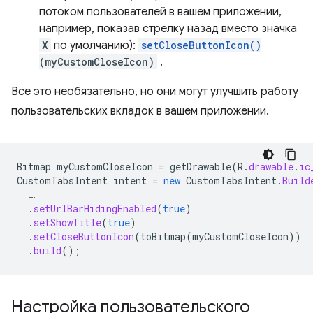
потоком пользователей в вашем приложении,
например, показав стрелку назад вместо значка
X
по умолчанию):
setCloseButtonIcon()
(myCustomCloseIcon)
.
Все это необязательно, но они могут улучшить работу
пользовательских вкладок в вашем приложении.
Bitmap
myCustomCloseIcon
=
getDrawable
(
R
.
drawable
.
ic
CustomTabsIntent
intent
=
new
CustomTabsIntent
.
Build
…
.
setUrlBarHidingEnabled
(
true
)
.
setShowTitle
(
true
)
.
setCloseButtonIcon
(
toBitmap
(
myCustomCloseIcon
))
.
build
();
Настройка пользовательского