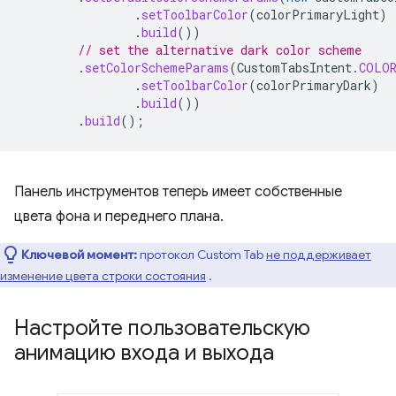
.
setToolbarColor
(
colorPrimaryLight
)
.
build
())
// set the alternative dark color scheme
.
setColorSchemeParams
(
CustomTabsIntent
.
COLOR
.
setToolbarColor
(
colorPrimaryDark
)
.
build
())
.
build
();
Панель инструментов теперь имеет собственные
цвета фона и переднего плана.
Ключевой момент:
протокол Custom Tab
не поддерживает
изменение цвета строки состояния
.
Настройте пользовательскую
анимацию входа и выхода