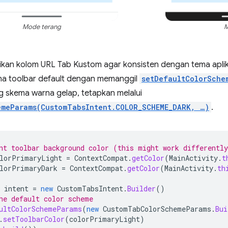
Mode terang
M
ikan kolom URL Tab Kustom agar konsisten dengan tema aplik
a toolbar default dengan memanggil
setDefaultColorSche
 skema warna gelap, tetapkan melalui
emeParams(CustomTabsIntent.COLOR_SCHEME_DARK, …)
.
nt toolbar background color (this might work differentl
lorPrimaryLight
=
ContextCompat
.
getColor
(
MainActivity
.
t
lorPrimaryDark
=
ContextCompat
.
getColor
(
MainActivity
.
th
intent
=
new
CustomTabsIntent
.
Builder
()
he default color scheme
ultColorSchemeParams
(
new
CustomTabColorSchemeParams
.
Bui
.
setToolbarColor
(
colorPrimaryLight
)