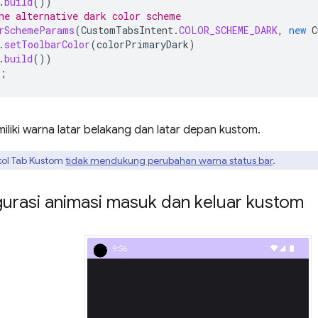
.
build
())
he alternative dark color scheme
rSchemeParams
(
CustomTabsIntent
.
COLOR_SCHEME_DARK
,
new
C
.
setToolbarColor
(
colorPrimaryDark
)
.
build
())
;
miliki warna latar belakang dan latar depan kustom.
kol Tab Kustom
tidak mendukung perubahan warna status bar
.
urasi animasi masuk dan keluar kustom