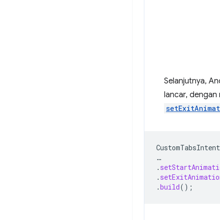
Selanjutnya, An
lancar, dengan
setExitAnima
CustomTabsIntent
…
.
setStartAnimati
.
setExitAnimatio
.
build
();