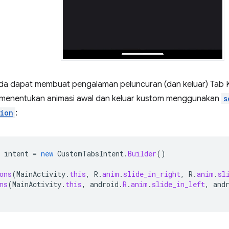
da dapat membuat pengalaman peluncuran (dan keluar) Tab Khu
 menentukan animasi awal dan keluar kustom menggunakan
s
tion
:
intent
=
new
CustomTabsIntent
.
Builder
()
ons
(
MainActivity
.
this
,
R
.
anim
.
slide_in_right
,
R
.
anim
.
sl
ns
(
MainActivity
.
this
,
android
.
R
.
anim
.
slide_in_left
,
and