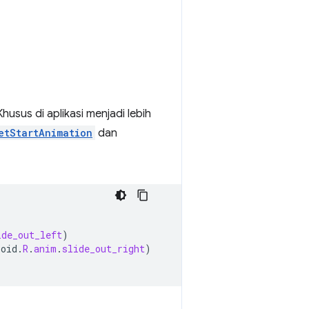
sus di aplikasi menjadi lebih
etStartAnimation
dan
ide_out_left
)
roid
.
R
.
anim
.
slide_out_right
)