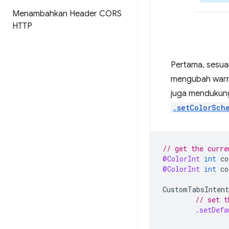
Menambahkan Header CORS
HTTP
Pertama, sesua
mengubah warn
juga mendukung
.setColorSch
// get the curre
@ColorInt
int
co
@ColorInt
int
co
CustomTabsIntent
// set t
.
setDefa