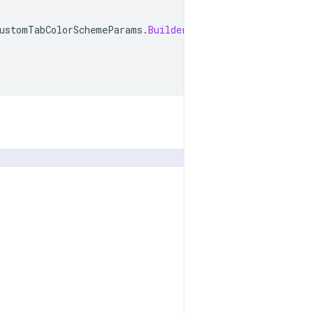
ustomTabColorSchemeParams
.
Builder
()