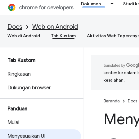
Dokumen
Studi k
Docs
Web on Android
Web di Android
Tab Kustom
Aktivitas Web Tepercay
Tab Kustom
konten ke dalam 
Ringkasan
kesalahan.
Dukungan browser
Beranda
Docs
Panduan
Meny
Mulai
Menyesuaikan UI