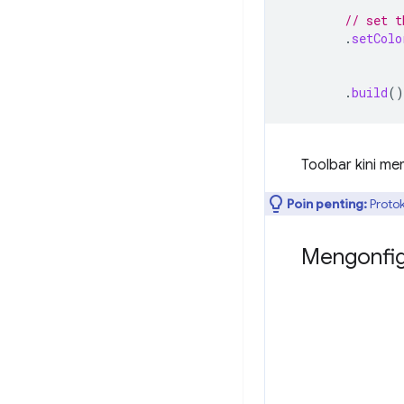
// set t
.
setColo
.
build
()
Toolbar kini me
Poin penting:
Proto
Mengonfig