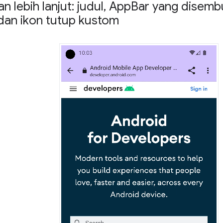
n lebih lanjut: judul
,
App
Bar yang disemb
an ikon tutup kustom