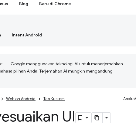
asus
Blog
Baru di Chrome
a
Intent Android
Google menggunakan teknologi AI untuk menerjemahkan
bahasa pilihan Anda. Terjemahan AI mungkin mengandung
Web on Android
Tab Kustom
Apakah
esuaikan UI