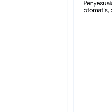
Penyesuaia
otomatis
,
d