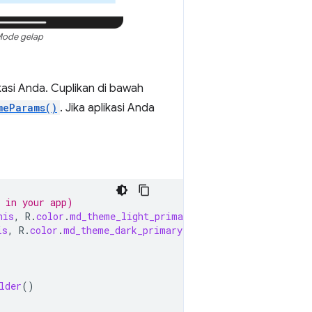
ode gelap
asi Anda. Cuplikan di bawah
meParams()
. Jika aplikasi Anda
y in your app)
his
,
R
.
color
.
md_theme_light_primary
);
is
,
R
.
color
.
md_theme_dark_primary
);
lder
()