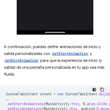
A continuación, puedes definir animaciones de inicio y
salida personalizadas con
setStartAnimation
y
setExitAnimation
para que la experiencia de inicio (y
salida) de una pestaña personalizada en tu app sea más
fluida:
CustomTabsIntent
intent
=
new
CustomTabsIntent
.
Build
…
.
setStartAnimations
(
MainActivity
.
this
,
R
.
anim
.
slide_
.
setExitAnimations
(
MainActivity
.
this
,
android
.
R
.
anim