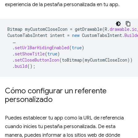
experiencia de la pestaña personalizada en tu app.
Bitmap
myCustomCloseIcon
=
getDrawable
(
R
.
drawable
.
ic
CustomTabsIntent
intent
=
new
CustomTabsIntent
.
Build
…
.
setUrlBarHidingEnabled
(
true
)
.
setShowTitle
(
true
)
.
setCloseButtonIcon
(
toBitmap
(
myCustomCloseIcon
))
.
build
();
Cómo configurar un referente
personalizado
Puedes establecer tu app como la URL de referencia
cuando inicies tu pestaña personalizada. De esta
manera, puedes informar a los sitios web de dónde