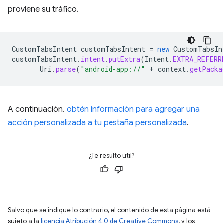
proviene su tráfico.
CustomTabsIntent
customTabsIntent
=
new
CustomTabsIn
customTabsIntent
.
intent
.
putExtra
(
Intent
.
EXTRA_REFERR
Uri
.
parse
(
"android-app://"
+
context
.
getPacka
A continuación,
obtén información para agregar una
acción personalizada a tu pestaña personalizada
.
¿Te resultó útil?
Salvo que se indique lo contrario, el contenido de esta página está
sujeto a la
licencia Atribución 4.0 de Creative Commons
, y los