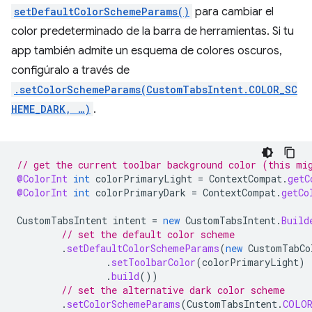
setDefaultColorSchemeParams()
para cambiar el
color predeterminado de la barra de herramientas. Si tu
app también admite un esquema de colores oscuros,
configúralo a través de
.setColorSchemeParams(CustomTabsIntent.COLOR_SC
HEME_DARK, …)
.
// get the current toolbar background color (this mi
@ColorInt
int
colorPrimaryLight
=
ContextCompat
.
getC
@ColorInt
int
colorPrimaryDark
=
ContextCompat
.
getCo
CustomTabsIntent
intent
=
new
CustomTabsIntent
.
Build
// set the default color scheme
.
setDefaultColorSchemeParams
(
new
CustomTabCo
.
setToolbarColor
(
colorPrimaryLight
)
.
build
())
// set the alternative dark color scheme
.
setColorSchemeParams
(
CustomTabsIntent
.
COLOR