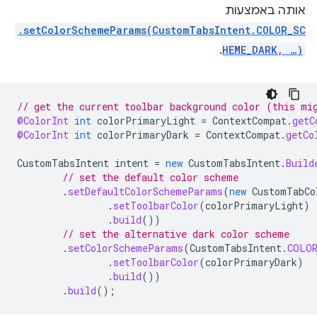
אותה באמצעות
.setColorSchemeParams(CustomTabsIntent.COLOR_SC
.
HEME_DARK, …)
// get the current toolbar background color (this mi
@ColorInt
int
colorPrimaryLight
=
ContextCompat
.
getC
@ColorInt
int
colorPrimaryDark
=
ContextCompat
.
getCo
CustomTabsIntent
intent
=
new
CustomTabsIntent
.
Build
// set the default color scheme
.
setDefaultColorSchemeParams
(
new
CustomTabCo
.
setToolbarColor
(
colorPrimaryLight
)
.
build
())
// set the alternative dark color scheme
.
setColorSchemeParams
(
CustomTabsIntent
.
COLOR
.
setToolbarColor
(
colorPrimaryDark
)
.
build
())
.
build
();