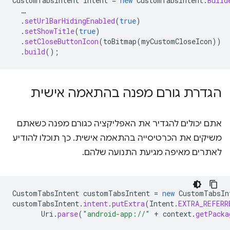
CustomTabsIntent
intent
=
new
CustomTabsIntent
.
Build
…
.
setUrlBarHidingEnabled
(
true
)
.
setShowTitle
(
true
)
.
setCloseButtonIcon
(
toBitmap
(
myCustomCloseIcon
))
.
build
();
הגדרת גורם מפנה בהתאמה אישית
אתם יכולים להגדיר את האפליקציה כגורם מפנה כשאתם
משיקים את הכרטיסייה בהתאמה אישית. כך תוכלו להודיע
לאתרים מאיפה מגיעת התנועה שלהם.
CustomTabsIntent
customTabsIntent
=
new
CustomTabsIn
customTabsIntent
.
intent
.
putExtra
(
Intent
.
EXTRA_REFERR
Uri
.
parse
(
"android-app://"
+
context
.
getPacka