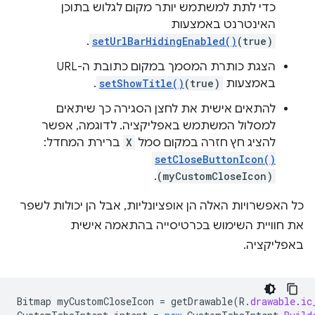
כדי לתת למשתמש יותר מקום לגלוש בתוכן
האינטרנט באמצעות
.
setUrlBarHidingEnabled()
(true)
הצגת כותרת המסמך במקום כתובת ה-URL
באמצעות
(true)
setShowTitle()
.
להתאים אישית את לחצן הסגירה כך שיתאים
למסלול המשתמש באפליקציה. לדוגמה, אפשר
להציג חץ חזרה במקום סמל
X
ברירת המחדל:
setCloseButtonIcon()
.
(myCustomCloseIcon)
כל האפשרויות האלה הן אופציונליות, אבל הן יכולות לשפר
את חוויית השימוש בכרטיסייה בהתאמה אישית
באפליקציה.
Bitmap
myCustomCloseIcon
=
getDrawable
(
R
.
drawable
.
ic