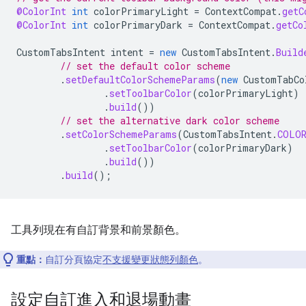
@ColorInt
int
colorPrimaryLight
=
ContextCompat
.
getC
@ColorInt
int
colorPrimaryDark
=
ContextCompat
.
getCo
CustomTabsIntent
intent
=
new
CustomTabsIntent
.
Build
// set the default color scheme
.
setDefaultColorSchemeParams
(
new
CustomTabCo
.
setToolbarColor
(
colorPrimaryLight
)
.
build
())
// set the alternative dark color scheme
.
setColorSchemeParams
(
CustomTabsIntent
.
COLOR
.
setToolbarColor
(
colorPrimaryDark
)
.
build
())
.
build
();
工具列現在有自訂背景和前景顏色。
重點：
自訂分頁協定
不支援變更狀態列顏色
。
設定自訂進入和退場動畫