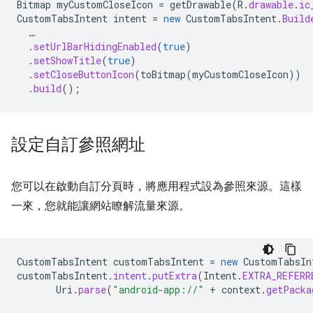
Bitmap
myCustomCloseIcon
=
getDrawable
(
R
.
drawable
.
ic
CustomTabsIntent
intent
=
new
CustomTabsIntent
.
Build
…
.
setUrlBarHidingEnabled
(
true
)
.
setShowTitle
(
true
)
.
setCloseButtonIcon
(
toBitmap
(
myCustomCloseIcon
))
.
build
();
設定自訂參照網址
您可以在啟動自訂分頁時，將應用程式設為參照來源。這樣
一來，您就能讓網站瞭解流量來源。
CustomTabsIntent
customTabsIntent
=
new
CustomTabsIn
customTabsIntent
.
intent
.
putExtra
(
Intent
.
EXTRA_REFERR
Uri
.
parse
(
"android-app://"
+
context
.
getPacka