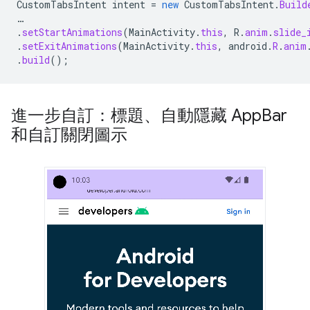
CustomTabsIntent
intent
=
new
CustomTabsIntent
.
Build
…
.
setStartAnimations
(
MainActivity
.
this
,
R
.
anim
.
slide_
.
setExitAnimations
(
MainActivity
.
this
,
android
.
R
.
anim
.
build
();
進一步自訂：標題、自動隱藏 App
Bar
和自訂關閉圖示