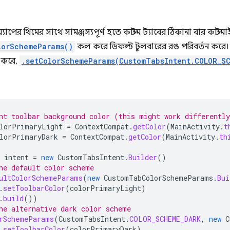
াপের থিমের সাথে সামঞ্জস্যপূর্ণ হতে কাস্টম ট্যাবের ঠিকানা বার কাস্টম
lorSchemeParams()
কল করে ডিফল্ট টুলবারের রঙ পরিবর্তন করে।
ন করে,
.setColorSchemeParams(CustomTabsIntent.COLOR_S
nt toolbar background color (this might work differentl
lorPrimaryLight
=
ContextCompat
.
getColor
(
MainActivity
.
t
lorPrimaryDark
=
ContextCompat
.
getColor
(
MainActivity
.
th
intent
=
new
CustomTabsIntent
.
Builder
()
he default color scheme
ultColorSchemeParams
(
new
CustomTabColorSchemeParams
.
Bui
.
setToolbarColor
(
colorPrimaryLight
)
.
build
())
he alternative dark color scheme
rSchemeParams
(
CustomTabsIntent
.
COLOR_SCHEME_DARK
,
new
C
.
setToolbarColor
(
colorPrimaryDark
)