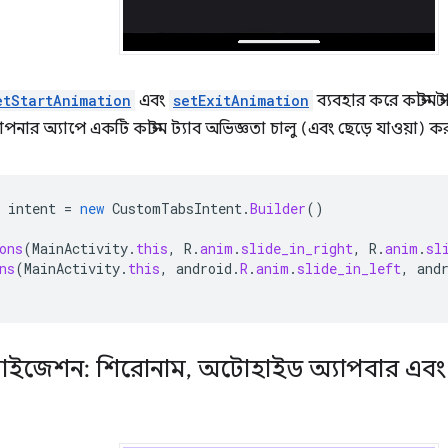
etStartAnimation
এবং
setExitAnimation
ব্যবহার করে কাস্টম স্
পনার অ্যাপে একটি কাস্টম ট্যাব অভিজ্ঞতা চালু (এবং ছেড়ে যাওয়া) 
intent
=
new
CustomTabsIntent
.
Builder
()
ons
(
MainActivity
.
this
,
R
.
anim
.
slide_in_right
,
R
.
anim
.
sl
ns
(
MainActivity
.
this
,
android
.
R
.
anim
.
slide_in_left
,
and
মাইজেশন: শিরোনাম
,
অটোহাইড অ্যাপবার এবং 