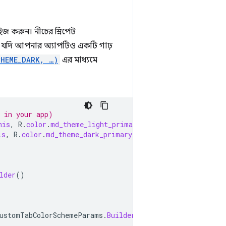
াইজ করুন। নীচের স্নিপেট
 যদি আপনার অ্যাপটিও একটি গাঢ়
CHEME_DARK, …)
এর মাধ্যমে
y in your app)
his
,
R
.
color
.
md_theme_light_primary
);
is
,
R
.
color
.
md_theme_dark_primary
);
lder
()
ustomTabColorSchemeParams
.
Builder
()