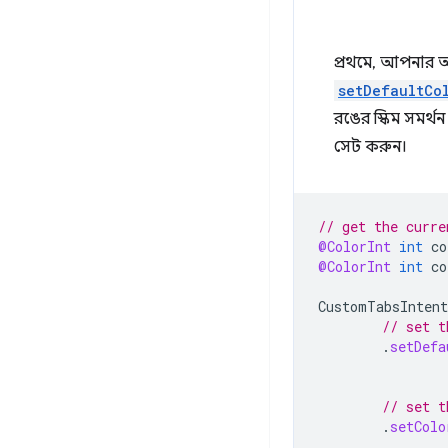
প্রথমে, আপনার অ্য
setDefaultCo
রঙের স্কিম সমর্থ
সেট করুন।
// get the curre
@ColorInt
int
co
@ColorInt
int
co
CustomTabsIntent
// set t
.
setDefa
// set t
.
setColo