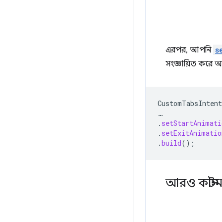
এরপর, আপনি
s
সংজ্ঞায়িত করে আ
CustomTabsIntent
…
.
setStartAnimati
.
setExitAnimatio
.
build
();
আরও কাস্ট