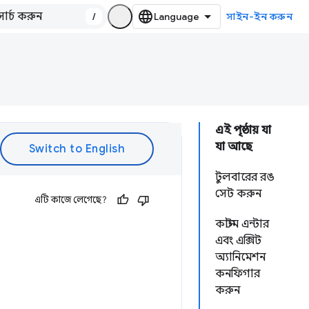
/
সাইন-ইন করুন
এই পৃষ্ঠায় যা
যা আছে
টুলবারের রঙ
সেট করুন
এটি কাজে লেগেছে?
কাস্টম এন্টার
এবং এক্সিট
অ্যানিমেশন
কনফিগার
করুন