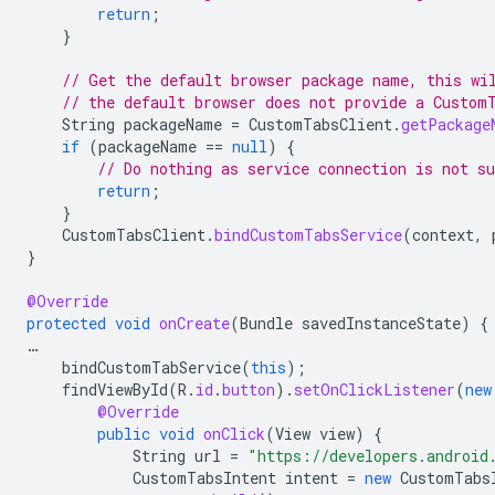
return
;
}
// Get the default browser package name, this wi
// the default browser does not provide a Custom
String
packageName
=
CustomTabsClient
.
getPackage
if
(
packageName
==
null
)
{
// Do nothing as service connection is not su
return
;
}
CustomTabsClient
.
bindCustomTabsService
(
context
,
}
@Override
protected
void
onCreate
(
Bundle
savedInstanceState
)
{
…
bindCustomTabService
(
this
);
findViewById
(
R
.
id
.
button
).
setOnClickListener
(
new
@Override
public
void
onClick
(
View
view
)
{
String
url
=
"https://developers.android
CustomTabsIntent
intent
=
new
CustomTabs