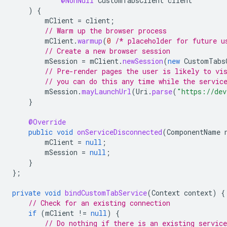
@NonNull
CustomTabsClient
client
)
{
mClient
=
client
;
// Warm up the browser process
mClient
.
warmup
(
0
/* placeholder for future u
// Create a new browser session
mSession
=
mClient
.
newSession
(
new
CustomTabs
// Pre-render pages the user is likely to vi
// you can do this any time while the servic
mSession
.
mayLaunchUrl
(
Uri
.
parse
(
"https://dev
}
@Override
public
void
onServiceDisconnected
(
ComponentName
mClient
=
null
;
mSession
=
null
;
}
};
private
void
bindCustomTabService
(
Context
context
)
{
// Check for an existing connection
if
(
mClient
!=
null
)
{
// Do nothing if there is an existing service