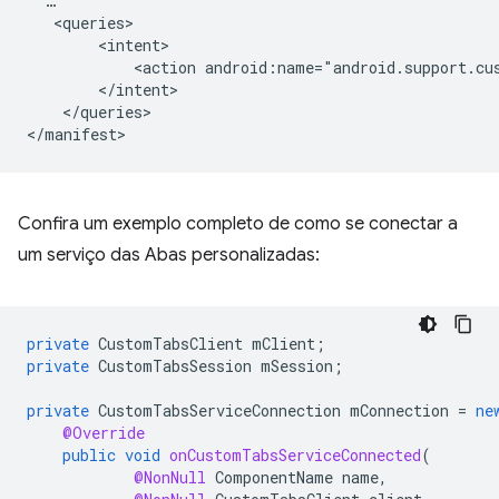
<action
android:name="android.support.cu
</queries>

Confira um exemplo completo de como se conectar a
um serviço das Abas personalizadas:
private
CustomTabsClient
mClient
;
private
CustomTabsSession
mSession
;
private
CustomTabsServiceConnection
mConnection
=
ne
@Override
public
void
onCustomTabsServiceConnected
(
@NonNull
ComponentName
name
,