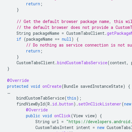
return
;
}
// Get the default browser package name, this wi
// the default browser does not provide a Custom
String
packageName
=
CustomTabsClient
.
getPackage
if
(
packageName
==
null
)
{
// Do nothing as service connection is not su
return
;
}
CustomTabsClient
.
bindCustomTabsService
(
context
,
}
@Override
protected
void
onCreate
(
Bundle
savedInstanceState
)
{
…
bindCustomTabService
(
this
);
findViewById
(
R
.
id
.
button
).
setOnClickListener
(
new
@Override
public
void
onClick
(
View
view
)
{
String
url
=
"https://developers.android
CustomTabsIntent
intent
=
new
CustomTabs