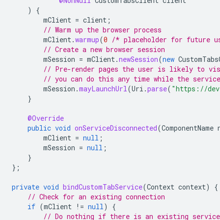
@NonNull
CustomTabsClient
client
)
{
mClient
=
client
;
// Warm up the browser process
mClient
.
warmup
(
0
/* placeholder for future u
// Create a new browser session
mSession
=
mClient
.
newSession
(
new
CustomTabs
// Pre-render pages the user is likely to vi
// you can do this any time while the servic
mSession
.
mayLaunchUrl
(
Uri
.
parse
(
"https://dev
}
@Override
public
void
onServiceDisconnected
(
ComponentName
mClient
=
null
;
mSession
=
null
;
}
};
private
void
bindCustomTabService
(
Context
context
)
{
// Check for an existing connection
if
(
mClient
!=
null
)
{
// Do nothing if there is an existing service