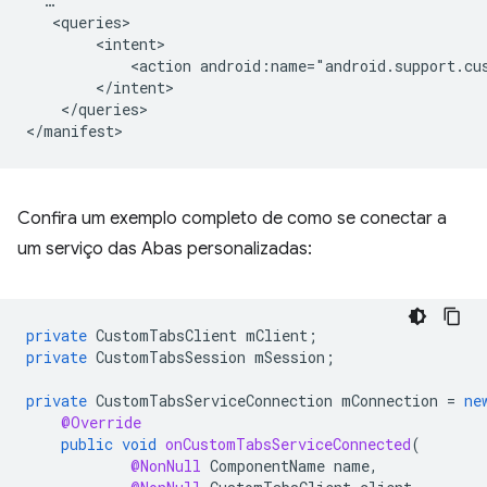
<action
android:name="android.support.cu
</queries>

Confira um exemplo completo de como se conectar a
um serviço das Abas personalizadas:
private
CustomTabsClient
mClient
;
private
CustomTabsSession
mSession
;
private
CustomTabsServiceConnection
mConnection
=
ne
@Override
public
void
onCustomTabsServiceConnected
(
@NonNull
ComponentName
name
,