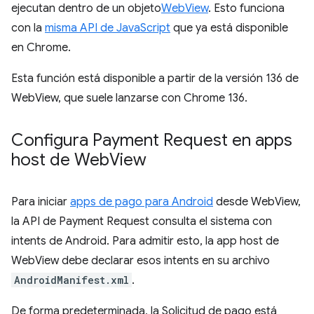
ejecutan dentro de un objeto
WebView
. Esto funciona
con la
misma API de JavaScript
que ya está disponible
en Chrome.
Esta función está disponible a partir de la versión 136 de
WebView, que suele lanzarse con Chrome 136.
Configura Payment Request en apps
host de Web
View
Para iniciar
apps de pago para Android
desde WebView,
la API de Payment Request consulta el sistema con
intents de Android. Para admitir esto, la app host de
WebView debe declarar esos intents en su archivo
AndroidManifest.xml
.
De forma predeterminada, la Solicitud de pago está