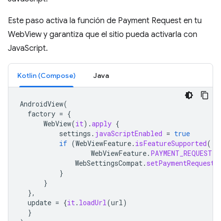
Este paso activa la función de Payment Request en tu
WebView y garantiza que el sitio pueda activarla con
JavaScript.
Kotlin (Compose)
Java
AndroidView
(
factory
=
{
WebView
(
it
).
apply
{
settings
.
javaScriptEnabled
=
true
if
(
WebViewFeature
.
isFeatureSupported
(
WebViewFeature
.
PAYMENT_REQUEST
))
WebSettingsCompat
.
setPaymentRequestE
}
}
},
update
=
{
it
.
loadUrl
(
url
)
}