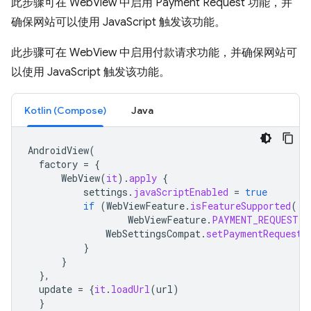
此步骤可在 WebView 中启用 Payment Request 功能，并
确保网站可以使用 JavaScript 触发该功能。
此步骤可在 WebView 中启用付款请求功能，并确保网站可
以使用 JavaScript 触发该功能。
Kotlin (Compose)
Java
AndroidView
(
factory
=
{
WebView
(
it
).
apply
{
settings
.
javaScriptEnabled
=
true
if
(
WebViewFeature
.
isFeatureSupported
(
WebViewFeature
.
PAYMENT_REQUEST
))
WebSettingsCompat
.
setPaymentRequestE
}
}
},
update
=
{
it
.
loadUrl
(
url
)
}