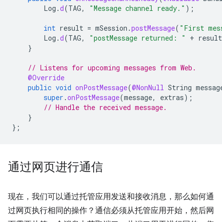
Log
.
d
(
TAG
,
"Message channel ready."
);
int
result
=
mSession
.
postMessage
(
"First mes
Log
.
d
(
TAG
,
"postMessage returned: "
+
result
}
// Listens for upcoming messages from Web.
@Override
public
void
onPostMessage
(
@NonNull
String
messag
super
.
onPostMessage
(
message
,
extras
);
// Handle the received message.
}
};
通过网页进行通信
现在，我们可以通过托管应用发送和接收消息，那么如何通
过网页执行相同的操作？通信必须从托管应用开始，然后网