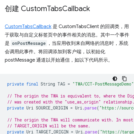
创建 Custom
Tabs
Callback
CustomTabsCallback
是 CustomTabsClient 的回调类，用
于获取与自定义标签页中的事件相关的消息。其中一个事件
是
onPostMessage
，当应用收到来自网络的消息时，系统
会调用此事件。将回调添加到客户端，以初始化
postMessage 通道以开始通信，如以下代码所示。
private
final
String
TAG
=
"TWA/CCT-PostMessageDemo"
// The origin the TWA is equivalent to, where the Di
// was created with the "use_as_origin" relationship
private
Uri
SOURCE_ORIGIN
=
Uri
.
parse
(
"https://sourc
// The origin the TWA will communicate with. In most
// TARGET_ORIGIN will be the same.
private
Uri
TARGET_ORIGIN
=
Uri
.
parse
(
"https://targe