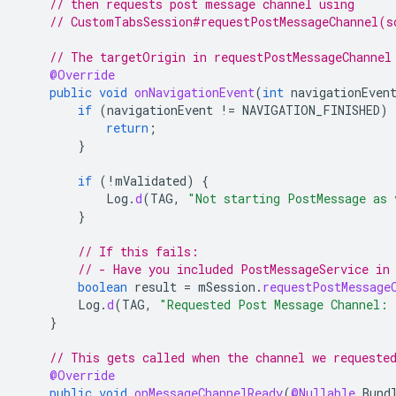
// then requests post message channel using
// CustomTabsSession#requestPostMessageChannel(s
// The targetOrigin in requestPostMessageChannel
@Override
public
void
onNavigationEvent
(
int
navigationEven
if
(
navigationEvent
!=
NAVIGATION_FINISHED
)
return
;
}
if
(
!
mValidated
)
{
Log
.
d
(
TAG
,
"Not starting PostMessage as 
}
// If this fails:
// - Have you included PostMessageService in
boolean
result
=
mSession
.
requestPostMessage
Log
.
d
(
TAG
,
"Requested Post Message Channel: 
}
// This gets called when the channel we requeste
@Override
public
void
onMessageChannelReady
(
@Nullable
Bund