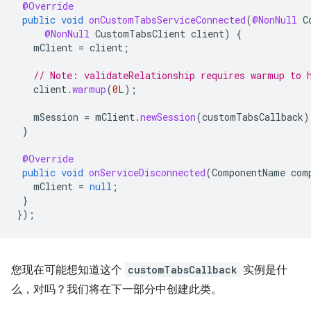
@Override
public
void
onCustomTabsServiceConnected
(
@NonNull
C
@NonNull
CustomTabsClient
client
)
{
mClient
=
client
;
// Note: validateRelationship requires warmup to 
client
.
warmup
(
0
L
);
mSession
=
mClient
.
newSession
(
customTabsCallback
)
}
@Override
public
void
onServiceDisconnected
(
ComponentName
com
mClient
=
null
;
}
});
您现在可能想知道这个
customTabsCallback
实例是什
么，对吗？我们将在下一部分中创建此类。