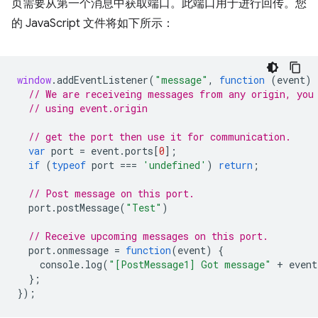
页需要从第一个消息中获取端口。此端口用于进行回传。您
的 JavaScript 文件将如下所示：
window
.
addEventListener
(
"message"
,
function
(
event
)
// We are receiveing messages from any origin, you
// using event.origin
// get the port then use it for communication.
var
port
=
event
.
ports
[
0
];
if
(
typeof
port
===
'undefined'
)
return
;
// Post message on this port.
port
.
postMessage
(
"Test"
)
// Receive upcoming messages on this port.
port
.
onmessage
=
function
(
event
)
{
console
.
log
(
"[PostMessage1] Got message"
+
event
};
});