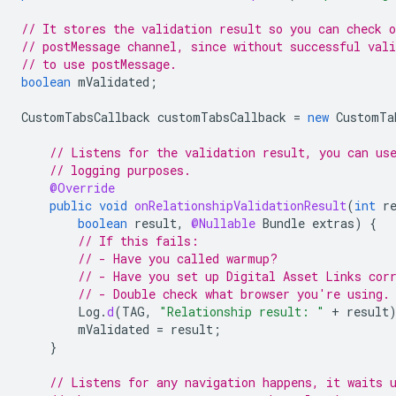
// It stores the validation result so you can check o
// postMessage channel, since without successful vali
// to use postMessage.
boolean
mValidated
;
CustomTabsCallback
customTabsCallback
=
new
CustomTa
// Listens for the validation result, you can us
// logging purposes.
@Override
public
void
onRelationshipValidationResult
(
int
r
boolean
result
,
@Nullable
Bundle
extras
)
{
// If this fails:
// - Have you called warmup?
// - Have you set up Digital Asset Links cor
// - Double check what browser you're using.
Log
.
d
(
TAG
,
"Relationship result: "
+
result
mValidated
=
result
;
}
// Listens for any navigation happens, it waits 