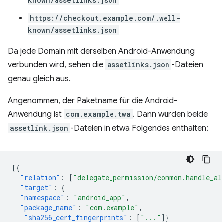
known/assetlinks.json
https://checkout.example.com/.well-
known/assetlinks.json
Da jede Domain mit derselben Android-Anwendung
verbunden wird, sehen die
assetlinks.json
-Dateien
genau gleich aus.
Angenommen, der Paketname für die Android-
Anwendung ist
com.example.twa
. Dann würden beide
assetlink.json
-Dateien in etwa Folgendes enthalten:
[{
"relation"
:
[
"delegate_permission/common.handle_al
"target"
:
{
"namespace"
:
"android_app"
,
"package_name"
:
"com.example"
,
"sha256_cert_fingerprints"
:
[
"..."
]}