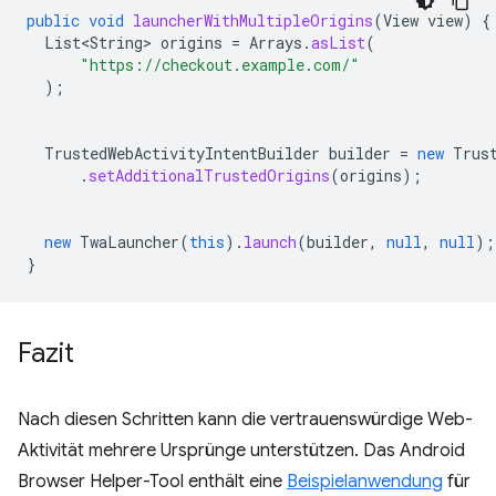
public
void
launcherWithMultipleOrigins
(
View
view
)
{
List<String>
origins
=
Arrays
.
asList
(
"https://checkout.example.com/"
);
TrustedWebActivityIntentBuilder
builder
=
new
Trus
.
setAdditionalTrustedOrigins
(
origins
);
new
TwaLauncher
(
this
).
launch
(
builder
,
null
,
null
);
}
Fazit
Nach diesen Schritten kann die vertrauenswürdige Web-
Aktivität mehrere Ursprünge unterstützen. Das Android
Browser Helper-Tool enthält eine
Beispielanwendung
für