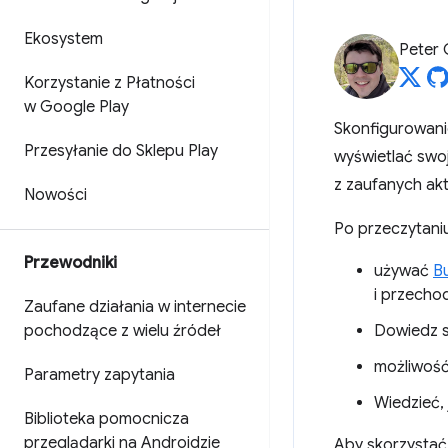
Ekosystem
Peter
Korzystanie z Płatności
w Google Play
Skonfigurowanie
Przesyłanie do Sklepu Play
wyświetlać swoj
z zaufanych akt
Nowości
Po przeczytani
Przewodniki
używać
B
i przechod
Zaufane działania w internecie
pochodzące z wielu źródeł
Dowiedz s
możliwość
Parametry zapytania
Wiedzieć,
Biblioteka pomocnicza
przeglądarki na Androidzie
Aby skorzystać