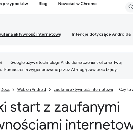
ia przypadków
Blog
Nowości w Chrome
aufana aktywność internetowa
Intencje dotyczące Androida
Google używa technologii AI do tłumaczenia treści na Twój
k. Tłumaczenia wygenerowane przez AI mogą zawierać błędy.
Docs
Web on Android
zaufana aktywność internetowa
Czy te
i start z zaufanymi
wnościami interneto