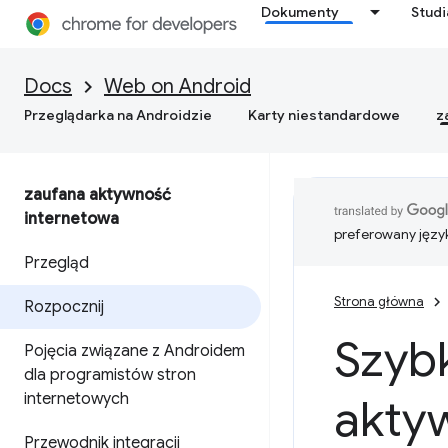
Dokumenty
Stud
Docs
Web on Android
Przeglądarka na Androidzie
Karty niestandardowe
z
zaufana aktywność
internetowa
preferowany języ
Przegląd
Strona główna
Rozpocznij
Szybk
Pojęcia związane z Androidem
dla programistów stron
internetowych
akty
Przewodnik integracji