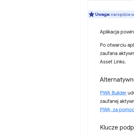
Uwaga:
narzędzie w
Aplikacja powi
Po otwarciu apl
zaufana aktywno
Asset Links.
Alternatywne
PWA Builder
udo
zaufanej aktywn
PWA, za pomocą
Klucze podp