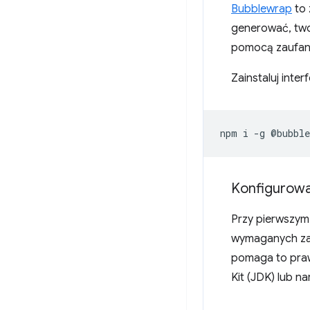
Bubblewrap
to 
generować, two
pomocą zaufane
Zainstaluj inte
npm
i
-g
Konfigurowa
Przy pierwszym
wymaganych zal
pomaga to prawi
Kit (JDK) lub n