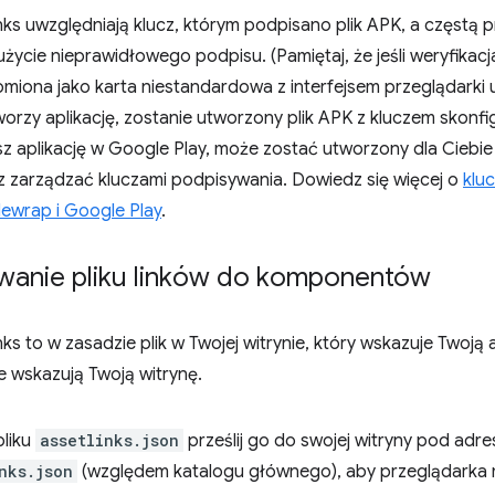
inks uwzględniają klucz, którym podpisano plik APK, a częstą
 użycie nieprawidłowego podpisu. (Pamiętaj, że jeśli weryfikacj
miona jako karta niestandardowa z interfejsem przeglądarki 
orzy aplikację, zostanie utworzony plik APK z kluczem skon
z aplikację w Google Play, może zostać utworzony dla Ciebie 
sz zarządzać kluczami podpisywania. Dowiedz się więcej o
klu
lewrap i Google Play
.
wanie pliku linków do komponentów
inks to w zasadzie plik w Twojej witrynie, który wskazuje Twoją
re wskazują Twoją witrynę.
pliku
assetlinks.json
prześlij go do swojej witryny pod ad
nks.json
(względem katalogu głównego), aby przeglądarka