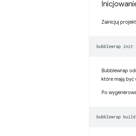
Inicjowani
Zainicjuj proje
bubblewrap
init
Bubblewrap od
które mają być 
Po wygenerowan
bubblewrap