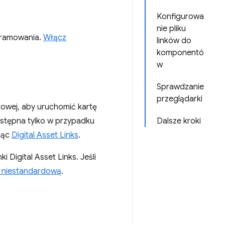
Konfigurowa
nie pliku
gramowania.
Włącz
linków do
komponentó
w
Sprawdzanie
przeglądarki
towej, aby uruchomić kartę
dostępna tylko w przypadku
Dalsze kroki
ując
Digital Asset Links
.
 Digital Asset Links. Jeśli
ę niestandardową
.