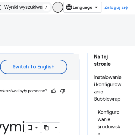
/
Zaloguj się
Na tej
stronie
Instalowanie
i konfigurow
 wskazówki były pomocne?
anie
Bubblewrap
Konfiguro
wanie
wymi
środowisk
a