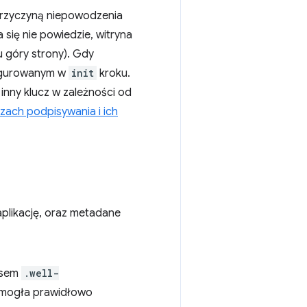
 przyczyną niepowodzenia
a się nie powiedzie, witryna
u góry strony). Gdy
figurowanym w
init
kroku.
inny klucz w zależności od
czach podpisywania i ich
 aplikację, oraz metadane
resem
.well-
 mogła prawidłowo