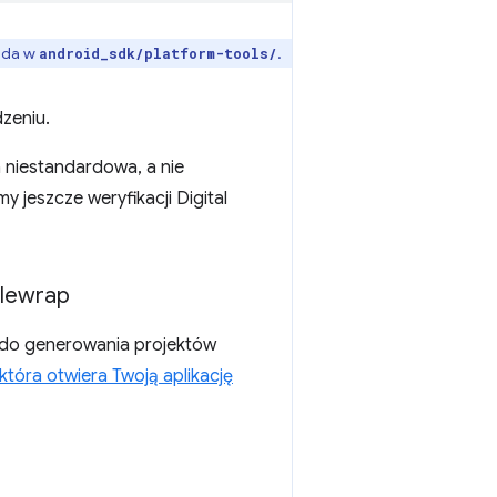
oida w
.
android_sdk/platform-tools/
zeniu.
a niestandardowa, a nie
y jeszcze weryfikacji Digital
blewrap
p do generowania projektów
 która otwiera Twoją aplikację