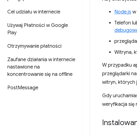
Cel udziału w internecie
Node.js
w 
Telefon l
Używaj Płatności w Google
debugowa
Play
przegląda
Otrzymywanie płatności
Witryna, k
Zaufane działania w internecie
W przypadku ap
nastawione na
przeglądarki na
koncentrowanie się na offline
witryn, których
Post
Message
Gdy uruchamiasz
weryfikacja się
Instalowa