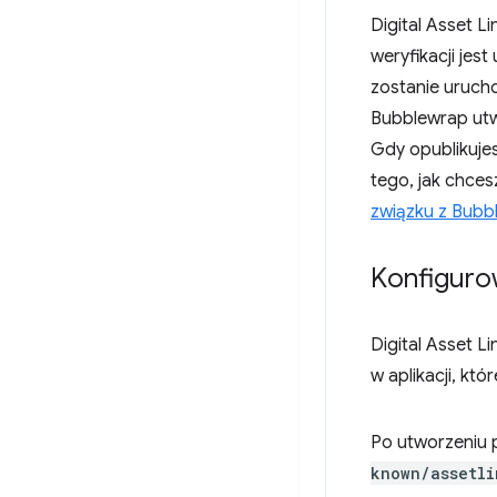
Digital Asset L
weryfikacji jest
zostanie urucho
Bubblewrap utw
Gdy opublikujes
tego, jak chce
związku z Bubb
Konfiguro
Digital Asset L
w aplikacji, któ
Po utworzeniu 
known/assetli