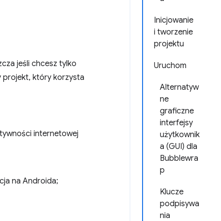
Inicjowanie
i tworzenie
projektu
za jeśli chcesz tylko
Uruchom
 projekt, który korzysta
Alternatyw
ne
graficzne
interfejsy
ktywności internetowej
użytkownik
a (GUI) dla
Bubblewra
p
cja na Androida;
Klucze
podpisywa
nia