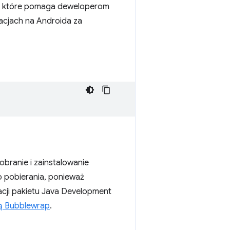
.js, które pomaga deweloperom
acjach na Androida za
branie i zainstalowanie
 pobierania, ponieważ
acji pakietu Java Development
ą Bubblewrap
.