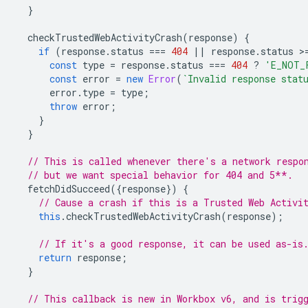
}
checkTrustedWebActivityCrash
(
response
)
{
if
(
response
.
status
===
404
||
response
.
status
>
const
type
=
response
.
status
===
404
?
'E_NOT_
const
error
=
new
Error
(
`Invalid response stat
error
.
type
=
type
;
throw
error
;
}
}
// This is called whenever there's a network respo
// but we want special behavior for 404 and 5**.
fetchDidSucceed
({
response
})
{
// Cause a crash if this is a Trusted Web Activi
this
.
checkTrustedWebActivityCrash
(
response
);
// If it's a good response, it can be used as-is
return
response
;
}
// This callback is new in Workbox v6, and is trig