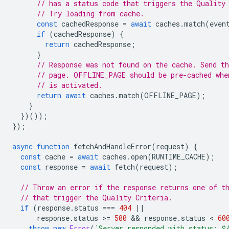
// has a status code that triggers the Quality
// Try loading from cache.
const
cachedResponse
=
await
caches
.
match
(
even
if
(
cachedResponse
)
{
return
cachedResponse
;
}
// Response was not found on the cache. Send th
// page. OFFLINE_PAGE should be pre-cached whe
// is activated.
return
await
caches
.
match
(
OFFLINE_PAGE
);
}
})());
});
async
function
fetchAndHandleError
(
request
)
{
const
cache
=
await
caches
.
open
(
RUNTIME_CACHE
);
const
response
=
await
fetch
(
request
);
// Throw an error if the response returns one of t
// that trigger the Quality Criteria.
if
(
response
.
status
===
404
||
response
.
status
>
=
500
 && 
response
.
status
 < 
60
throw
new
Error
(
`Server responded with status: 
$