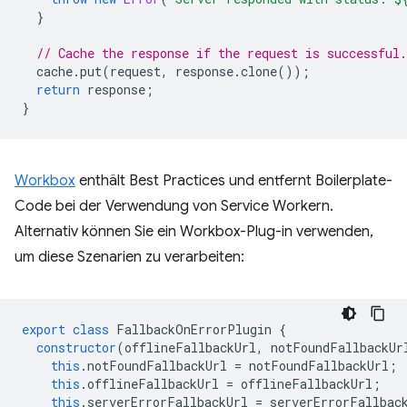
}
// Cache the response if the request is successful.
cache
.
put
(
request
,
response
.
clone
());
return
response
;
}
Workbox
enthält Best Practices und entfernt Boilerplate-
Code bei der Verwendung von Service Workern.
Alternativ können Sie ein Workbox-Plug-in verwenden,
um diese Szenarien zu verarbeiten:
export
class
FallbackOnErrorPlugin
{
constructor
(
offlineFallbackUrl
,
notFoundFallbackUr
this
.
notFoundFallbackUrl
=
notFoundFallbackUrl
;
this
.
offlineFallbackUrl
=
offlineFallbackUrl
;
this
.
serverErrorFallbackUrl
=
serverErrorFallbac