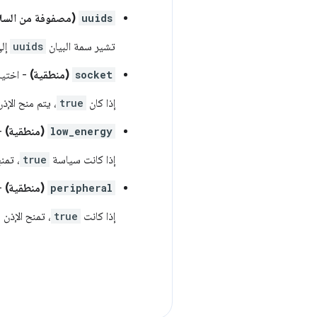
uuids
(مصفوفة من السل
تشير سمة البيان
uuids
إلى
socket
(منطقية)
- اختيا
إذا كان
true
، يتم منح الإ
low_energy
(منطقية)
- 
إذا كانت سياسة
true
، تمن
peripheral
(منطقية)
- 
إذا كانت
true
، تمنح الإذن