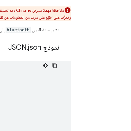
ملاحظة مهمة:
سيزيل Chrome دعم تطبيقات Chrome على جميع الأنظمة الأساسية. متصفح Chrome سيستمر "سوق Chrome الإلكتروني" في إتاحة الإضافات.
وتعرَّف على اطّلِع على مزيد من المعلومات عن
نق
تشير سمة البيان
bluetooth
إلى 
نموذج JSON
json
.