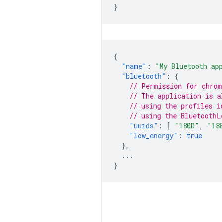
}
{
"name"
:
"My Bluetooth ap
"bluetooth"
:
{
// Permission for chrom
// The application is a
// using the profiles i
// using the BluetoothL
"uuids"
:
[
"180D"
,
"18
"low_energy"
:
true
},
...
}