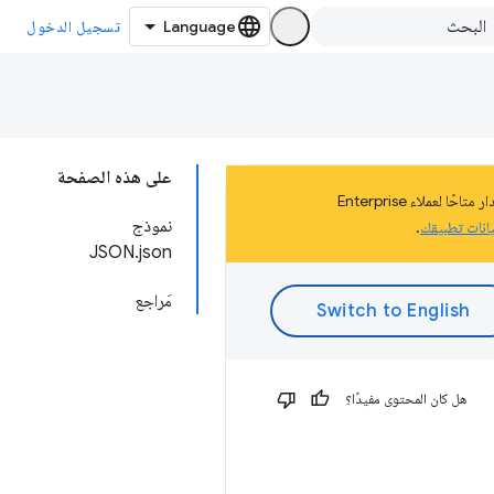
تسجيل الدخول
على هذه الصفحة
تشكّل هذه الصفحة جزءًا من المستندات المتعلّقة بالنظام الأساسي لتطبيقات Chrome الذي تم إيقافه في عام 2020. سيظل هذا الإصدار متاحًا لعملاء Enterprise
نموذج
يانات تطبيقك
.
JSON.json
مَراجع
هل كان المحتوى مفيدًا؟