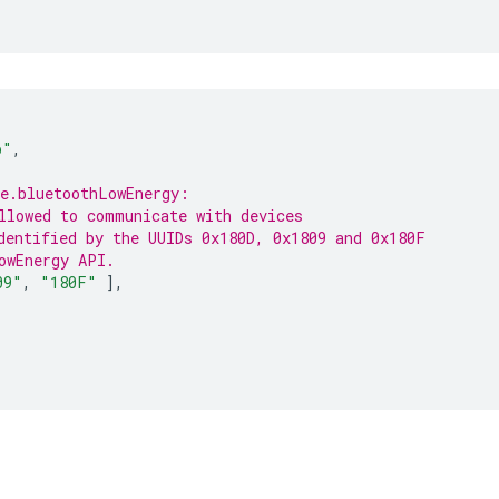
p"
,
e.bluetoothLowEnergy:
llowed to communicate with devices
dentified by the UUIDs 0x180D, 0x1809 and 0x180F
owEnergy API.
09"
,
"180F"
],