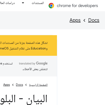
المستندات
دراسات الحال
Apps
Docs
وEducation على نظام التشغيل ChromeOS حتى كانون الثاني (يناير) 2025 على الأقل. اطّلِع على مزيد من المعلومات عن
تتضمّن بعض الأخطاء.
الصفحة الرئيسية
Docs
Apps
البيان - البل