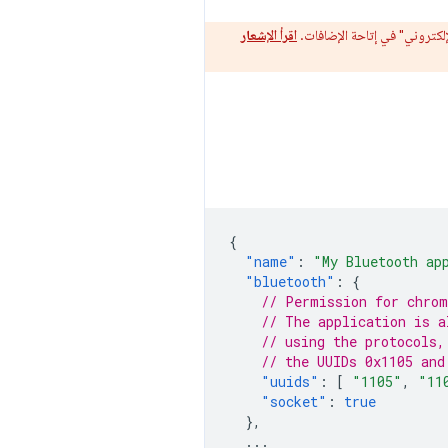
اقرأ الإشعار
{
"name"
:
"My Bluetooth ap
"bluetooth"
:
{
// Permission for chrom
// The application is a
// using the protocols,
// the UUIDs 0x1105 and
"uuids"
:
[
"1105"
,
"11
"socket"
:
true
},
...