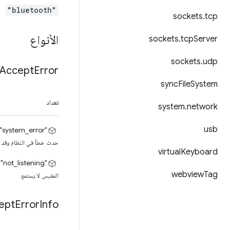
"bluetooth"
sockets
.
tcp
الأنواع
sockets
.
tcp
Server
sockets
.
udp
Accept
Error
sync
File
System
تعداد
system
.
network
usb
‫"system_error"
حدث خطأ في النظام وقد يت
virtual
Keyboard
"not_listening"
webview
Tag
المقبس لا يستمع.
ept
Error
Info