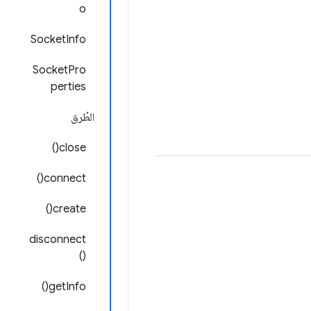
o
SocketInfo
SocketPro
perties
الطُرق
close()
connect()
create()
disconnect
()
getInfo()