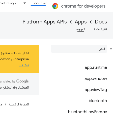
المستندات
دراسات الحال
Platform Apps APIs
Apps
Docs
نظرة عامة
المرجع
Enterprise وEducation على نظام التشغيل ChromeOS حتى كانون الثاني (يناير) 2025 على الأقل. اطّلِع على مزيد من المعلومات عن
تطبيقك
.
app
.
runtime
app
.
window
المفضّلة، وقد تتضمّن ب
appview
Tag
bluetooth
الصفحة الرئيسية
cs
bluetooth
Low
Energy