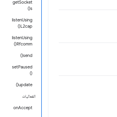
getSocket
s()
listenUsing
L2cap()
listenUsing
Rfcomm()
send()
setPaused
()
update()
الفعاليات
onAccept