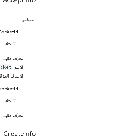
Accept
Info
الخصائص
tSocketId
الرقم
معرّف مقبس ا
الاسم
ocket
الإيقاف المؤق
socketId
الرقم
معرّف مقبس ا
Create
Info