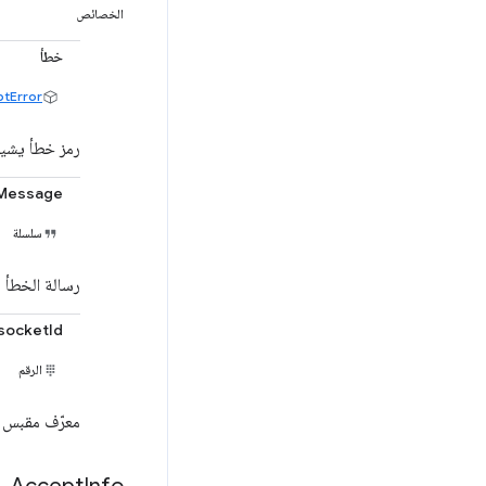
الخصائص
خطأ
tError
رمز خطأ يشير
rMessage
سلسلة
رسالة الخطأ
socketId
الرقم
معرّف مقبس ا