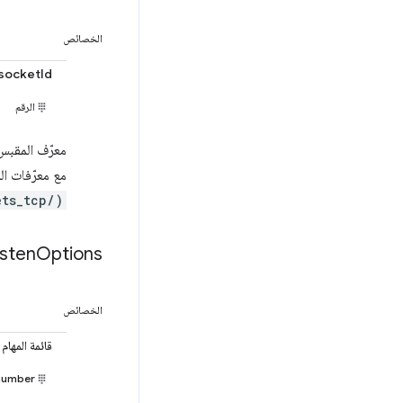
الخصائص
socketId
الرقم
معرّف المقبس 
مع معرّفات ا
ets_tcp/)
isten
Options
الخصائص
قائمة المهام
number