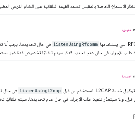
ظار الاستماع الخاصة بالمقبس تعتمد القيمة التلقائية على النظام الفرعي المضي
اختيارية
listenUsingRfcomm
في حال تحديدها، يجب ألا تكون
ذ طلب الإجراء. في حال عدم تحديد قناة، سيتم تلقائيًا تخصيص قناة غير مستخ
اختيارية
L2CAP المستخدَم من قِبل
listenUsingL2cap
بل، وإلا سيتعذّر تنفيذ طلب الإجراء. في حال عدم تحديدها، سيتم تلقائيًا تخصيص PSM غير 