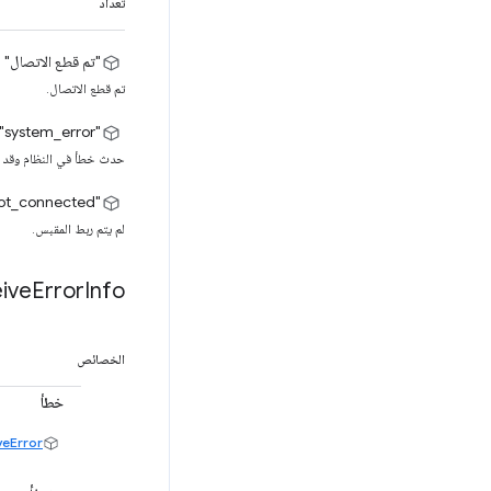
تعداد
"تم قطع الاتصال"
تم قطع الاتصال.
‫"system_error"
حدث خطأ في النظام وقد يت
"not_connected"
لم يتم ربط المقبس.
ive
Error
Info
الخصائص
خطأ
veError