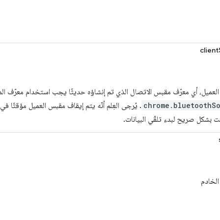
clien
لعميل، أي معرّف مقبس الاتصال الذي تم إنشاؤه حديثًا يجب استخدام معرّف ا
chrome.bluetoothS
. يُرجى العِلم أنّه يتم إيقاف مقبس العميل مؤقتًا ف
ت بشكل صريح لبدء تلقّي البيانات.
لخادم