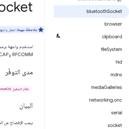
ocket
bluetooth
Socket
browser
ملاحظة مهمة:
تعمل واجهة
clipboard
استخدِم واجهة برمج
file
System
RFCOMM وL2CAP.
hid
مدى التوفّر
mdns
media
Galleries
نظام التشغيل ChromeOS فقط
networking
.
onc
البيان
serial
يجب الإفصاح عن المف
socket