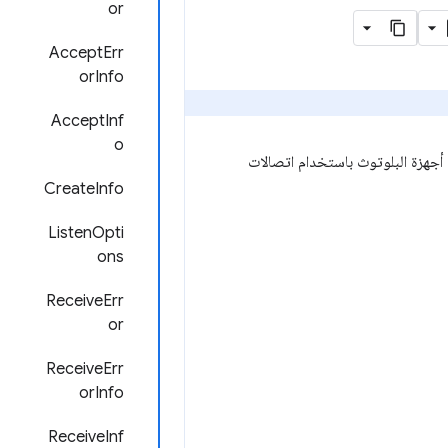
or
AcceptErr
orInfo
AcceptInf
o
 أجهزة البلوتوث باستخدام اتصالات
CreateInfo
ListenOpti
ons
ReceiveErr
or
ReceiveErr
orInfo
ReceiveInf