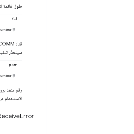
طول قائمة انت
قناة
number
قناة RFCOMM التي يستخدمها
سيتعذّر تنفي
psm
number
رقم منفذ بروتوكول خدمة 
الاستخدام من ق
Receive
Error