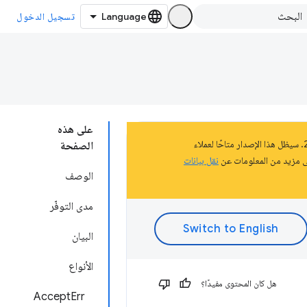
تسجيل الدخول
على هذه
تشكّل هذه الصفحة جزءًا من المستندات المتعلّقة بالنظام الأساسي لتطبيقات Chrome الذي تم إيقافه في عام 2020. سيظل هذا الإصدار متاحًا لعملاء
الصفحة
نقل بيانات
الوصف
مدى التوفّر
البيان
الأنواع
هل كان المحتوى مفيدًا؟
AcceptErr