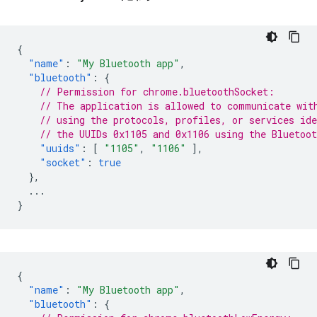
{
"name"
:
"My Bluetooth app"
,
"bluetooth"
:
{
// Permission for chrome.bluetoothSocket:
// The application is allowed to communicate wit
// using the protocols, profiles, or services ide
// the UUIDs 0x1105 and 0x1106 using the Bluetoo
"uuids"
:
[
"1105"
,
"1106"
],
"socket"
:
true
},
...
}
{
"name"
:
"My Bluetooth app"
,
"bluetooth"
:
{