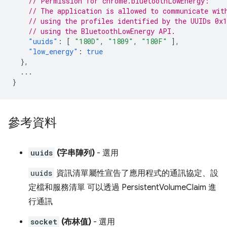
// Permission for chrome.bluetoothLowEnergy:
// The application is allowed to communicate wit
// using the profiles identified by the UUIDs 0x
// using the BluetoothLowEnergy API.
"uuids"
:
[
"180D"
,
"1809"
,
"180F"
],
"low_energy"
:
true
},
...
}
參考資料
uuids
(字串陣列)
- 選用
uuids
資訊清單屬性宣告了應用程式的通訊協定、設
定檔和服務清單 可以透過 PersistentVolumeClaim 進
行通訊
socket
(布林值)
- 選用