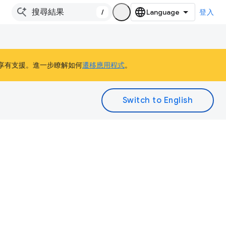
/
登入
 客戶仍能享有支援。進一步瞭解如何
遷移應用程式
。