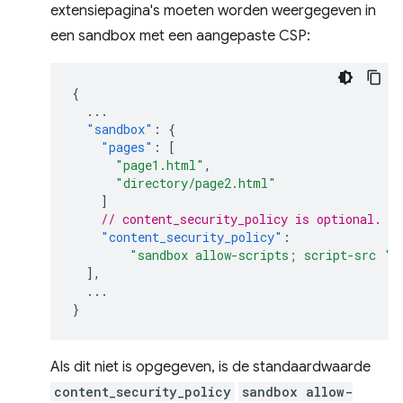
extensiepagina's moeten worden weergegeven in
een sandbox met een aangepaste CSP:
{
...
"sandbox"
:
{
"pages"
:
[
"page1.html"
,
"directory/page2.html"
]
// content_security_policy is optional.
"content_security_policy"
:
"sandbox allow-scripts; script-src 's
],
...
}
Als dit niet is opgegeven, is de standaardwaarde
content_security_policy
sandbox allow-