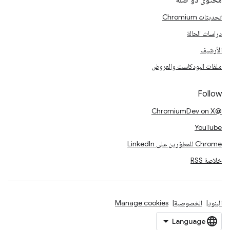
محتوى ذو صلة
تحديثات Chromium
دراسات الحالة
الأرشيف
ملفات البودكاست والعروض
Follow
@ChromiumDev on X
YouTube
Chrome للمطوّرين على LinkedIn
خلاصة RSS
البنود
الخصوصية
Manage cookies