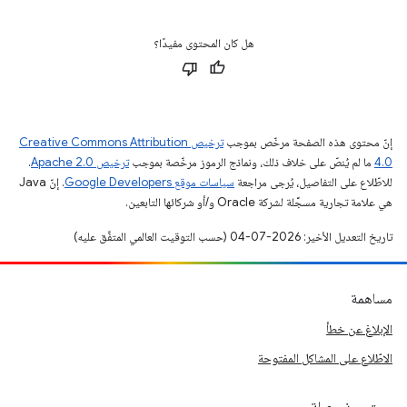
هل كان المحتوى مفيدًا؟
إنّ محتوى هذه الصفحة مرخّص بموجب
ترخيص Creative Commons Attribution
4.0‏
ما لم يُنصّ على خلاف ذلك، ونماذج الرموز مرخّصة بموجب
ترخيص Apache 2.0‏
.
للاطّلاع على التفاصيل، يُرجى مراجعة
سياسات موقع Google Developers‏
. إنّ Java
هي علامة تجارية مسجَّلة لشركة Oracle و/أو شركائها التابعين.
تاريخ التعديل الأخير: 2026-07-04 (حسب التوقيت العالمي المتفَّق عليه)
مساهمة
الإبلاغ عن خطأ
الاطّلاع على المشاكل المفتوحة