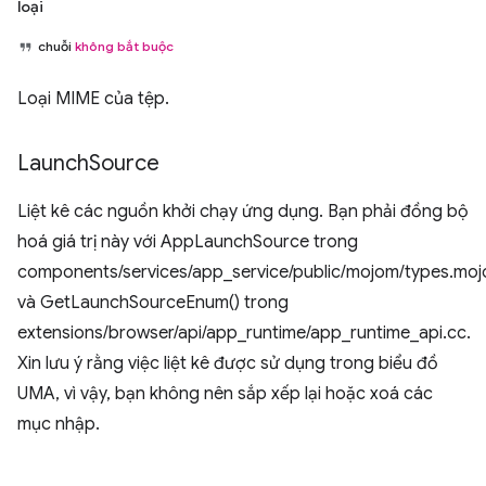
loại
chuỗi
không bắt buộc
Loại MIME của tệp.
Launch
Source
Liệt kê các nguồn khởi chạy ứng dụng. Bạn phải đồng bộ
hoá giá trị này với AppLaunchSource trong
components/services/app_service/public/mojom/types.mo
và GetLaunchSourceEnum() trong
extensions/browser/api/app_runtime/app_runtime_api.cc.
Xin lưu ý rằng việc liệt kê được sử dụng trong biểu đồ
UMA, vì vậy, bạn không nên sắp xếp lại hoặc xoá các
mục nhập.