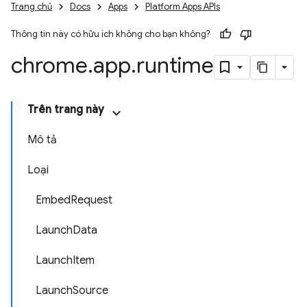
Trang chủ
Docs
Apps
Platform Apps APIs
Thông tin này có hữu ích không cho bạn không?
chrome
.
app
.
runtime
Trên trang này
Mô tả
Loại
EmbedRequest
LaunchData
LaunchItem
LaunchSource