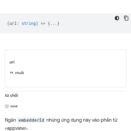
(
url
:
string
) => {...}
url
chuỗi
từ chối
void
Ngăn
embedderId
nhúng ứng dụng này vào phần tử
<appview>.