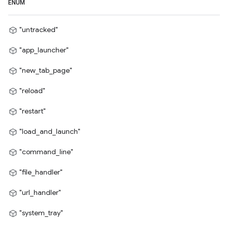
ENUM
"untracked"
"app_launcher"
"new_tab_page"
"reload"
"restart"
"load_and_launch"
"command_line"
"file_handler"
"url_handler"
"system_tray"