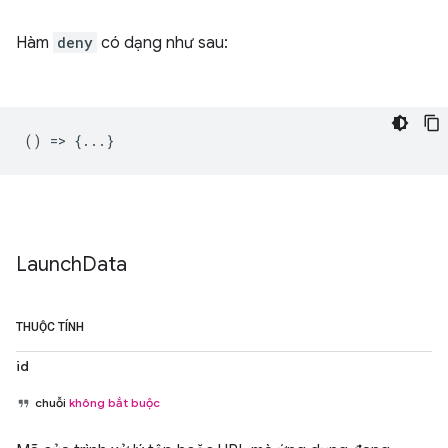
Hàm
deny
có dạng như sau:
() => {...}
Launch
Data
THUỘC TÍNH
id
chuỗi
không bắt buộc