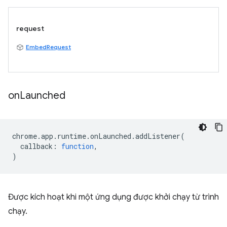
request
EmbedRequest
on
Launched
chrome
.
app
.
runtime
.
onLaunched
.
addListener
(
callback
:
function
,
)
Được kích hoạt khi một ứng dụng được khởi chạy từ trình
chạy.