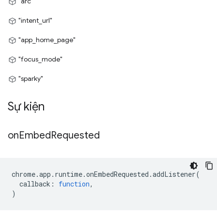
"arc"
"intent_url"
"app_home_page"
"focus_mode"
"sparky"
Sự kiện
on
Embed
Requested
chrome
.
app
.
runtime
.
onEmbedRequested
.
addListener
(
callback
:
function
,
)