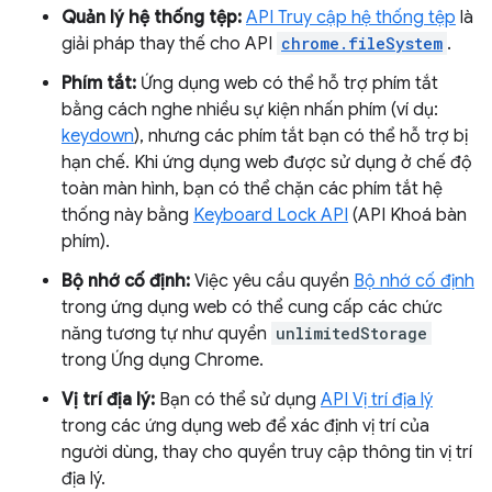
Quản lý hệ thống tệp:
API Truy cập hệ thống tệp
là
giải pháp thay thế cho API
chrome.fileSystem
.
Phím tắt:
Ứng dụng web có thể hỗ trợ phím tắt
bằng cách nghe nhiều sự kiện nhấn phím (ví dụ:
keydown
), nhưng các phím tắt bạn có thể hỗ trợ bị
hạn chế. Khi ứng dụng web được sử dụng ở chế độ
toàn màn hình, bạn có thể chặn các phím tắt hệ
thống này bằng
Keyboard Lock API
(API Khoá bàn
phím).
Bộ nhớ cố định:
Việc yêu cầu quyền
Bộ nhớ cố định
trong ứng dụng web có thể cung cấp các chức
năng tương tự như quyền
unlimitedStorage
trong Ứng dụng Chrome.
Vị trí địa lý:
Bạn có thể sử dụng
API Vị trí địa lý
trong các ứng dụng web để xác định vị trí của
người dùng, thay cho quyền truy cập thông tin vị trí
địa lý.