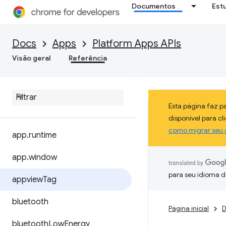
Documentos
Est
Docs
Apps
Platform Apps APIs
Visão geral
Referência
Esta página faz 
disponível para c
como migrar seu 
app
.
runtime
app
.
window
para seu idioma d
appview
Tag
bluetooth
Página inicial
D
bluetooth
Low
Energy