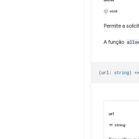
void
Permite a solic
A função
allo
(
url
:
string
) =
url
string