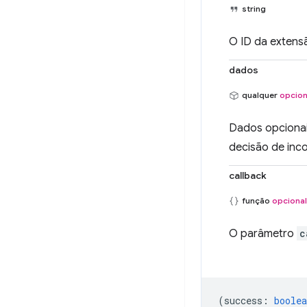
string
O ID da extens
dados
qualquer
opcion
Dados opcionai
decisão de inc
callback
função
opcional
O parâmetro
c
(
success
:
boolea