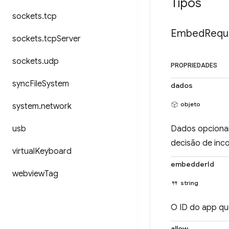
Tipos
sockets
.
tcp
Embed
Requ
sockets
.
tcp
Server
sockets
.
udp
PROPRIEDADES
sync
File
System
dados
objeto
system
.
network
usb
Dados opcionai
decisão de inc
virtual
Keyboard
embedderId
webview
Tag
string
O ID do app que
allow