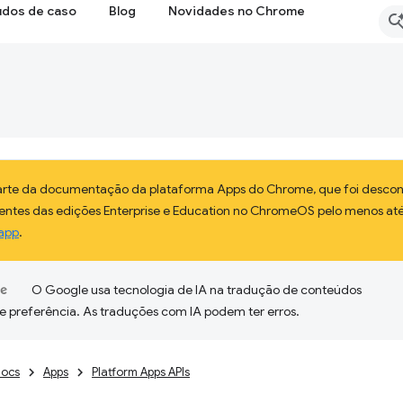
udos de caso
Blog
Novidades no Chrome
parte da documentação da plataforma Apps do Chrome, que foi descon
lientes das edições Enterprise e Education no ChromeOS pelo menos até
app
.
O Google usa tecnologia de IA na tradução de conteúdos
e preferência. As traduções com IA podem ter erros.
ocs
Apps
Platform Apps APIs