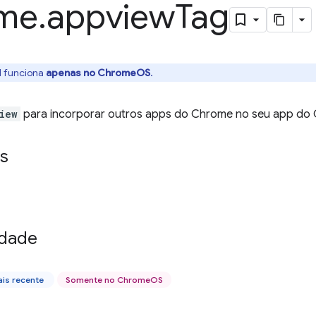
me
.
appview
Tag
I funciona
apenas no ChromeOS
.
iew
para incorporar outros apps do Chrome no seu app do
s
idade
is recente
Somente no ChromeOS