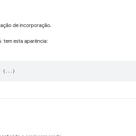
itação de incorporação.
w
tem esta aparência:
> {...}