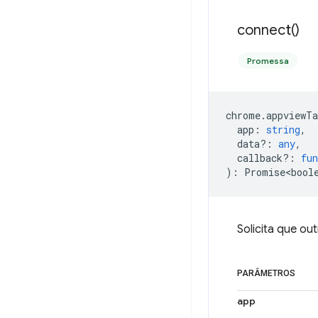
connect(
)
Promessa
chrome
.
appviewTa
app
:
string
,
data?
:
any
,
callback?
:
fun
)
:
Promise<bool
Solicita que ou
PARÂMETROS
app