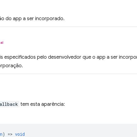
ão do app a ser incorporado.
al
s especificados pelo desenvolvedor que o app a ser incorp
orporação.
allback
tem esta aparência:
n
) =>
void