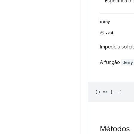
Especifica o
deny
void
Impede a solic
A função
deny
() => {...}
Métodos