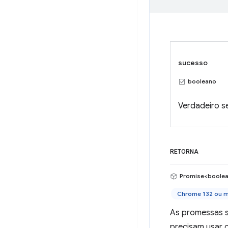
sucesso
booleano
Verdadeiro s
RETORNA
Promise<boole
Chrome 132 ou m
As promessas s
precisam usar c