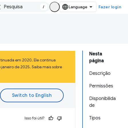
/
Fazer login
Nesta
tinuada em 2020. Ele continua
página
 janeiro de 2025. Saiba mais sobre
Descrição
Permissões
Disponibilida
de
Tipos
Isso foi útil?