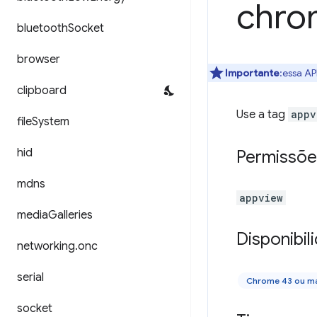
chro
bluetooth
Socket
browser
Importante
:essa AP
clipboard
Use a tag
appv
file
System
hid
Permissõe
mdns
appview
media
Galleries
Disponibil
networking
.
onc
serial
Chrome 43 ou ma
socket