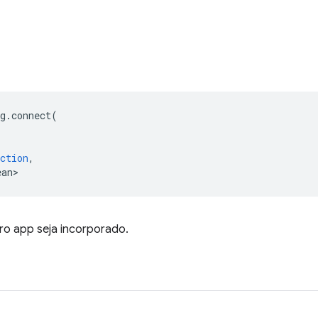
g
.
connect
(
ction
,
ean>
tro app seja incorporado.