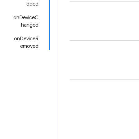
dded
onDeviceC
hanged
onDeviceR
emoved