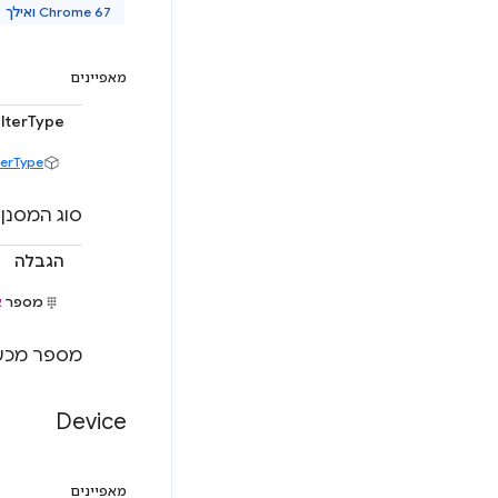
Chrome 67 ואילך
מאפיינים
ilterType
terType
סוג המסנן 
הגבלה
מספר
א
מספר מכשירי ה-Bluetooth המקסימלי שיוחזרו. אם לא מציינים
Device
מאפיינים