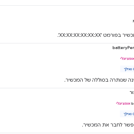
מט 'XX:XX:XX:XX:XX:XX'.
batteryPe
ופציונלי
ה שנותרה בסוללה של המכשיר.
ור
b
אופציונלי
ך
אפשר לחבר את המכשיר.