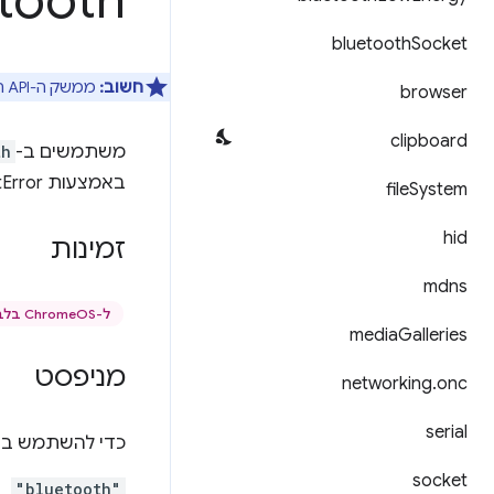
tooth
bluetooth
Socket
חשוב:
ממשק ה-API הזה פועל
browser
clipboard
משתמשים ב-
th
באמצעות chrome.runtime.lastError.
file
System
hid
זמינות
mdns
ל-ChromeOS בלבד
media
Galleries
מניפסט
networking
.
onc
serial
כדי להשתמש ב-API הזה, צריך להצהיר על המפתחות הבא
socket
"bluetooth"