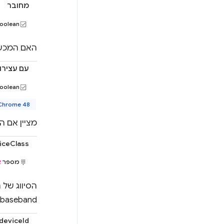
מחובר
oolean
האם המכשי
עם עצירות
oolean
Chrome 48 ואיל
מציין אם 
iceClass
מספר
א
/baseband.
deviceId