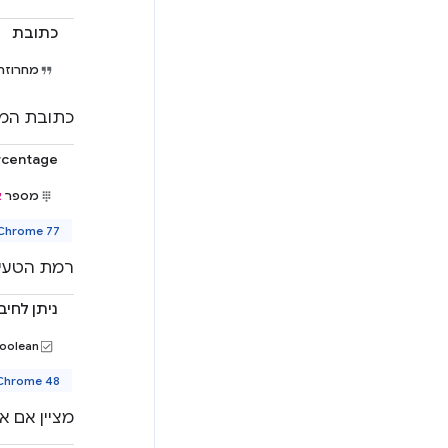
כתובת
מחרוזת
כתובת המכשיר בפור
rcentage
מספר
א
Chrome 77 ואילך
רמת הטעינ
ניתן לחיב
oolean
Chrome 48 ואיל
מציין אם 