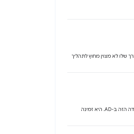
גילוי. הערך שלו לא מצוין מחוץ לתהליך
רמת ההספק המשודרת. השדה הזה זמין רק במכשירי LE שכוללים את השדה הזה ב-AD. היא זמינה