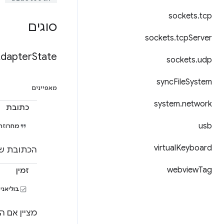
sockets
.
tcp
סוגים
sockets
.
tcp
Server
dapter
State
sockets
.
udp
sync
File
System
מאפיינים
system
.
network
כתובת
usb
מחרוזת
virtual
Keyboard
הכתובת של המתאם
webview
Tag
זמין
בוליאני
מציין אם ה