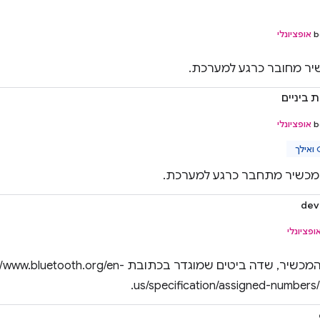
b
אופציונלי
ר מחובר כרגע למערכת.
 ביניים
b
אופציונלי
ך
המכשיר מתחבר כרגע למערכת.
dev
ופציונלי
הסיווג של המכשיר, שדה ביטים שמוגדר בכתובת luetooth.org/en
us/specification/assigned-numbers