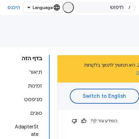
/
היכנס
בדף הזה
הדף הזה הוא חלק מהתיעוד של פלטפורמת אפליקציות Chrome, שהוצאה משימוש בשנת 2020. היא תמשיך לתמוך בלקוחות
תיאור
ה
זמינות
מניפסט
סוגים
המידע עזר לך?
AdapterSt
ate