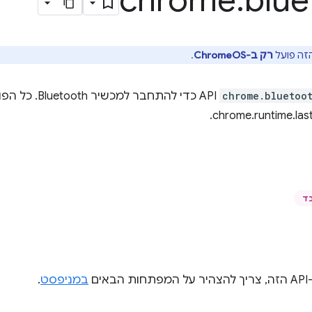
chrome
.
blue
רק ב-ChromeOS
.
chrome.bluetoo
API כדי להתחבר
ים
במניפסט
.