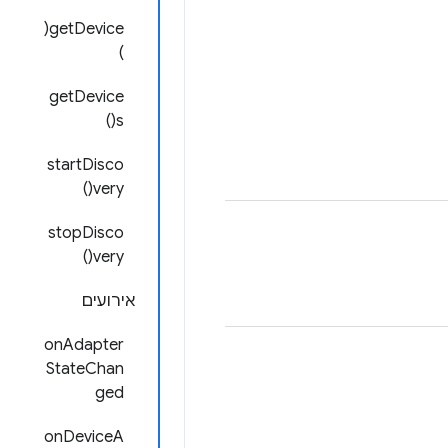
getDevice(
)
getDevice
s()
startDisco
very()
stopDisco
very()
אירועים
onAdapter
StateChan
ged
onDeviceA