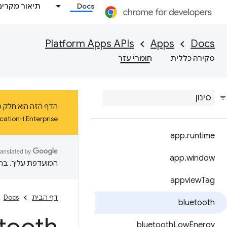
Docs
תיאור מקרים
Platform Apps APIs
Apps
Docs
סקירה כללית
חומרי עזר
Enterprise ו-Education ב-ChromeOS עד ינואר 2025 לפחות.
app
.
runtime
app
.
window
המועדפת עליך. בתרג
appview
Tag
דף הבית
Docs
bluetooth
bluetooth
Low
Energy