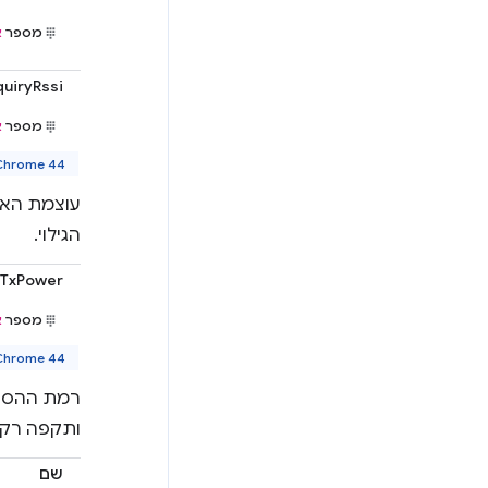
מספר
א
quiryRssi
מספר
א
Chrome 44 ואיל
הגילוי.
yTxPower
מספר
א
Chrome 44 ואיל
ותקפה רק 
שם