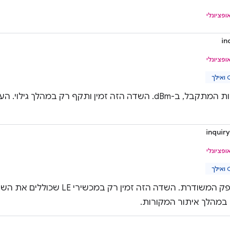
ופציונלי
in
ופציונלי
ך
עוצמת האות המתקבל, ב-dBm. השדה הזה זמין ותקף רק במהלך 
inquir
ופציונלי
ך
במהלך איתור המקורות.