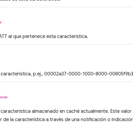
l
GATT al que pertenece esta característica.
la característica, p.ej., 00002a37-0000-1000-8000-00805f9b3
onal
la característica almacenado en caché actualmente. Este valor
or de la característica a través de una notificación o indicación