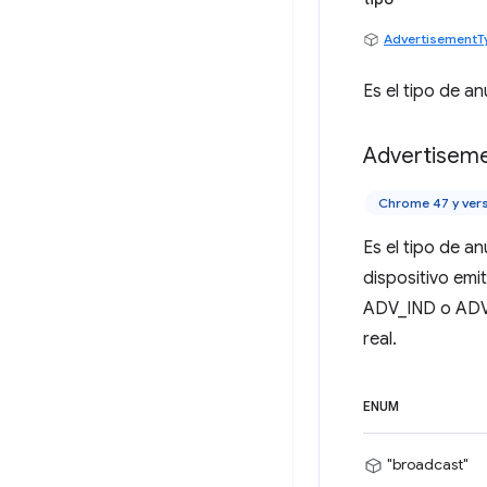
AdvertisementT
Es el tipo de an
Advertisem
Chrome 47 y ver
Es el tipo de a
dispositivo emit
ADV_IND o ADV_
real.
ENUM
"broadcast"