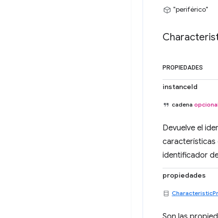
"periférico"
Characterist
PROPIEDADES
instanceId
cadena
opciona
Devuelve el iden
características
identificador d
propiedades
CharacteristicP
Son las propied