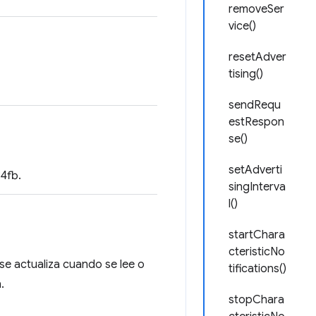
removeSer
vice()
resetAdver
tising()
sendRequ
estRespon
se()
setAdverti
4fb.
singInterva
l()
startChara
cteristicNo
 se actualiza cuando se lee o
tifications()
.
stopChara