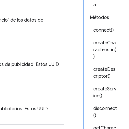
a
Métodos
vicio" de los datos de
connect()
createCha
racteristic(
)
tos de publicidad. Estos UUID
createDes
criptor()
createServ
ice()
disconnect
ublicitarios. Estos UUID
()
getCharac