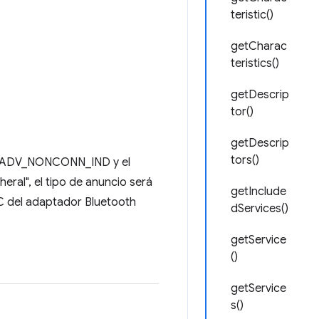
teristic()
getCharac
teristics()
getDescrip
tor()
getDescrip
tors()
será ADV_NONCONN_IND y el
heral", el tipo de anuncio será
getInclude
C del adaptador Bluetooth
dServices()
getService
()
getService
s()