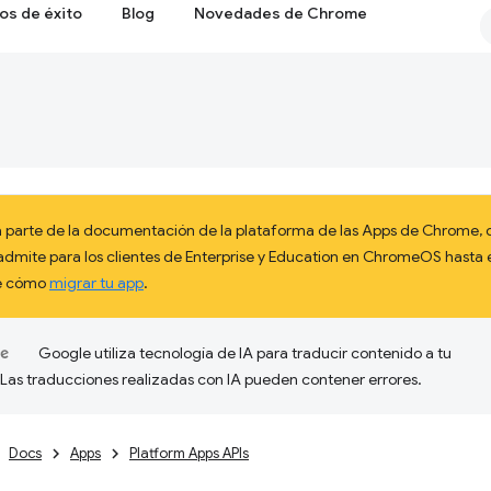
os de éxito
Blog
Novedades de Chrome
 parte de la documentación de la plataforma de las Apps de Chrome, q
admite para los clientes de Enterprise y Education en ChromeOS hast
re cómo
migrar tu app
.
Google utiliza tecnología de IA para traducir contenido a tu
 Las traducciones realizadas con IA pueden contener errores.
Docs
Apps
Platform Apps APIs