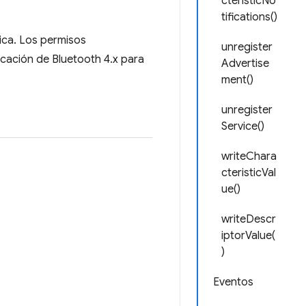
cteristicNo
tifications()
ica. Los permisos
unregister
ficación de Bluetooth 4.x para
Advertise
ment()
unregister
Service()
writeChara
cteristicVal
ue()
writeDescr
iptorValue(
)
Eventos