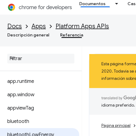
Documentos
Cas
Docs
Apps
Platform Apps APIs
Descripción general
Referencia
Esta página forma
2020. Todavía se 
información sob
app
.
runtime
app
.
window
idioma preferido.
appview
Tag
bluetooth
Página principal
bluetooth
Low
Energy