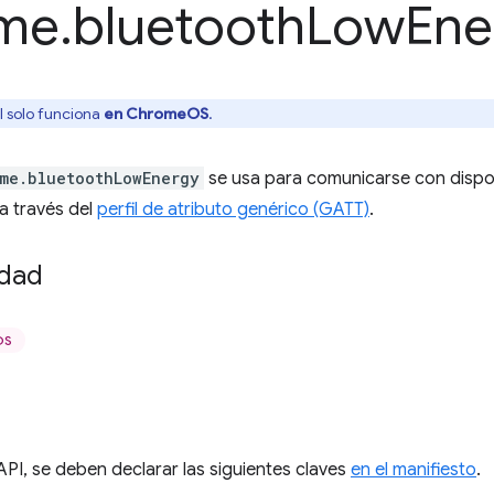
me
.
bluetooth
Low
Ene
I solo funciona
en ChromeOS
.
me.bluetoothLowEnergy
se usa para comunicarse con dispos
a través del
perfil de atributo genérico (GATT)
.
idad
OS
o
API, se deben declarar las siguientes claves
en el manifiesto
.