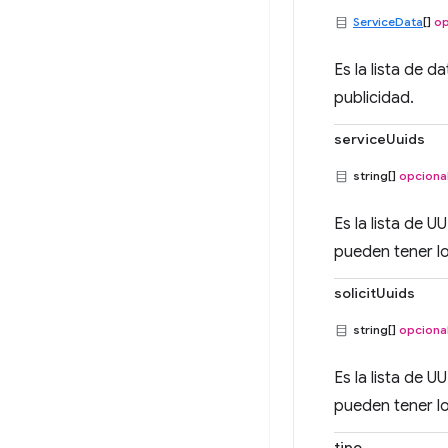
ServiceData
[]
op
Es la lista de d
publicidad.
serviceUuids
string[]
opciona
Es la lista de 
pueden tener lo
solicitUuids
string[]
opciona
Es la lista de U
pueden tener lo
tipo