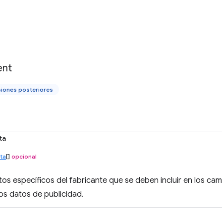
ent
siones posteriores
ta
ta
[]
opcional
datos específicos del fabricante que se deben incluir en los c
los datos de publicidad.