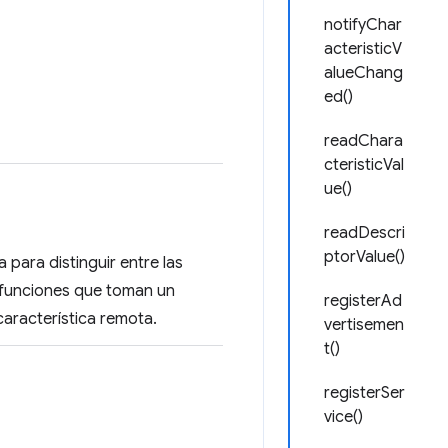
notifyChar
acteristicV
alueChang
ed()
readChara
cteristicVal
ue()
readDescri
ptorValue()
a para distinguir entre las
a funciones que toman un
registerAd
característica remota.
vertisemen
t()
registerSer
vice()