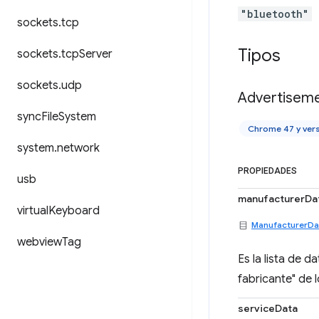
"bluetooth"
sockets
.
tcp
Tipos
sockets
.
tcp
Server
sockets
.
udp
Advertisem
sync
File
System
Chrome 47 y ver
system
.
network
PROPIEDADES
usb
manufacturerDa
virtual
Keyboard
ManufacturerDa
webview
Tag
Es la lista de 
fabricante" de 
serviceData