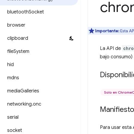
chro
bluetooth
Socket
browser
Importante:
Esta AP
clipboard
La API de
chro
file
System
bajo consumo) 
hid
Disponibil
mdns
media
Galleries
Solo en Chrome
networking
.
onc
Manifiest
serial
Para usar esta 
socket