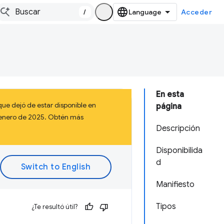
/
Acceder
En esta
ue dejó de estar disponible en
página
a enero de 2025. Obtén más
Descripción
Disponibilida
d
Manifiesto
Tipos
¿Te resultó útil?