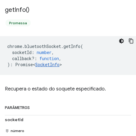
get
Info(
)
Promessa
chrome
.
bluetoothSocket
.
getInfo
(
socketId
:
number
,
callback?
:
function
,
)
:
Promise<
SocketInfo
>
Recupera o estado do soquete especificado.
PARÂMETROS
socketId
número