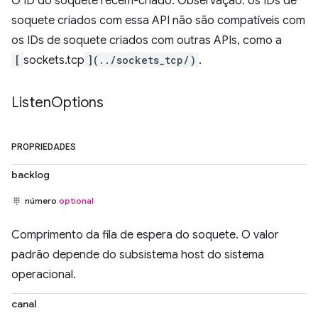
O ID do soquete recém-criado. Observação: os IDs de
soquete criados com essa API não são compatíveis com
os IDs de soquete criados com outras APIs, como a
[
sockets.tcp
](../sockets_tcp/)
.
Listen
Options
PROPRIEDADES
backlog
número
optional
Comprimento da fila de espera do soquete. O valor
padrão depende do subsistema host do sistema
operacional.
canal