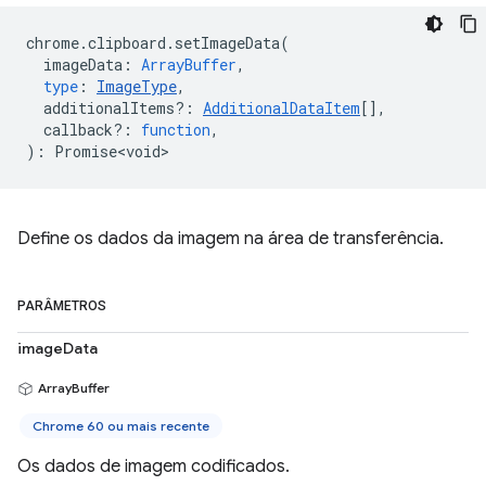
chrome
.
clipboard
.
setImageData
(
imageData
:
ArrayBuffer
,
type
:
ImageType
,
additionalItems?
:
AdditionalDataItem
[],
callback?
:
function
,
)
:
Promise<void>
Define os dados da imagem na área de transferência.
PARÂMETROS
imageData
ArrayBuffer
Chrome 60 ou mais recente
Os dados de imagem codificados.