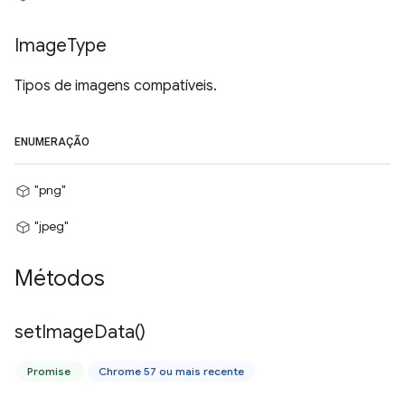
Image
Type
Tipos de imagens compatíveis.
ENUMERAÇÃO
"png"
"jpeg"
Métodos
set
Image
Data(
)
Promise
Chrome 57 ou mais recente