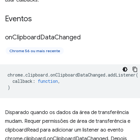
usar callbacks.
Eventos
on
Clipboard
Data
Changed
Chrome 56 ou mais recente
chrome
.
clipboard
.
onClipboardDataChanged
.
addListener
(
callback
:
function
,
)
Disparado quando os dados da área de transferência
mudam. Requer permissões de área de transferência e
clipboardRead para adicionar um listener ao evento
chrome.clipboard.onClipboardDataChanged. Depois