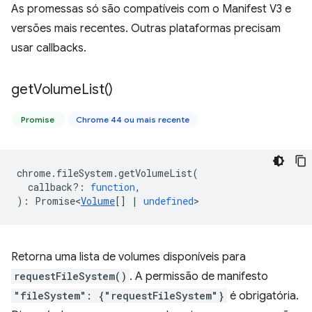
As promessas só são compatíveis com o Manifest V3 e
versões mais recentes. Outras plataformas precisam
usar callbacks.
get
Volume
List(
)
Promise
Chrome 44 ou mais recente
chrome
.
fileSystem
.
getVolumeList
(
callback?
:
function
,
)
:
Promise<
Volume
[]
|
undefined
>
Retorna uma lista de volumes disponíveis para
requestFileSystem()
. A permissão de manifesto
"fileSystem": {"requestFileSystem"}
é obrigatória.