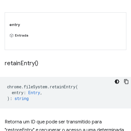
entry
Entrada
retain
Entry(
)
chrome
.
fileSystem
.
retainEntry
(
entry
:
Entry
,
)
:
string
Retorna um ID que pode ser transmitido para
"restoreEntry" e recuperar o acesso a uma determinada