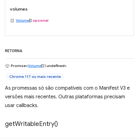
volumes
Volume
[]
opcional
RETORNA
Promise<
Volume
[] | undefined>
Chrome 117 ou mais recente
As promessas só são compatíveis com o Manifest V3 e
versões mais recentes. Outras plataformas precisam
usar callbacks.
get
Writable
Entry(
)