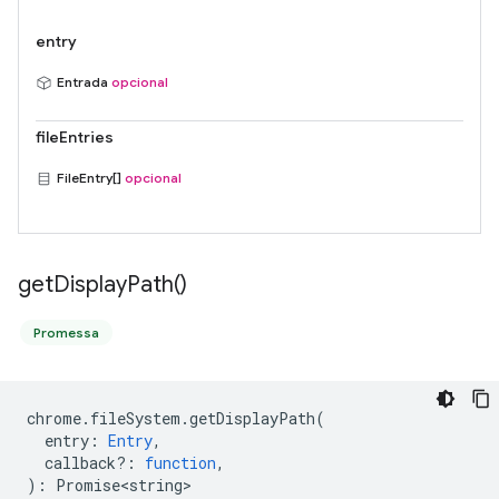
entry
Entrada
opcional
fileEntries
FileEntry[]
opcional
get
Display
Path(
)
Promessa
chrome
.
fileSystem
.
getDisplayPath
(
entry
:
Entry
,
callback?
:
function
,
)
:
Promise<string>