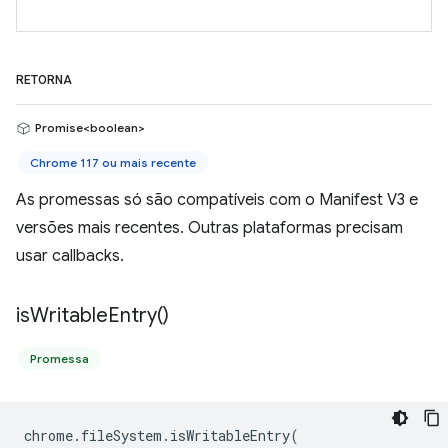
RETORNA
Promise<boolean>
Chrome 117 ou mais recente
As promessas só são compatíveis com o Manifest V3 e
versões mais recentes. Outras plataformas precisam
usar callbacks.
is
Writable
Entry(
)
Promessa
chrome
.
fileSystem
.
isWritableEntry
(