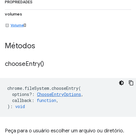
PROPRIEDADES
volumes
Volume
[]
Métodos
choose
Entry(
)
chrome
.
fileSystem
.
chooseEntry
(
options?
:
ChooseEntryOptions
,
callback
:
function
,
)
:
void
Peça para o usuário escolher um arquivo ou diretório.