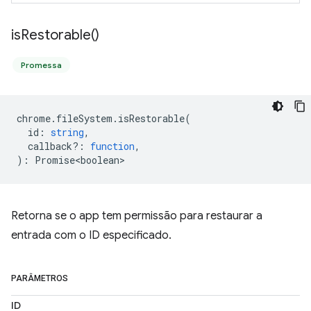
is
Restorable(
)
Promessa
chrome
.
fileSystem
.
isRestorable
(
id
:
string
,
callback?
:
function
,
)
:
Promise<boolean>
Retorna se o app tem permissão para restaurar a
entrada com o ID especificado.
PARÂMETROS
ID