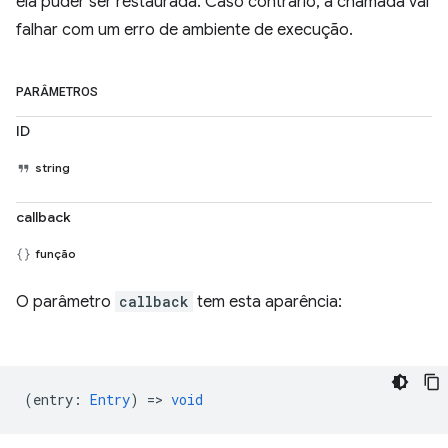
ela puder ser restaurada. Caso contrário, a chamada vai
falhar com um erro de ambiente de execução.
PARÂMETROS
ID
string
callback
função
O parâmetro
callback
tem esta aparência:
(
entry
:
Entry
) =>
void