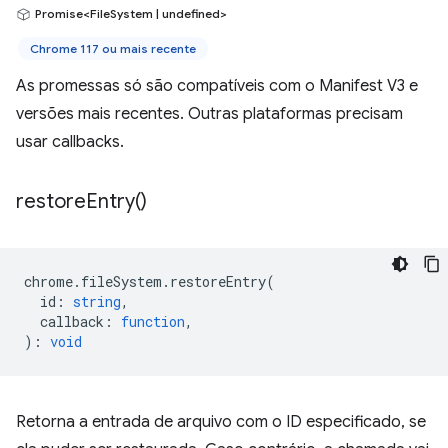
Promise<FileSystem | undefined>
Chrome 117 ou mais recente
As promessas só são compatíveis com o Manifest V3 e
versões mais recentes. Outras plataformas precisam
usar callbacks.
restore
Entry(
)
chrome
.
fileSystem
.
restoreEntry
(
id
:
string
,
callback
:
function
,
)
:
void
Retorna a entrada de arquivo com o ID especificado, se