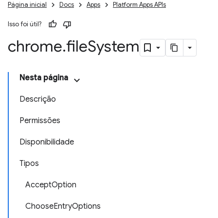
Página inicial
Docs
Apps
Platform Apps APIs
Isso foi útil?
chrome
.
file
System
Nesta página
Descrição
Permissões
Disponibilidade
Tipos
AcceptOption
ChooseEntryOptions