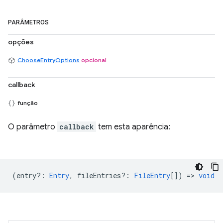
PARÂMETROS
opções
ChooseEntryOptions
opcional
callback
função
O parâmetro
callback
tem esta aparência:
(
entry?
:
Entry
,
fileEntries?
:
FileEntry
[]) =>
void