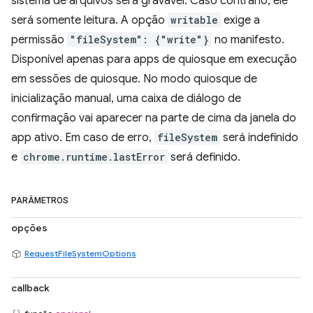
sistema de arquivos será gravável. Caso contrário, ele
será somente leitura. A opção
writable
exige a
permissão
"fileSystem": {"write"}
no manifesto.
Disponível apenas para apps de quiosque em execução
em sessões de quiosque. No modo quiosque de
inicialização manual, uma caixa de diálogo de
confirmação vai aparecer na parte de cima da janela do
app ativo. Em caso de erro,
fileSystem
será indefinido
e
chrome.runtime.lastError
será definido.
PARÂMETROS
opções
RequestFileSystemOptions
callback