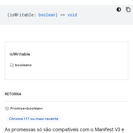
(
isWritable
:
boolean
) =>
void
isWritable
booleano
RETORNA
Promise<boolean>
Chrome 117 ou mais recente
As promessas só são compatíveis com o Manifest V3 e