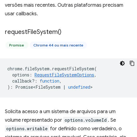
versões mais recentes. Outras plataformas precisam
usar callbacks.
request
File
System(
)
Promise
Chrome 44 ou mais recente
chrome
.
fileSystem
.
requestFileSystem
(
options
:
RequestFileSystemOptions
,
callback?
:
function
,
)
:
Promise<FileSystem
|
undefined
>
Solicita acesso a um sistema de arquivos para um
volume representado por
options.volumeId
. Se
options.writable
for definido como verdadeiro, o