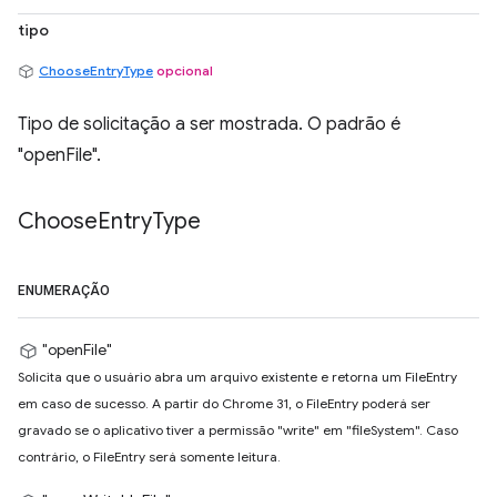
tipo
ChooseEntryType
opcional
Tipo de solicitação a ser mostrada. O padrão é
"openFile".
Choose
Entry
Type
ENUMERAÇÃO
"openFile"
Solicita que o usuário abra um arquivo existente e retorna um FileEntry
em caso de sucesso. A partir do Chrome 31, o FileEntry poderá ser
gravado se o aplicativo tiver a permissão "write" em "fileSystem". Caso
contrário, o FileEntry será somente leitura.