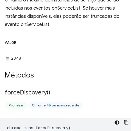
O número máximo de instâncias de serviço que serão
incluídas nos eventos onServiceList. Se houver mais
instâncias disponíveis, elas poderão ser truncadas do
evento onServiceList.
VALOR
2048
Métodos
force
Discovery(
)
Promise
Chrome 45 ou mais recente
chrome
.
mdns
.
forceDiscovery
(