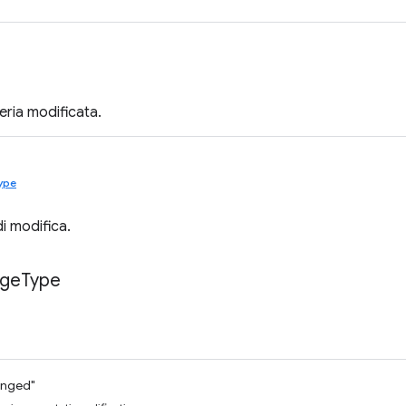
leria modificata.
ype
i modifica.
ge
Type
anged"