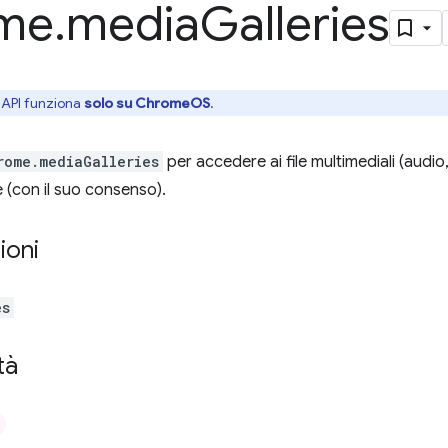
me
.
media
Galleries
API funziona
solo su ChromeOS
.
rome.mediaGalleries
per accedere ai file multimediali (audio,
te (con il suo consenso).
ioni
es
tà