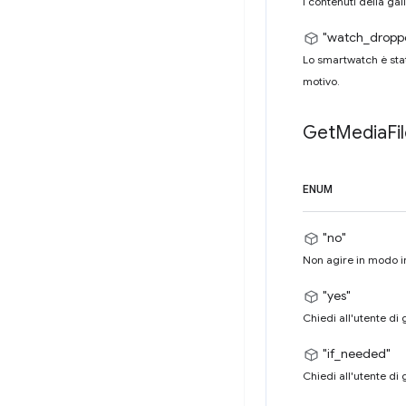
I contenuti della gal
"watch_dropp
Lo smartwatch è stat
motivo.
Get
Media
Fi
ENUM
"no"
Non agire in modo in
"yes"
Chiedi all'utente di 
"if_needed"
Chiedi all'utente di 