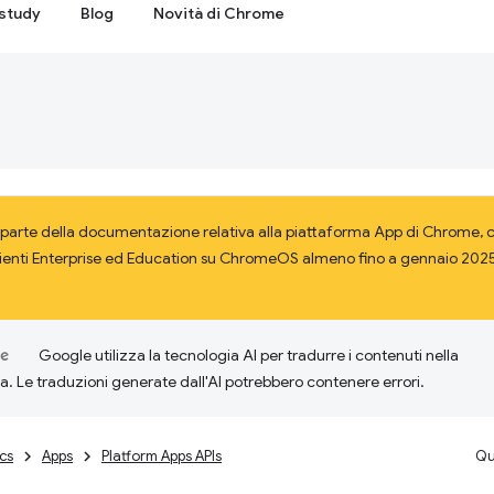
study
Blog
Novità di Chrome
parte della documentazione relativa alla piattaforma App di Chrome, ch
lienti Enterprise ed Education su ChromeOS almeno fino a gennaio 2025.
Google utilizza la tecnologia AI per tradurre i contenuti nella
ta. Le traduzioni generate dall'AI potrebbero contenere errori.
cs
Apps
Platform Apps APIs
Qu