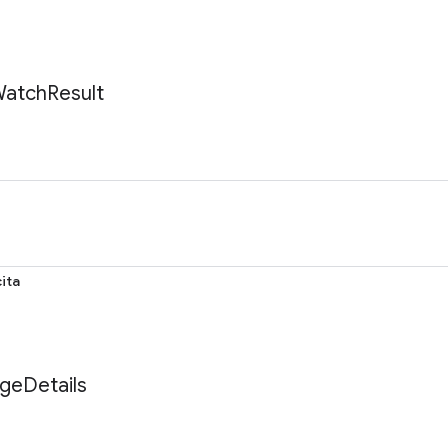
atch
Result
ita
ge
Details