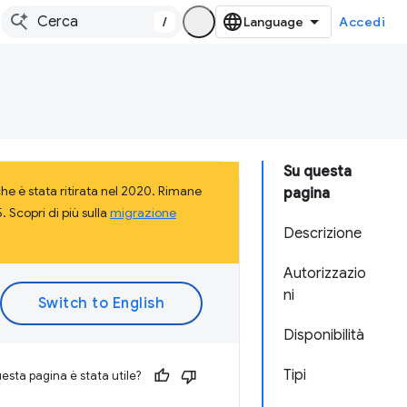
/
Accedi
Su questa
e è stata ritirata nel 2020. Rimane
pagina
 Scopri di più sulla
migrazione
Descrizione
Autorizzazio
ni
Disponibilità
Tipi
esta pagina è stata utile?