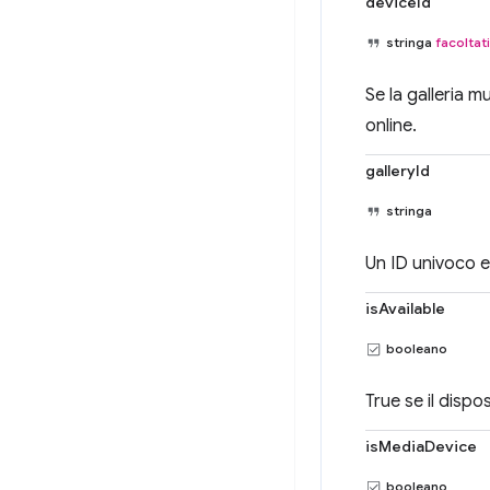
deviceId
stringa
facoltat
Se la galleria m
online.
galleryId
stringa
Un ID univoco e 
isAvailable
booleano
True se il dispo
isMediaDevice
booleano