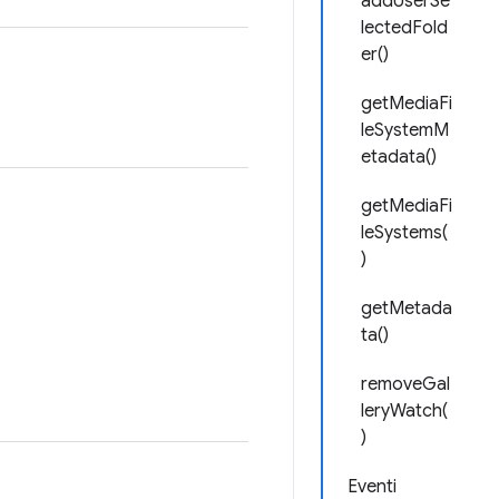
addUserSe
lectedFold
er()
getMediaFi
leSystemM
etadata()
getMediaFi
leSystems(
)
getMetada
ta()
removeGal
leryWatch(
)
Eventi