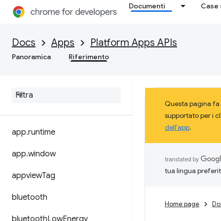
Documenti
Case 
Docs
Apps
Platform Apps APIs
Panoramica
Riferimento
Questa pagina fa 
supportato per i c
dell'app
.
app
.
runtime
app
.
window
tua lingua preferi
appview
Tag
bluetooth
Home page
Do
bluetooth
Low
Energy