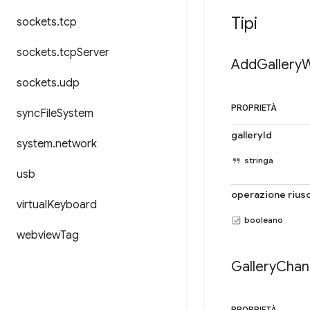
Tipi
sockets
.
tcp
sockets
.
tcp
Server
Add
Gallery
W
sockets
.
udp
PROPRIETÀ
sync
File
System
galleryId
system
.
network
stringa
usb
operazione riusc
virtual
Keyboard
booleano
webview
Tag
Gallery
Chan