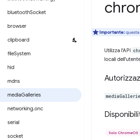
chro
bluetooth
Socket
browser
Importante:
questa 
clipboard
Utilizza l'API
ch
file
System
locali dell'uten
hid
Autorizzaz
mdns
media
Galleries
mediaGalleri
networking
.
onc
Disponibili
serial
Solo ChromeOS
socket