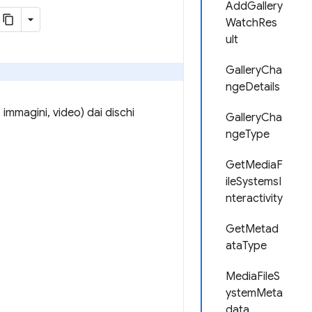
AddGallery
WatchRes
ult
GalleryCha
ngeDetails
 immagini, video) dai dischi
GalleryCha
ngeType
GetMediaF
ileSystemsI
nteractivity
GetMetad
ataType
MediaFileS
ystemMeta
data