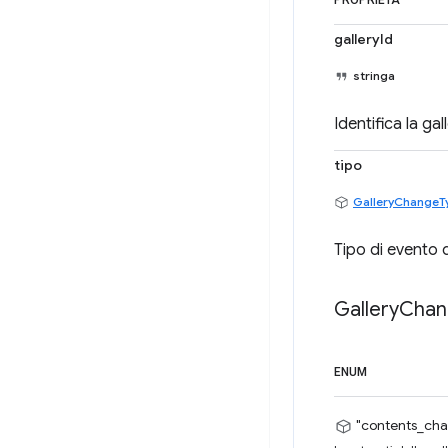
PROPRIETÀ
galleryId
stringa
Identifica la gal
tipo
GalleryChangeT
Tipo di evento d
Gallery
Chan
ENUM
"contents_ch