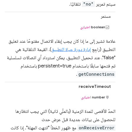
سيتم تمرير
"no"
تلقائيًا.
مستمر
boolean
اختياري
علامة تشير إلى ما إذا كان يجب إبقاء الاتصال مفتوحًا عند تعليق
التطبيق (راجِع
إدارة دورة حياة التطبيق
). القيمة التلقائية هي
"false". عند تحميل التطبيق، يمكن استرداد أي اتصالات تسلسلية
تم فتحها سابقًا باستخدام persistent=true باستخدام
.
getConnections
receiveTimeout
number
اختياري
الحدّ الأقصى للمدة الزمنية (بالملّي ثانية) التي يجب انتظارها
للحصول على بيانات جديدة قبل عرض حدث
onReceiveError
مع ظهور الخطأ "انتهت المهلة". إذا كانت