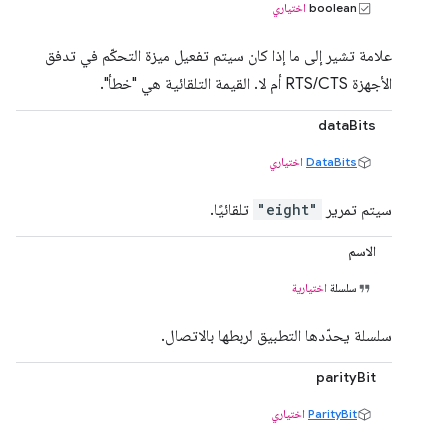
boolean
اختياري
علامة تشير إلى ما إذا كان سيتم تفعيل ميزة التحكّم في تدفق
الأجهزة RTS/CTS أم لا. القيمة التلقائية هي "خطأ".
dataBits
DataBits
اختياري
سيتم تمرير
"eight"
تلقائيًا.
الاسم
سلسلة
اختيارية
سلسلة يحدّدها التطبيق لربطها بالاتصال.
parityBit
ParityBit
اختياري