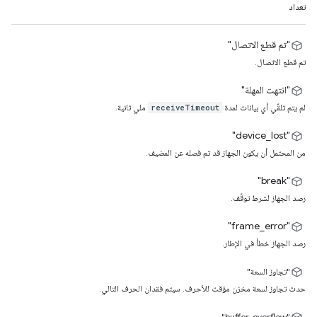
تعداد
"تم قطع الاتصال"
تم قطع الاتصال.
"انتهت المهلة"
لم يتم تلقّي أي بيانات لمدة
ملي ثانية.
receiveTimeout
"device_lost"
من المحتمل أن يكون الجهاز قد تم فصله عن المضيف.
"break"
رصد الجهاز لشرط توقّف.
‫"frame_error"
رصد الجهاز خطأ في الإطار.
"تجاوز السعة"
حدث تجاوز لسعة مخزن مؤقت للأحرف. سيتم فقدان الحرف التالي.
‫"buffer_overflow"