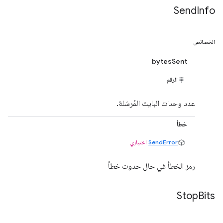
Send
Info
الخصائص
bytesSent
الرقم
عدد وحدات البايت المُرسَلة.
خطأ
SendError
اختياري
رمز الخطأ في حال حدوث خطأ
Stop
Bits