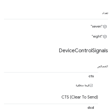
تعداد
"seven"
"eight"
Device
Control
Signals
الخصائص
cts
قيمة منطقية
CTS (Clear To Send)
dcd