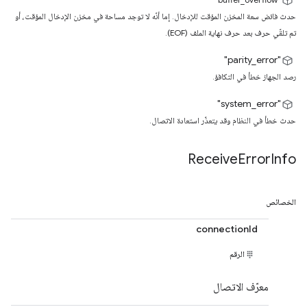
حدث فائض سعة المخزن المؤقت للإدخال. إما أنّه لا توجد مساحة في مخزن الإدخال المؤقت، أو
تم تلقّي حرف بعد حرف نهاية الملف (EOF).
‫"parity_error"
رصد الجهاز خطأ في التكافؤ.
‫"system_error"
حدث خطأ في النظام وقد يتعذّر استعادة الاتصال.
Receive
Error
Info
الخصائص
connectionId
الرقم
معرّف الاتصال