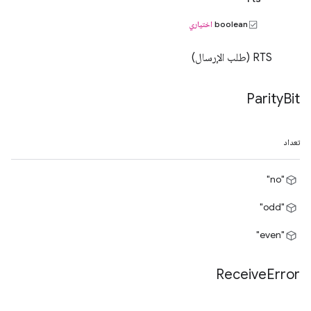
boolean
اختياري
RTS (طلب الإرسال)
Parity
Bit
تعداد
"no"
"odd"
"even"
Receive
Error