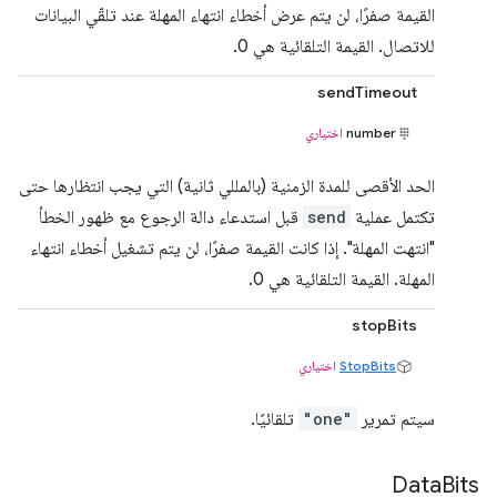
القيمة صفرًا، لن يتم عرض أخطاء انتهاء المهلة عند تلقّي البيانات
للاتصال. القيمة التلقائية هي 0.
sendTimeout
number
اختياري
الحد الأقصى للمدة الزمنية (بالمللي ثانية) التي يجب انتظارها حتى
تكتمل عملية
send
قبل استدعاء دالة الرجوع مع ظهور الخطأ
"انتهت المهلة". إذا كانت القيمة صفرًا، لن يتم تشغيل أخطاء انتهاء
المهلة. القيمة التلقائية هي 0.
stopBits
StopBits
اختياري
سيتم تمرير
"one"
تلقائيًا.
Data
Bits