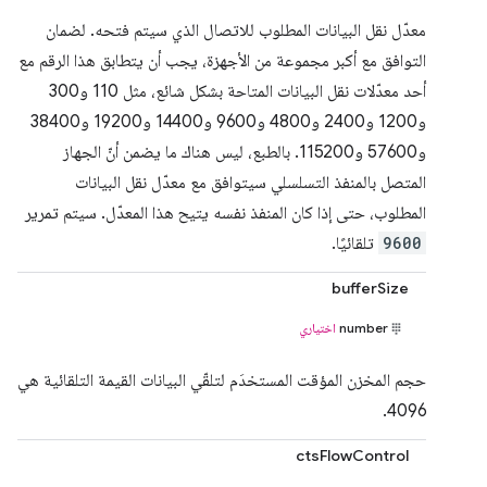
معدّل نقل البيانات المطلوب للاتصال الذي سيتم فتحه. لضمان
التوافق مع أكبر مجموعة من الأجهزة، يجب أن يتطابق هذا الرقم مع
أحد معدّلات نقل البيانات المتاحة بشكل شائع، مثل 110 و300
و1200 و2400 و4800 و9600 و14400 و19200 و38400
و57600 و115200. بالطبع، ليس هناك ما يضمن أنّ الجهاز
المتصل بالمنفذ التسلسلي سيتوافق مع معدّل نقل البيانات
المطلوب، حتى إذا كان المنفذ نفسه يتيح هذا المعدّل. سيتم تمرير
9600
تلقائيًا.
bufferSize
number
اختياري
حجم المخزن المؤقت المستخدَم لتلقّي البيانات القيمة التلقائية هي
4096.
ctsFlowControl