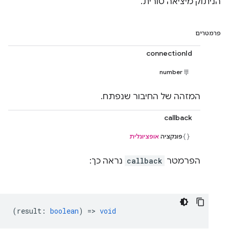
הניתוק מיציאה טורית.
פרמטרים
connectionId
number
המזהה של החיבור שנפתח.
callback
פונקציה
אופציונלית
הפרמטר
callback
נראה כך:
(
result
:
boolean
) =>
void