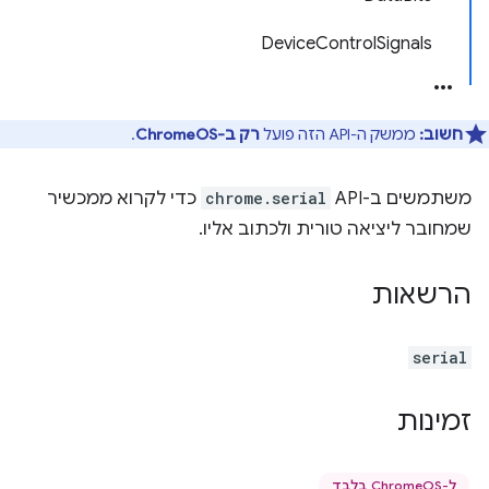
DeviceControlSignals
חשוב:
ממשק ה-API הזה פועל
רק ב-ChromeOS
.
משתמשים ב-API ‏
chrome.serial
כדי לקרוא ממכשיר
שמחובר ליציאה טורית ולכתוב אליו.
הרשאות
serial
זמינות
ל-ChromeOS בלבד