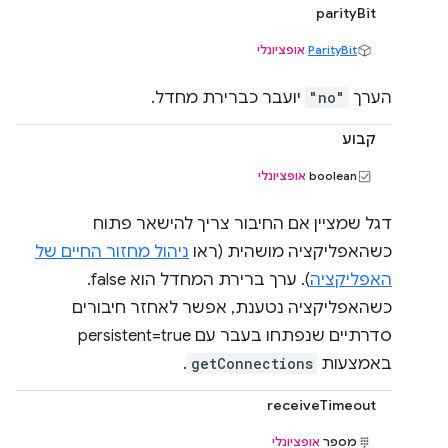
parityBit
ParityBit
אופציונלי
הערך
"no"
יועבר כברירת מחדל.
קבוע
‫boolean
אופציונלי
דגל שמציין אם החיבור צריך להישאר פתוח
כשהאפליקציה מושהית (ראו
ניהול מחזור החיים של
האפליקציה
). ערך ברירת המחדל הוא false.
כשהאפליקציה נטענת, אפשר לאחזר חיבורים
סדרתיים שנפתחו בעבר עם persistent=true
באמצעות
getConnections
.
receiveTimeout
מספר
אופציונלי