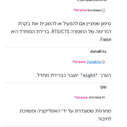
‫boolean
אופציונלי
סימון שמציין אם להפעיל או להשבית את בקרת
הזרימה של החומרה RTS/CTS. ברירת המחדל היא
False.
dataBits
DataBits
אופציונלי
הערך
"eight"
יועבר כברירת מחדל.
שם
מחרוזת
אופציונלי
מחרוזת שמוגדרת על ידי האפליקציה ומשויכת
לחיבור.