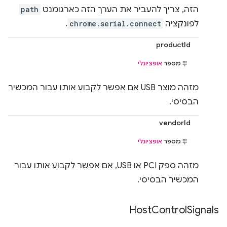
הזה, צריך להעביר את הערך הזה כארגומנט
path
לפונקציה
chrome.serial.connect
.
productId
מספר
אופציונלי
מזהה מוצר USB אם אפשר לקבוע אותו עבור המכשיר
הבסיסי.
vendorId
מספר
אופציונלי
מזהה ספק PCI או USB, אם אפשר לקבוע אותו עבור
המכשיר הבסיסי.
Host
Control
Signals