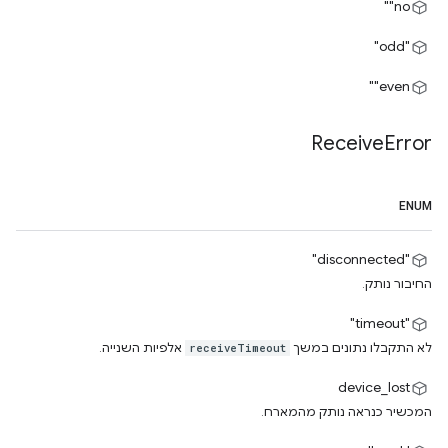
‎"no"
"odd"
‎"even"
Receive
Error
ENUM
"disconnected"
החיבור נותק.
"timeout"
לא התקבלו נתונים במשך
אלפיות השנייה.
receiveTimeout
device_lost
המכשיר כנראה נותק מהמארח.