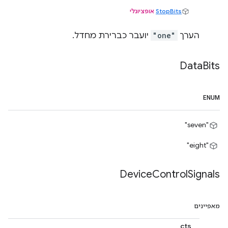
StopBits
אופציונלי
הערך
"one"
יועבר כברירת מחדל.
Data
Bits
ENUM
"seven"
"eight"
Device
Control
Signals
מאפיינים
cts