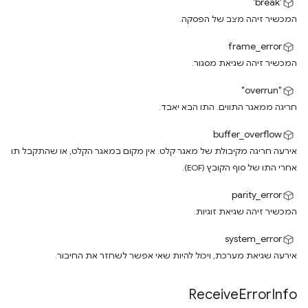
'break'
המכשיר זיהה מצב של הפסקה.
frame_error
המכשיר זיהה שגיאת מסגור.
"overrun"
חריגה ממאגר התווים. התו הבא יאבד.
buffer_overflow
אירעה חריגה מקיבולת של מאגר קלט. אין מקום במאגר הקלט, או שהתקבל תו
אחרי התו של סוף הקובץ (EOF).
parity_error
המכשיר זיהה שגיאת זוגיות.
system_error
אירעה שגיאת מערכת, ויכול להיות שאי אפשר לשחזר את החיבור.
Receive
Error
Info