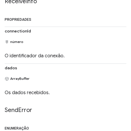
Receive
Info
PROPRIEDADES
connectionId
número
O identificador da conexão.
dados
ArrayBuffer
Os dados recebidos.
Send
Error
ENUMERAÇÃO