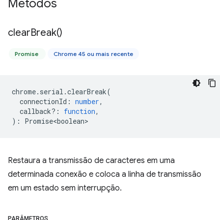
Métodos
clear
Break(
)
Promise
Chrome 45 ou mais recente
chrome
.
serial
.
clearBreak
(
connectionId
:
number
,
callback?
:
function
,
)
:
Promise<boolean>
Restaura a transmissão de caracteres em uma
determinada conexão e coloca a linha de transmissão
em um estado sem interrupção.
PARÂMETROS