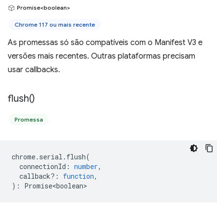
Promise<boolean>
Chrome 117 ou mais recente
As promessas só são compatíveis com o Manifest V3 e
versões mais recentes. Outras plataformas precisam
usar callbacks.
flush(
)
Promessa
chrome
.
serial
.
flush
(
connectionId
:
number
,
callback?
:
function
,
)
:
Promise<boolean>