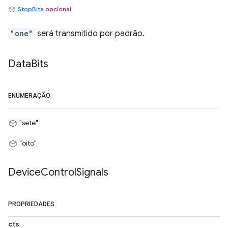
StopBits
opcional
"one"
será transmitido por padrão.
Data
Bits
ENUMERAÇÃO
"sete"
"oito"
Device
Control
Signals
PROPRIEDADES
cts