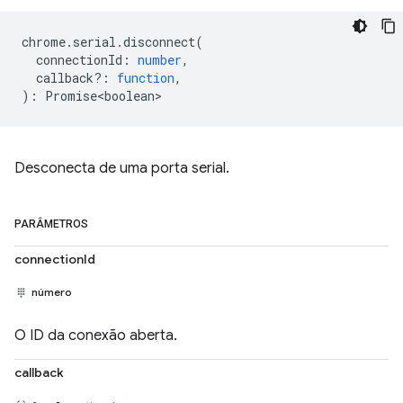
chrome
.
serial
.
disconnect
(
connectionId
:
number
,
callback?
:
function
,
)
:
Promise<boolean>
Desconecta de uma porta serial.
PARÂMETROS
connectionId
número
O ID da conexão aberta.
callback