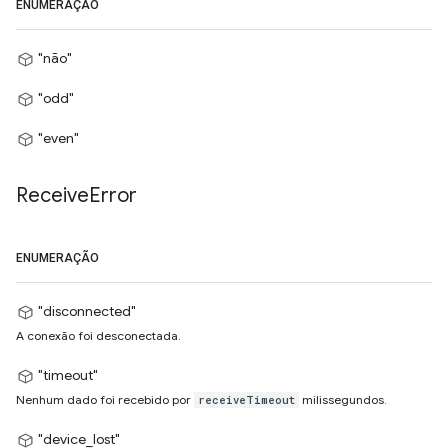
ENUMERAÇÃO
"não"
"odd"
"even"
Receive
Error
ENUMERAÇÃO
"disconnected"
A conexão foi desconectada.
"timeout"
Nenhum dado foi recebido por
milissegundos.
receiveTimeout
"device_lost"