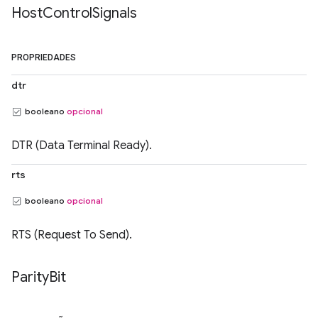
Host
Control
Signals
PROPRIEDADES
dtr
booleano
opcional
DTR (Data Terminal Ready).
rts
booleano
opcional
RTS (Request To Send).
Parity
Bit