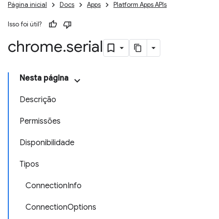
Página inicial
Docs
Apps
Platform Apps APIs
Isso foi útil?
chrome
.
serial
Nesta página
Descrição
Permissões
Disponibilidade
Tipos
ConnectionInfo
ConnectionOptions