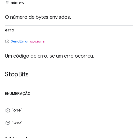
número
O número de bytes enviados.
erro
SendError
opcional
Um código de erro, se um erro ocorreu.
Stop
Bits
ENUMERAÇÃO
"one"
"two"