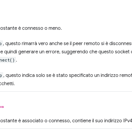
ttostante è connesso o meno.
p
, questo rimarrà vero anche se il peer remoto si è disconnesso
e quindi generare un errore, suggerendo che questo socket
nect()
.
p
, questo indica solo se è stato specificato un indirizzo remot
cchetti.
iva
tostante è associato o connesso, contiene il suo indirizzo IPv4