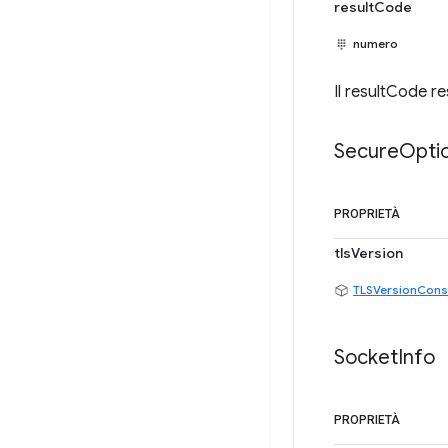
resultCode
numero
Il resultCode re
Secure
Opti
PROPRIETÀ
tlsVersion
TLSVersionCons
Socket
Info
PROPRIETÀ