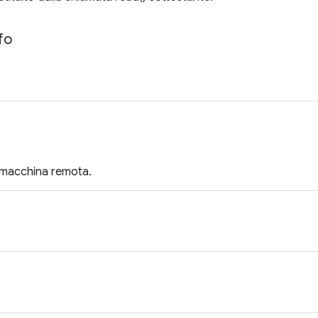
fo
la macchina remota.