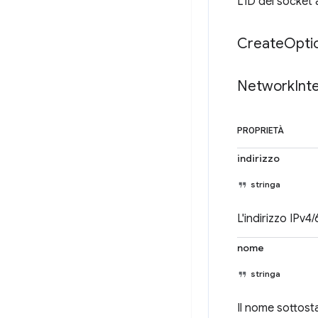
L'ID del socket
Create
Opti
Network
Int
PROPRIETÀ
indirizzo
stringa
L'indirizzo IPv4/
nome
stringa
Il nome sottosta