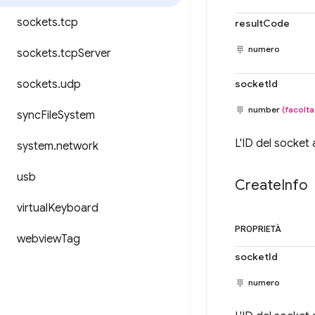
sockets
.
tcp
resultCode
numero
sockets
.
tcp
Server
sockets
.
udp
socketId
number
(facolta
sync
File
System
L'ID del socket
system
.
network
usb
Create
Info
virtual
Keyboard
PROPRIETÀ
webview
Tag
socketId
numero