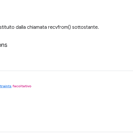
stituito dalla chiamata recvfrom() sottostante.
ons
traints
facoltativo