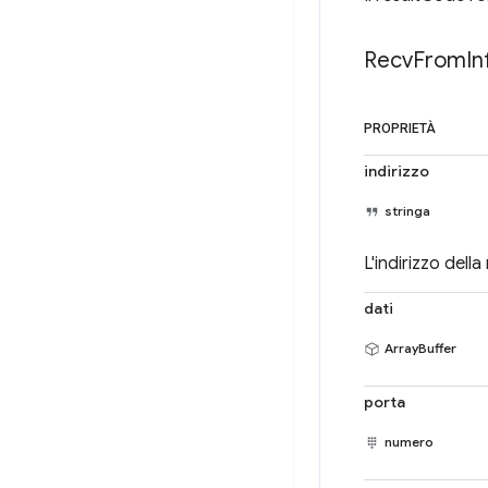
Recv
From
In
PROPRIETÀ
indirizzo
stringa
L'indirizzo del
dati
ArrayBuffer
porta
numero