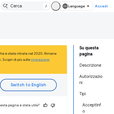
/
Accedi
Su questa
e è stata ritirata nel 2020. Rimane
pagina
 Scopri di più sulla
migrazione
Descrizione
Autorizzazio
ni
Tipi
AcceptInf
esta pagina è stata utile?
o