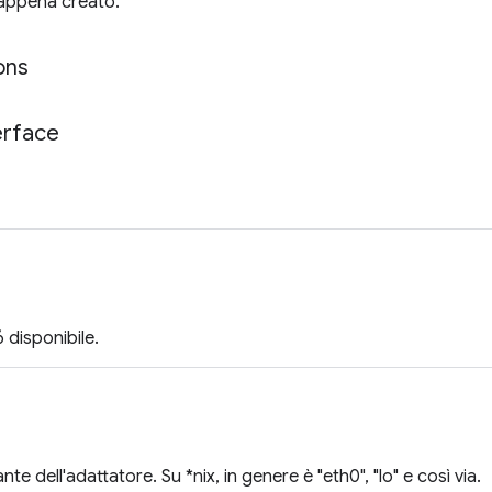
 appena creato.
ons
erface
6 disponibile.
nte dell'adattatore. Su *nix, in genere è "eth0", "lo" e così via.