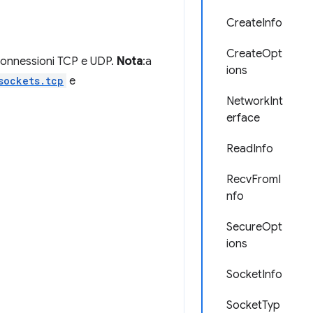
CreateInfo
CreateOpt
o connessioni TCP e UDP.
Nota
:a
ions
sockets.tcp
e
NetworkInt
erface
ReadInfo
RecvFromI
nfo
SecureOpt
ions
SocketInfo
SocketTyp