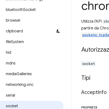
chro
bluetooth
Socket
browser
Utilizza l'API
ch
partire da Chro
clipboard
sockets.tcpS
file
System
Autorizzaz
hid
mdns
socket
media
Galleries
Tipi
networking
.
onc
Accept
Info
serial
socket
PROPRIETÀ