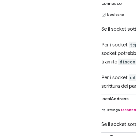
connesso
booleano
Se il socket so
Per i socket
tc
socket potrebb
tramite
discon
Per i socket
ud
scrittura dei pa
localAddress
stringa
facoltat
Se il socket sot