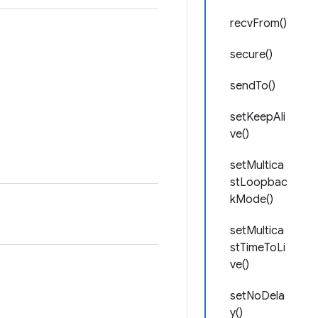
recvFrom()
secure()
sendTo()
setKeepAli
ve()
setMultica
stLoopbac
kMode()
setMultica
stTimeToLi
ve()
setNoDela
y()