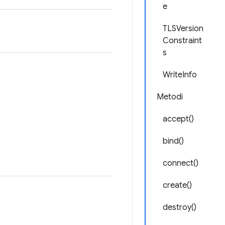
e
TLSVersion
Constraint
s
WriteInfo
Metodi
accept()
bind()
connect()
create()
destroy()