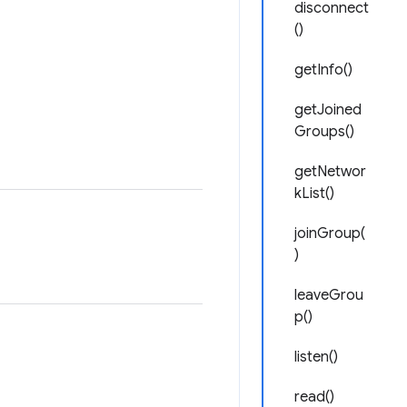
disconnect
()
getInfo()
getJoined
Groups()
getNetwor
kList()
joinGroup(
)
leaveGrou
p()
listen()
read()