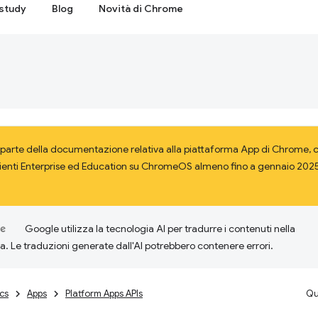
study
Blog
Novità di Chrome
parte della documentazione relativa alla piattaforma App di Chrome, ch
lienti Enterprise ed Education su ChromeOS almeno fino a gennaio 2025.
Google utilizza la tecnologia AI per tradurre i contenuti nella
ta. Le traduzioni generate dall'AI potrebbero contenere errori.
cs
Apps
Platform Apps APIs
Qu