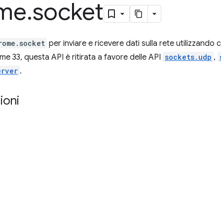
me
.
socket
rome.socket
per inviare e ricevere dati sulla rete utilizzand
me 33, questa API è ritirata a favore delle API
sockets.udp
,
erver
.
ioni