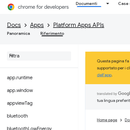
Documenti
Case 
Docs
Apps
Platform Apps APIs
Panoramica
Riferimento
Questa pagina fa 
supportato per i c
dell'app
.
app
.
runtime
app
.
window
tua lingua preferi
appview
Tag
bluetooth
Home page
Do
bluetooth
Low
Energy