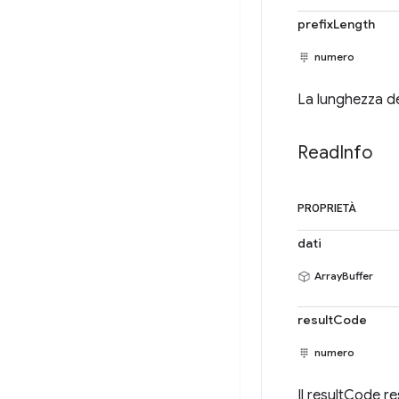
prefixLength
numero
La lunghezza de
Read
Info
PROPRIETÀ
dati
ArrayBuffer
resultCode
numero
Il resultCode re