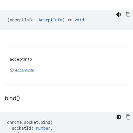
(
acceptInfo
:
AcceptInfo
) =>
void
acceptInfo
AcceptInfo
bind(
)
chrome
.
socket
.
bind
(
socketId
:
number
,