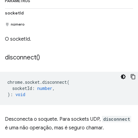
PARÂMETROS
socketId
número
O socketId.
disconnect(
)
chrome
.
socket
.
disconnect
(
socketId
:
number
,
)
:
void
Desconecta o soquete. Para sockets UDP,
disconnect
é uma não operação, mas é seguro chamar.