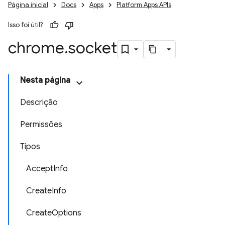
Página inicial
Docs
Apps
Platform Apps APIs
Isso foi útil?
chrome
.
socket
Nesta página
Descrição
Permissões
Tipos
AcceptInfo
CreateInfo
CreateOptions