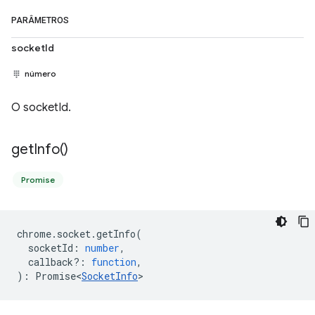
PARÂMETROS
socketId
número
O socketId.
get
Info(
)
Promise
chrome
.
socket
.
getInfo
(
socketId
:
number
,
callback?
:
function
,
)
:
Promise<
SocketInfo
>