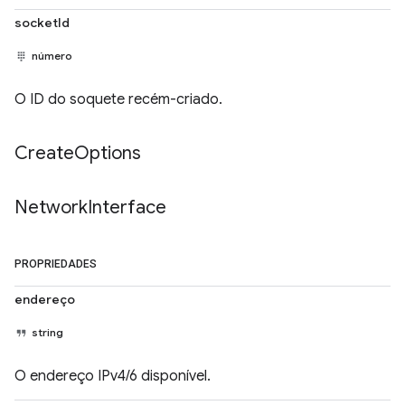
socketId
número
O ID do soquete recém-criado.
Create
Options
Network
Interface
PROPRIEDADES
endereço
string
O endereço IPv4/6 disponível.