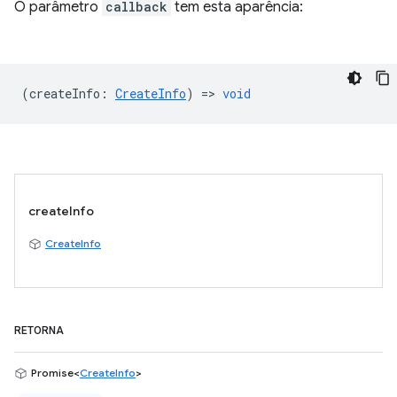
O parâmetro
callback
tem esta aparência:
(
createInfo
:
CreateInfo
) =>
void
createInfo
CreateInfo
RETORNA
Promise<
CreateInfo
>