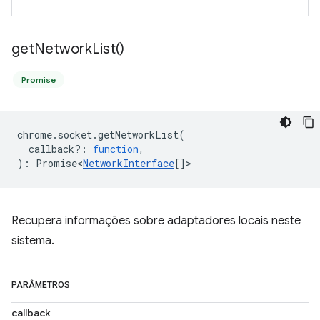
get
Network
List(
)
Promise
chrome
.
socket
.
getNetworkList
(
callback?
:
function
,
)
:
Promise<
NetworkInterface
[]
>
Recupera informações sobre adaptadores locais neste
sistema.
PARÂMETROS
callback