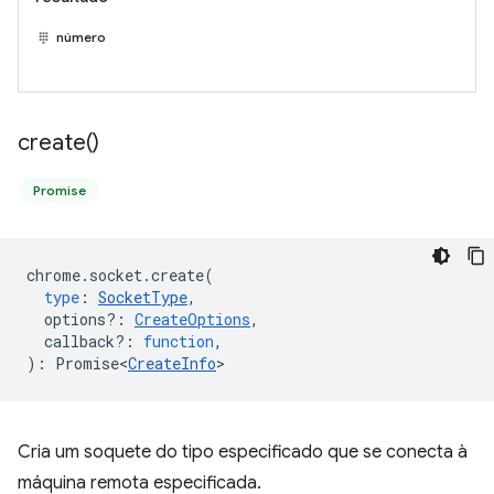
número
create(
)
Promise
chrome
.
socket
.
create
(
type
:
SocketType
,
options?
:
CreateOptions
,
callback?
:
function
,
)
:
Promise<
CreateInfo
>
Cria um soquete do tipo especificado que se conecta à
máquina remota especificada.