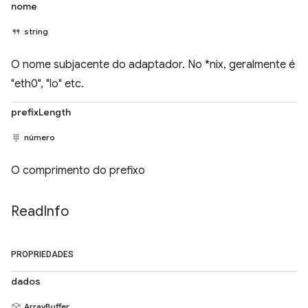
nome
string
O nome subjacente do adaptador. No *nix, geralmente é
"eth0", "lo" etc.
prefixLength
número
O comprimento do prefixo
Read
Info
PROPRIEDADES
dados
ArrayBuffer