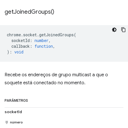
get
Joined
Groups(
)
chrome
.
socket
.
getJoinedGroups
(
socketId
:
number
,
callback
:
function
,
)
:
void
Recebe os endereços de grupo multicast a que o
soquete está conectado no momento.
PARÂMETROS
socketId
número