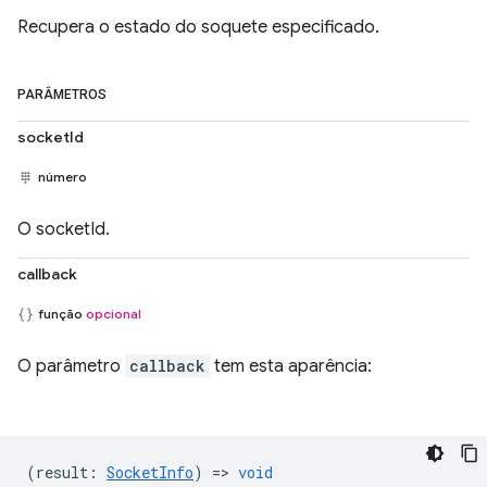
Recupera o estado do soquete especificado.
PARÂMETROS
socketId
número
O socketId.
callback
função
opcional
O parâmetro
callback
tem esta aparência:
(
result
:
SocketInfo
) =>
void