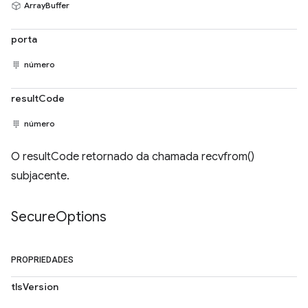
ArrayBuffer
porta
número
resultCode
número
O resultCode retornado da chamada recvfrom()
subjacente.
Secure
Options
PROPRIEDADES
tlsVersion