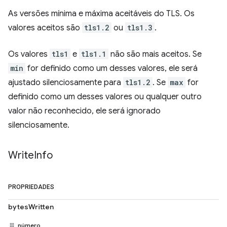
As versões mínima e máxima aceitáveis do TLS. Os
valores aceitos são
tls1.2
ou
tls1.3
.
Os valores
tls1
e
tls1.1
não são mais aceitos. Se
min
for definido como um desses valores, ele será
ajustado silenciosamente para
tls1.2
. Se
max
for
definido como um desses valores ou qualquer outro
valor não reconhecido, ele será ignorado
silenciosamente.
Write
Info
PROPRIEDADES
bytesWritten
número