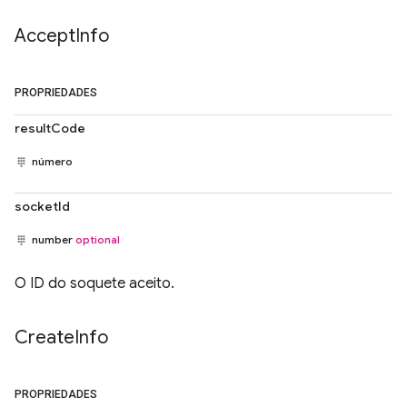
Accept
Info
PROPRIEDADES
resultCode
número
socketId
number
optional
O ID do soquete aceito.
Create
Info
PROPRIEDADES