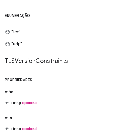
ENUMERAÇÃO
"tcp"
"udp"
TLSVersion
Constraints
PROPRIEDADES
máx.
string
opcional
min
string
opcional