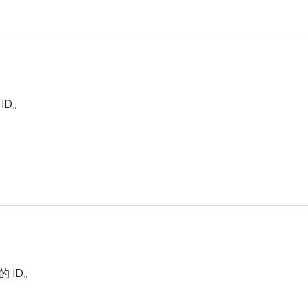
ID。
 ID。