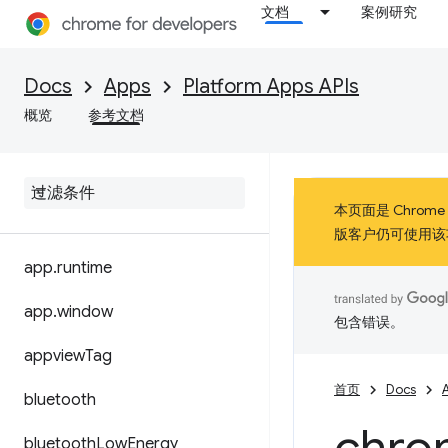
文档
案例研究
Docs
Apps
Platform Apps APIs
概览
参考文档
本页面是 Chrom
版客户仍可使用该
app
.
runtime
app
.
window
包含错误。
appview
Tag
首页
Docs
bluetooth
bluetooth
Low
Energy