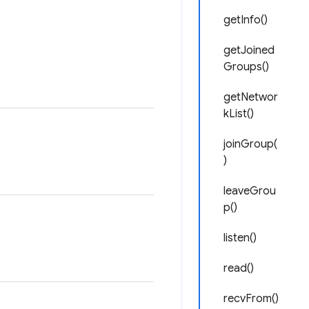
getInfo()
getJoined
Groups()
getNetwor
kList()
joinGroup(
)
leaveGrou
p()
listen()
read()
recvFrom()