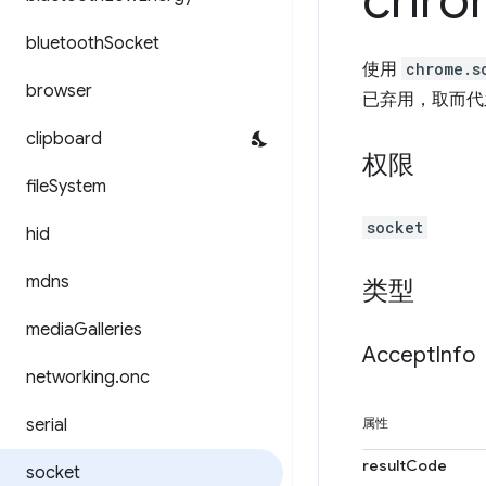
chro
bluetooth
Socket
使用
chrome.s
browser
已弃用，取而
clipboard
权限
file
System
socket
hid
mdns
类型
media
Galleries
Accept
Info
networking
.
onc
serial
属性
resultCode
socket