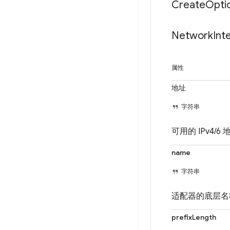
Create
Opti
Network
Int
属性
地址
字符串
可用的 IPv4/6
name
字符串
适配器的底层名称。
prefixLength