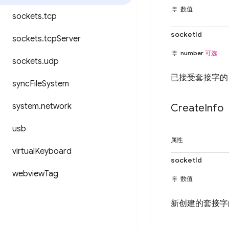
数值
sockets
.
tcp
socketId
sockets
.
tcp
Server
number
可选
sockets
.
udp
已接受套接字的 
sync
File
System
system
.
network
Create
Info
usb
属性
virtual
Keyboard
socketId
webview
Tag
数值
新创建的套接字的