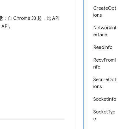
CreateOpt
ions
意
：自 Chrome 33 起，此 API
API。
NetworkInt
erface
ReadInfo
RecvFromI
nfo
SecureOpt
ions
SocketInfo
SocketTyp
e