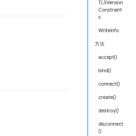
TLSVersion
Constraint
s
WriteInfo
方法
accept()
bind()
connect()
create()
destroy()
disconnect
()