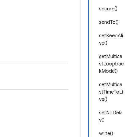
secure()
sendTo()
setKeepAli
ve()
setMultica
stLoopbac
kMode()
setMultica
stTimeToLi
ve()
setNoDela
y()
write()