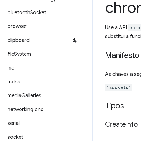
chro
bluetooth
Socket
browser
Use a API
chro
substitui a fu
clipboard
Manifesto
file
System
hid
As chaves a se
mdns
"sockets"
media
Galleries
Tipos
networking
.
onc
serial
Create
Info
socket