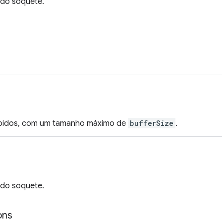
 do soquete.
bidos, com um tamanho máximo de
bufferSize
.
 do soquete.
ons