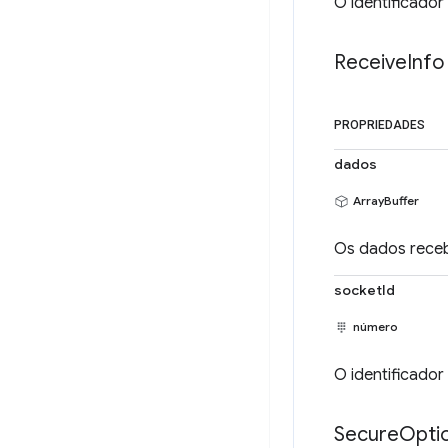
O identificador
Receive
Info
PROPRIEDADES
dados
ArrayBuffer
Os dados rece
socketId
número
O identificador
Secure
Opti