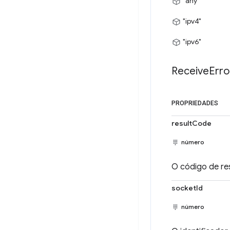
"any"
"ipv4"
"ipv6"
Receive
Erro
PROPRIEDADES
resultCode
número
O código de re
socketId
número