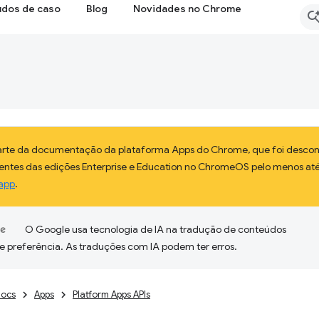
udos de caso
Blog
Novidades no Chrome
parte da documentação da plataforma Apps do Chrome, que foi descon
lientes das edições Enterprise e Education no ChromeOS pelo menos até
app
.
O Google usa tecnologia de IA na tradução de conteúdos
e preferência. As traduções com IA podem ter erros.
ocs
Apps
Platform Apps APIs