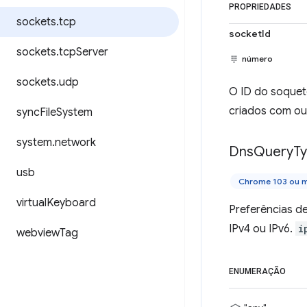
PROPRIEDADES
sockets
.
tcp
socketId
sockets
.
tcp
Server
número
sockets
.
udp
O ID do soquet
criados com ou
sync
File
System
system
.
network
Dns
Query
T
usb
Chrome 103 ou m
virtual
Keyboard
Preferências d
IPv4 ou IPv6.
i
webview
Tag
ENUMERAÇÃO