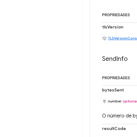
PROPRIEDADES
tlsVersion
TLSVersionCons
Send
Info
PROPRIEDADES
bytesSent
number
optiona
O número de byt
resultCode