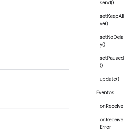
send()
setKeepAli
ve()
setNoDela
y()
setPaused
()
update()
Eventos
onReceive
onReceive
Error