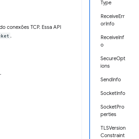
Type
ReceiveErr
orInfo
ndo conexões TCP. Essa API
cket
.
ReceiveInf
o
SecureOpt
ions
.
SendInfo
SocketInfo
SocketPro
perties
TLSVersion
Constraint