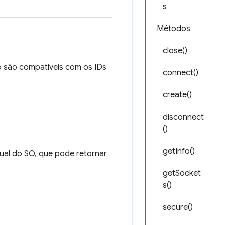
s
Métodos
close()
o são compatíveis com os IDs
connect()
create()
disconnect
()
getInfo()
ual do SO, que pode retornar
getSocket
s()
secure()