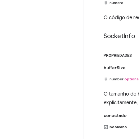
número
O código de re
Socket
Info
PROPRIEDADES
bufferSize
number
optiona
O tamanho do b
explicitamente,
conectado
booleano