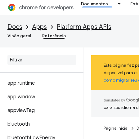
Documentos
Est
Docs
Apps
Platform Apps APIs
Visão geral
Referência
Esta página faz 
disponível para c
como migrar seu 
app
.
runtime
app
.
window
para seu idioma d
appview
Tag
bluetooth
Página inicial
D
bluetooth
Low
Energy