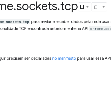
me
.
sockets
.
tcp
me.sockets.tcp
para enviar e receber dados pela rede usa
ncionalidade TCP encontrada anteriormente na API
chrome.so
guir precisam ser declaradas
no manifesto
para usar essa API