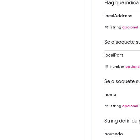
Flag que indic
localAddress
string
opcional
Se o soquete su
localPort
number
optiona
Se o soquete su
nome
string
opcional
String definida
pausado