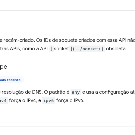
e recém-criado. Os IDs de soquete criados com essa API nã
tras APIs, como a API
[
socket
](../socket/)
obsoleta.
ype
ais recente
e resolução de DNS. O padrão é
any
e usa a configuração at
pv4
força o IPv4, e
ipv6
força o IPv6.