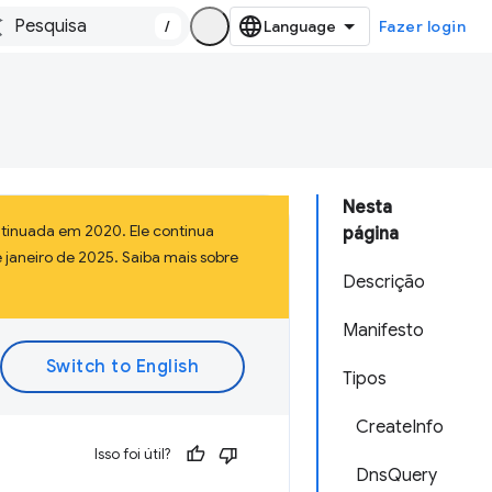
/
Fazer login
Nesta
tinuada em 2020. Ele continua
página
 janeiro de 2025. Saiba mais sobre
Descrição
Manifesto
Tipos
CreateInfo
Isso foi útil?
DnsQuery