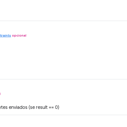
traints
opcional
l
es enviados (se result == 0)