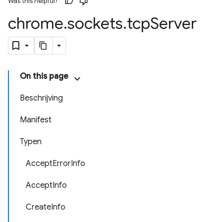
Was this helpful?
chrome
.
sockets
.
tcp
Server
On this page
Beschrijving
Manifest
Typen
AcceptErrorInfo
AcceptInfo
CreateInfo