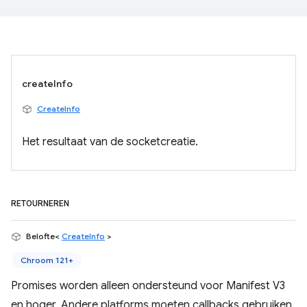
createInfo
CreateInfo
Het resultaat van de socketcreatie.
RETOURNEREN
Belofte<
CreateInfo
>
Chroom 121+
Promises worden alleen ondersteund voor Manifest V3
en hoger. Andere platforms moeten callbacks gebruiken.