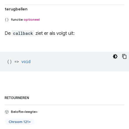
terugbellen
functie
optioneel
De
callback
ziet er als volgt uit:
() =>
void
RETOURNEREN
Belofte<leegte>
Chroom 121+