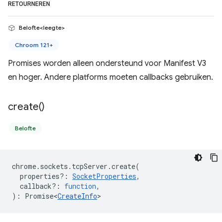
RETOURNEREN
Belofte<leegte>
Chroom 121+
Promises worden alleen ondersteund voor Manifest V3
en hoger. Andere platforms moeten callbacks gebruiken.
create(
)
Belofte
chrome
.
sockets
.
tcpServer
.
create
(
properties?
:
SocketProperties
,
callback?
:
function
,
)
:
Promise<
CreateInfo
>