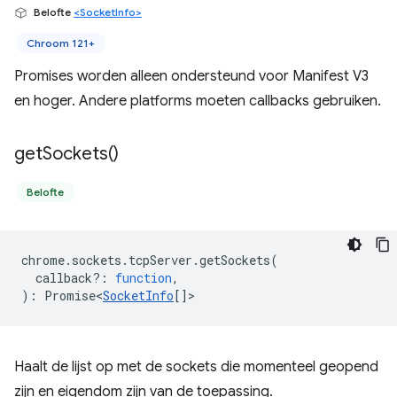
Belofte
<SocketInfo>
Chroom 121+
Promises worden alleen ondersteund voor Manifest V3
en hoger. Andere platforms moeten callbacks gebruiken.
get
Sockets(
)
Belofte
chrome
.
sockets
.
tcpServer
.
getSockets
(
callback?
:
function
,
)
:
Promise<
SocketInfo
[]
>
Haalt de lijst op met de sockets die momenteel geopend
zijn en eigendom zijn van de toepassing.