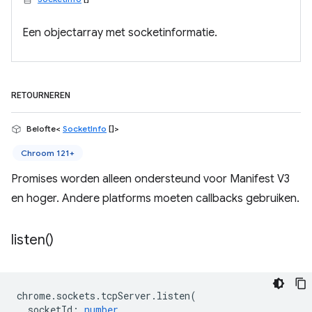
Een objectarray met socketinformatie.
RETOURNEREN
Belofte<
SocketInfo
[]>
Chroom 121+
Promises worden alleen ondersteund voor Manifest V3
en hoger. Andere platforms moeten callbacks gebruiken.
listen(
)
chrome
.
sockets
.
tcpServer
.
listen
(
socketId
:
number
,