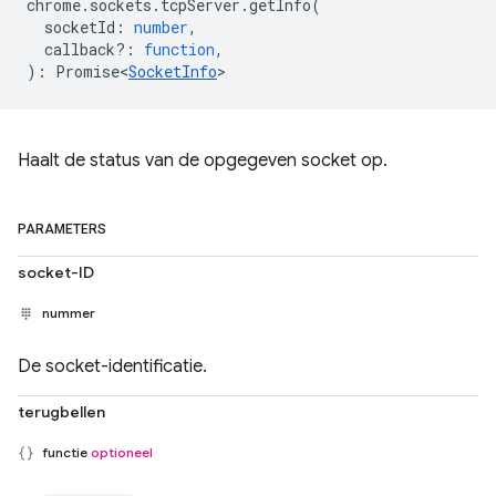
chrome
.
sockets
.
tcpServer
.
getInfo
(
socketId
:
number
,
callback?
:
function
,
)
:
Promise<
SocketInfo
>
Haalt de status van de opgegeven socket op.
PARAMETERS
socket-ID
nummer
De socket-identificatie.
terugbellen
functie
optioneel