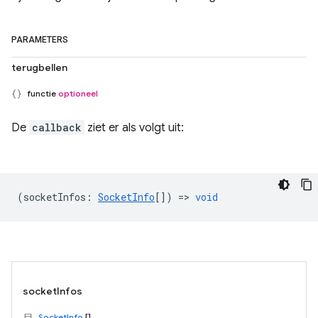
PARAMETERS
terugbellen
functie
optioneel
De
callback
ziet er als volgt uit:
(
socketInfos
:
SocketInfo
[]) =>
void
socketInfos
SocketInfo
[]