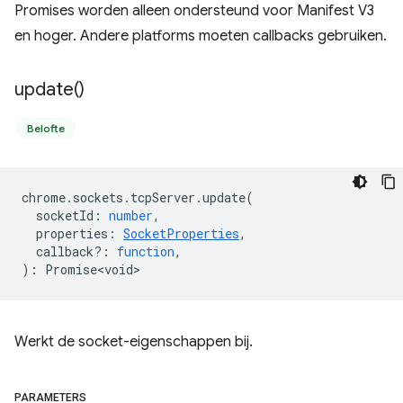
Promises worden alleen ondersteund voor Manifest V3
en hoger. Andere platforms moeten callbacks gebruiken.
update(
)
Belofte
chrome
.
sockets
.
tcpServer
.
update
(
socketId
:
number
,
properties
:
SocketProperties
,
callback?
:
function
,
)
:
Promise<void>
Werkt de socket-eigenschappen bij.
PARAMETERS