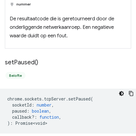
nummer
De resultaatcode die is geretourneerd door de
onderliggende netwerkaanroep. Een negatieve
waarde duidt op een fout.
set
Paused(
)
Belofte
chrome
.
sockets
.
tcpServer
.
setPaused
(
socketId
:
number
,
paused
:
boolean
,
callback?
:
function
,
)
:
Promise<void>